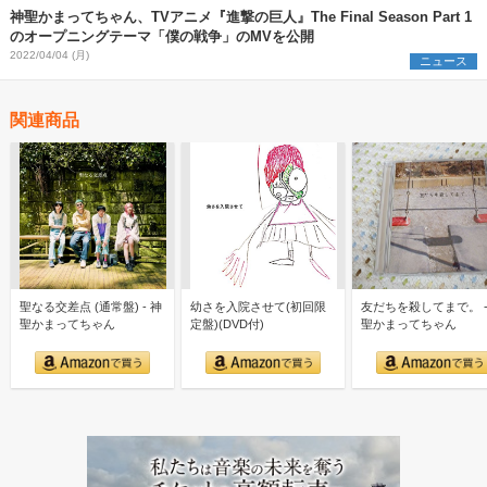
神聖かまってちゃん、TVアニメ『進撃の巨人』The Final Season Part 1
のオープニングテーマ「僕の戦争」のMVを公開
2022/04/04 (月)
ニュース
関連商品
聖なる交差点 (通常盤) - 神
幼さを入院させて(初回限
友だちを殺してまで。 -
聖かまってちゃん
定盤)(DVD付)
聖かまってちゃん