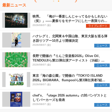
最新ニュース
映秀。 「俺が一番楽しんじゃってるかもしれない
（笑）」――夏祭りをモチーフにした一夜限りのス
ペシャルライブ『色祭』レポート
2026/08/07 (金)
ライブレポート
ハナレグミ、北関東＆中国山陰、東京大阪を巡る弾
き語りツアー10月より開催決定
2026/08/07 (金)
ニュース
長野で開催の『りんご音楽祭2026』Olive Oil、
TENDOUJIら第11弾出演アーティスト（16組）を
発表
2026/08/07 (金)
ニュース
東京「海の森公園」で開催の『TOKYO ISLAND
2026』BIGMAMA、flumpoolら第3弾出演者7組を
発表 ワークショップ・アート出展者を募集
2026/08/07 (金)
ニュース
chef’s、『utage 2026 autumn』の対バンゲストと
してパーカーズを発表
2026/08/07 (金)
ニュース