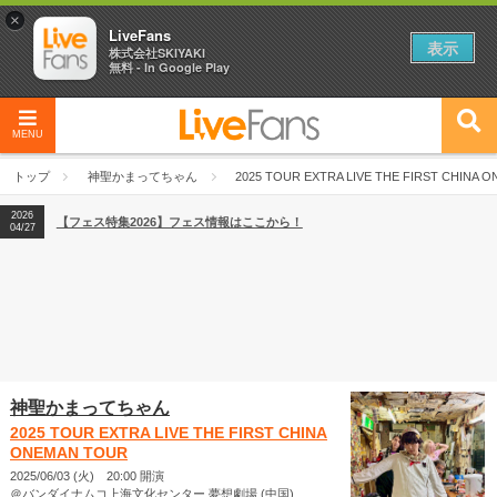
×
LiveFans
表示
株式会社SKIYAKI
無料 - In Google Play
MENU
2026
【フェス特集2026】フェス情報はここから！
04/27
トップ
神聖かまってちゃん
2025 TOUR EXTRA LIVE THE FIRST CHINA 
2026
【ライブ動員ランキング】2026年上半期編発表！
07/28
2026
【フェス特集2026】フェス情報はここから！
04/27
2026
【ライブ動員ランキング】2026年上半期編発表！
07/28
神聖かまってちゃん
2025 TOUR EXTRA LIVE THE FIRST CHINA
ONEMAN TOUR
2025/06/03 (火) 20:00 開演
＠バンダイナムコ上海文化センター 夢想劇場 (中国)