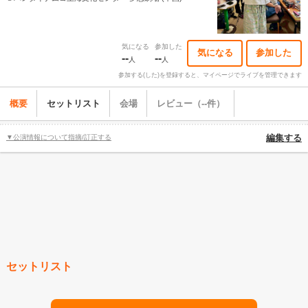
気になる
参加した
気になる
参加した
--
--
人
人
参加する(した)を登録すると、マイページでライブを管理できます
概要
セットリスト
会場
レビュー（--件）
▼公演情報について指摘/訂正する
編集する
セットリスト