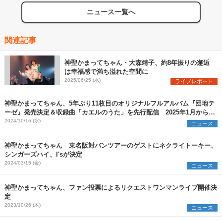
ニュース一覧へ
関連記事
神聖かまってちゃん・大森靖子、約8年振りの邂逅
は幸福感で満ち溢れた空間に
2025/06/25 (水)
ライブレポート
神聖かまってちゃん、5年ぶり11枚目のオリジナルフルアルバム『団地テ
ーゼ』発売決定＆収録曲「カエルのうた」を先行配信 2025年1月からワ
ンマンツアーも開催
2024/10/16 (水)
ニュース
神聖かまってちゃん 東名阪対バンツアーのゲストにネクライトーキー、
シンガーズハイ、I'sが決定
2024/03/15 (金)
ニュース
神聖かまってちゃん、ファン投票によるリクエストワンマンライブ開催決
定
2023/10/26 (木)
ニュース