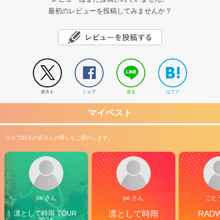
最初のレビューを投稿してみませんか？
ポスト
シェア
送る
はてブ
マイベスト
ライブ好きの皆さんの推しをご紹介します。
pe さん
pe さん
ごと
凛として時雨 TOUR 
凛として時雨
RAD