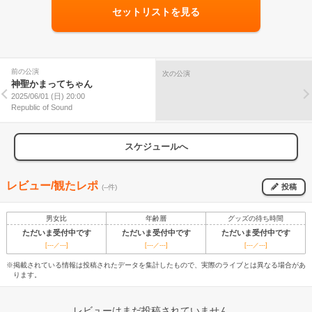
セットリストを見る
前の公演
次の公演
神聖かまってちゃん
2025/06/01 (日) 20:00
Republic of Sound
スケジュールへ
レビュー/観たレポ
投稿
(--件)
男女比
年齢層
グッズの待ち時間
ただいま受付中です
ただいま受付中です
ただいま受付中です
[---／---]
[---／---]
[---／---]
※掲載されている情報は投稿されたデータを集計したもので、実際のライブとは異なる場合があ
ります。
レビューはまだ投稿されていません。