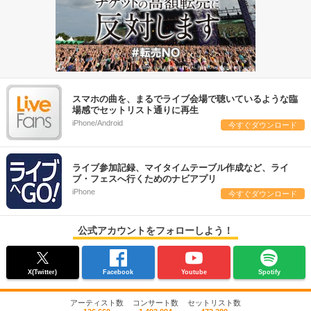
スマホの曲を、まるでライブ会場で聴いているような臨
場感でセットリスト通りに再生
iPhone/Android
今すぐダウンロード
ライブ参加記録、マイタイムテーブル作成など、ライ
ブ・フェスへ行くためのナビアプリ
iPhone
今すぐダウンロード
公式アカウントをフォローしよう！
X(Twitter)
Facebook
Youtube
Spotify
アーティスト数
コンサート数
セットリスト数