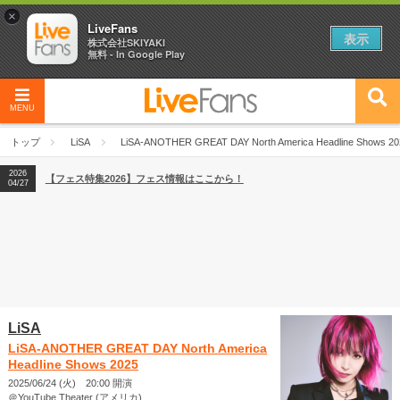
×
LiveFans
表示
株式会社SKIYAKI
無料 - In Google Play
MENU
2026
【フェス特集2026】フェス情報はここから！
04/27
トップ
LiSA
LiSA-ANOTHER GREAT DAY North America Headline Shows 20
2026
【ライブ動員ランキング】2026年上半期編発表！
07/28
2026
【フェス特集2026】フェス情報はここから！
04/27
2026
【ライブ動員ランキング】2026年上半期編発表！
07/28
LiSA
LiSA-ANOTHER GREAT DAY North America
Headline Shows 2025
2025/06/24 (火) 20:00 開演
＠YouTube Theater (アメリカ)