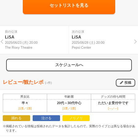
セットリストを見る
前の公演
次の公演
LiSA
LiSA
2025/06/23 (月) 20:00
2025/06/28 (土) 20:00
The Roxy Theatre
Pepsi Center
スケジュールへ
レビュー/観たレポ
投稿
(--件)
男女比
年齢層
グッズの待ち時間
半々
20代～30代中心
ただいま受付中です
[1票／1票]
[1票／1票]
[---／---]
踊れる
泣ける
ノリノリ
※掲載されている情報は投稿されたデータを集計したもので、実際のライブとは異なる場合があ
ります。