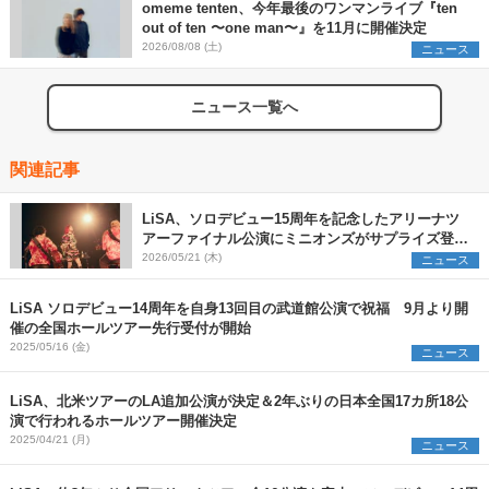
omeme tenten、今年最後のワンマンライブ『ten
out of ten 〜one man〜』を11月に開催決定
2026/08/08 (土)
ニュース
ニュース一覧へ
関連記事
LiSA、ソロデビュー15周年を記念したアリーナツ
アーファイナル公演にミニオンズがサプライズ登
場 10月から全国ホールツアーの開催が決定
2026/05/21 (木)
ニュース
LiSA ソロデビュー14周年を自身13回目の武道館公演で祝福 9月より開
催の全国ホールツアー先行受付が開始
2025/05/16 (金)
ニュース
LiSA、北米ツアーのLA追加公演が決定＆2年ぶりの日本全国17カ所18公
演で行われるホールツアー開催決定
2025/04/21 (月)
ニュース