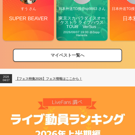
すう さん
日本外送TG搜@sp9863 さん
日本外送TG搜@
SUPER BEAVER
東京スカパラダイスオー
日本
ケストラ ライブハウス
TOUR「VerSus 
Carnival」
2026/08/07 19:00 @Zepp 
Haneda
マイベスト一覧へ
2026
【フェス特集2026】フェス情報はここから！
04/27
2026
【ライブ動員ランキング】2026年上半期編発表！
07/28
2026
【フェス特集2026】フェス情報はここから！
04/27
2026
【ライブ動員ランキング】2026年上半期編発表！
07/28