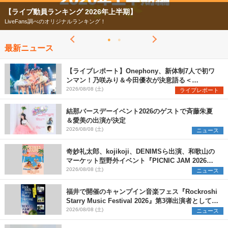
【ライブ動員ランキング 2026年上半期】
LiveFans調べのオリジナルランキング！
最新ニュース
【ライブレポート】Onephony、新体制7人で初ワ
ンマン！乃咲みり＆今田優衣が決意語る＜
Onephony新体制1st Oneman Live はじまりの夏
2026/08/08 (土)
ライブレポート
＞
結那バースデーイベント2026のゲストで斉藤朱夏
＆愛美の出演が決定
2026/08/08 (土)
ニュース
奇妙礼太郎、kojikoji、DENIMSら出演、和歌山の
マーケット型野外イベント『PICNIC JAM 2026』
早割チケット発売開始
2026/08/08 (土)
ニュース
福井で開催のキャンプイン音楽フェス『Rockroshi
Starry Music Festival 2026』第3弾出演者として
SCOOBIE DO、かりゆし58、Reiを発表
2026/08/08 (土)
ニュース