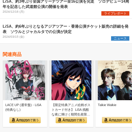
LiSA、約3年ぶり全国アリーナツアー全16公演を完走 ソロデビュー14周
年を記念した武道館公演の開催を発表
2024/12/16 (月)
ライブレポート
LiSA、約6年ぶりとなるアジアツアー・香港公演チケット販売の詳細を発
表 ソウルとジャカルタでの公演が決定
2024/03/15 (金)
ニュース
関連商品
LACE UP (通常盤) - LiSA
【限定特典アニメ絵柄ポス
Talkie Walkie
(特典なし)
トカード付き】 LiSA 残酷
な夜に輝け ( 期間生産限定
盤 CD＋Blu…