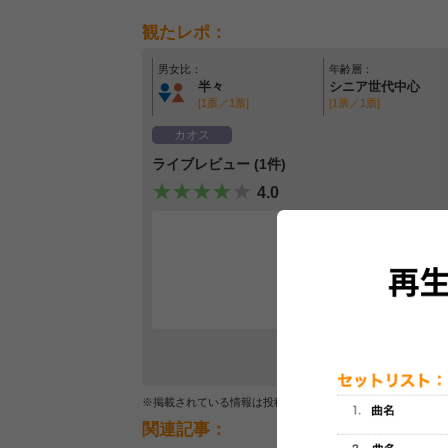
観たレポ：
男女比：
年齢層：
半々
シニア世代中心
[1票／1票]
[1票／1票]
カオス
ライブレビュー (1件)
4.0
開催期間中
▼
※掲載されている情報は投稿されたデータを集計したもので
関連記事：