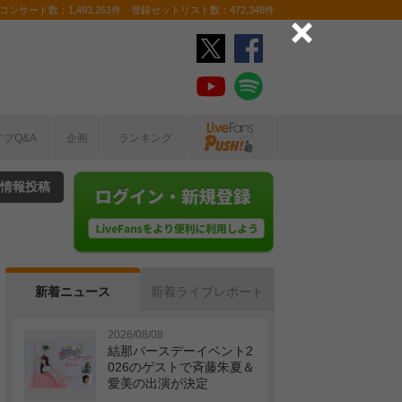
ンサート数：1,493,261件 登録セットリスト数：472,348件
イブQ&A
企画
ランキング
情報投稿
新着ニュース
新着ライブレポート
2026/08/08
結那バースデーイベント2
026のゲストで斉藤朱夏＆
愛美の出演が決定