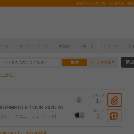
登録アーティスト数：126,671件 登録コ
ケット
オンラインライブ
編集部
レポート
ニュース
ラ
ここから！
新規
ジャンル検索
上半期編発表！
ここから！
上半期編発表！
クリップ
1
人
ORMHOLE TOUR 2025-26
参加した
2
ス
フォーク/ニューミュージック
人
6/05/16 (土) 18:00 開演