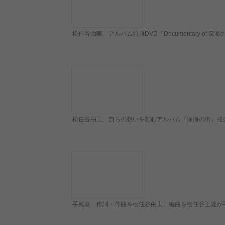
松任谷由実、アルバム特典DVD『Documentary o
松任谷由実、自らの想いを刻むアルバム『深海の街』発
手嶌葵 作詞・作曲を松任谷由実、編曲を松任谷正隆が