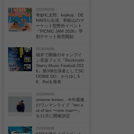
2026/08/08
奇妙礼太郎、kojikoji、DE
NIMSら出演、和歌山のマ
ーケット型野外イベント
『PICNIC JAM 2026』早
割チケット発売開始
2026/08/08
福井で開催のキャンプイ
ン音楽フェス『Rockroshi
Starry Music Festival 202
6』第3弾出演者としてSC
OOBIE DO、かりゆし5
8、Reiを発表
2026/08/08
omeme tenten、今年最後
のワンマンライブ『ten o
ut of ten 〜one man〜』
を11月に開催決定
2026/08/08