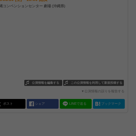
縄コンベンションセンター 劇場 (沖縄県)
公演情報を編集する
この公演情報を利用して新規投稿する
▼公演情報の誤りを報告する
ポスト
シェア
LINEで送る
ブックマーク