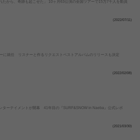
松任谷由実「待っていてくれた人たちが背中を押してくれたから、奇跡も起こせた」 10ヶ月63公演の全国ツアーで15万7千人を動員
(2022/07/11)
ダーに就任 リスナーと作るリクエストベストアルバムのリリースも決定
(2022/02/08)
テイメントが開幕 41年目の『SURF&SNOW in Naeba』公式レポ
(2021/03/30)