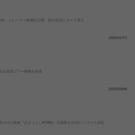
f 深海の街』トレーラー映像が公開 初の自宅にカメラ潜入
(2020/11/27)
売＆全国ツアー開催を発表
(2020/10/09)
手がけた映画『みをつくし料理帖』主題歌を10月にリリース決定