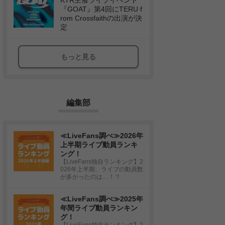
KTR主催ライブイベント
『GOAT』第4回にTERU f
rom Crossfaithの出演が決
定
もっと見る
編集部
≪LiveFans調べ≫2026年
上半期ライブ動員ランキ
ング！
【LiveFans独自ランキング】2
026年上半期、ライブの動員数
が多かったのは…！？
≪LiveFans調べ≫2025年
年間ライブ動員ランキン
グ！
【LiveFans独自ランキング】2