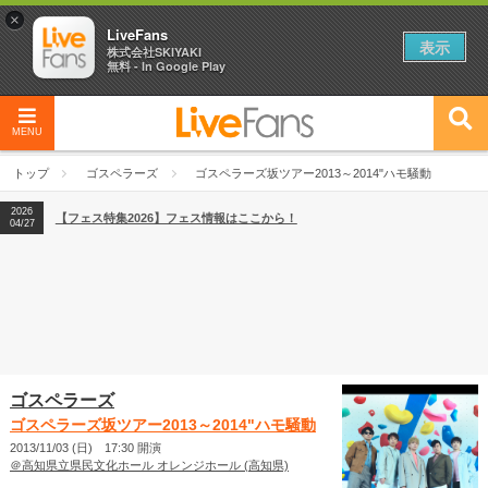
×
LiveFans
表示
株式会社SKIYAKI
無料 - In Google Play
MENU
2026
【フェス特集2026】フェス情報はここから！
04/27
トップ
ゴスペラーズ
ゴスペラーズ坂ツアー2013～2014"ハモ騒動
2026
【ライブ動員ランキング】2026年上半期編発表！
07/28
2026
【フェス特集2026】フェス情報はここから！
04/27
2026
【ライブ動員ランキング】2026年上半期編発表！
07/28
ゴスペラーズ
ゴスペラーズ坂ツアー2013～2014"ハモ騒動
2013/11/03 (日) 17:30 開演
＠高知県立県民文化ホール オレンジホール (高知県)