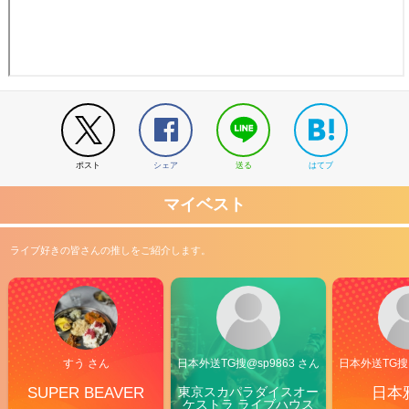
ポスト
シェア
送る
はてブ
マイベスト
ライブ好きの皆さんの推しをご紹介します。
すう さん
日本外送TG搜@sp9863 さん
日本外送TG搜@
SUPER BEAVER
東京スカパラダイスオー
日本
ケストラ ライブハウス