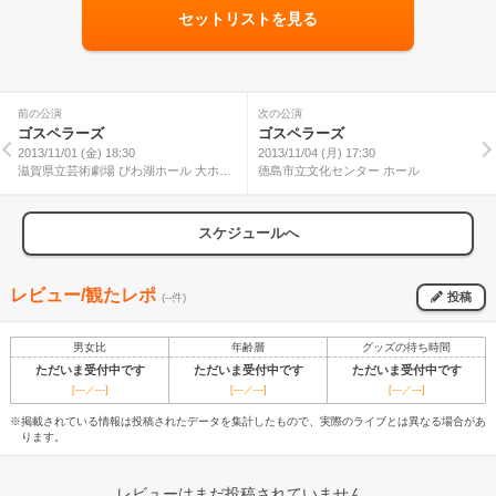
セットリストを見る
前の公演
次の公演
ゴスペラーズ
ゴスペラーズ
2013/11/01 (金) 18:30
2013/11/04 (月) 17:30
滋賀県立芸術劇場 びわ湖ホール 大ホー
徳島市立文化センター ホール
ル
スケジュールへ
レビュー/観たレポ
投稿
(--件)
男女比
年齢層
グッズの待ち時間
ただいま受付中です
ただいま受付中です
ただいま受付中です
[---／---]
[---／---]
[---／---]
※掲載されている情報は投稿されたデータを集計したもので、実際のライブとは異なる場合があ
ります。
レビューはまだ投稿されていません。