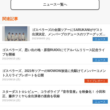
ニュース一覧へ
関連記事
ゴスペラーズの全国ツアーにSARUKANIがゲスト
出演決定、メンバープロデュースのツアーグッズも
公開
2023/09/05 (火)
ニュース
ゴスペラーズ、思い出の地・原宿RUIDOにてアルバムリリース記念ライ
ブを開催
2022/06/15 (水)
ニュース
ゴスペラーズ、2021年ツアーのWOWOW放送に先駆けてメンバーコメン
ト入りライブレポートを公開
2021/08/16 (月)
ライブレポート
スターダスト☆レビュー、コラボライブ『音市音座』を映像化！ 小田和
正、藤井フミヤら全出演者の楽曲を収録
2021/06/14 (月)
ニュース