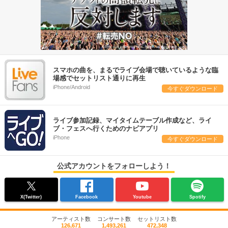
スマホの曲を、まるでライブ会場で聴いているような臨
場感でセットリスト通りに再生
iPhone/Android
今すぐダウンロード
ライブ参加記録、マイタイムテーブル作成など、ライ
ブ・フェスへ行くためのナビアプリ
iPhone
今すぐダウンロード
公式アカウントをフォローしよう！
X(Twitter)
Facebook
Youtube
Spotify
アーティスト数
コンサート数
セットリスト数
126,671
1,493,261
472,348