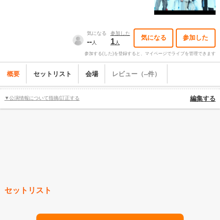
気になる
参加した
気になる
参加した
--
1
人
人
参加する(した)を登録すると、マイページでライブを管理できます
概要
セットリスト
会場
レビュー（--件）
▼公演情報について指摘/訂正する
編集する
セットリスト