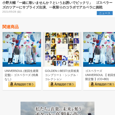
小野大輔「一緒に歌いませんか？というお誘いでビックリ」 ゴスペラー
ズのツアーにサプライズ出演、一夜限りのコラボでアカペラに挑戦
2021/05/28 (金)
ニュース
関連商品
UNIVER5OUL (初回生産限
GOLDEN☆BEST/太田裕美
ゴスペラーズ
定盤) - ゴスペラーズ (特典
コンプリート・シングル・
UNIVER5OUL 【 初回
なし)
コレクション
限定盤 】(CD+BD)