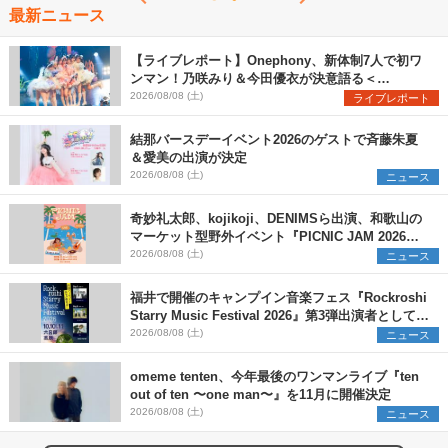
最新ニュース
【ライブレポート】Onephony、新体制7人で初ワ
ンマン！乃咲みり＆今田優衣が決意語る＜
Onephony新体制1st Oneman Live はじまりの夏
2026/08/08 (土)
ライブレポート
＞
結那バースデーイベント2026のゲストで斉藤朱夏
＆愛美の出演が決定
2026/08/08 (土)
ニュース
奇妙礼太郎、kojikoji、DENIMSら出演、和歌山の
マーケット型野外イベント『PICNIC JAM 2026』
早割チケット発売開始
2026/08/08 (土)
ニュース
福井で開催のキャンプイン音楽フェス『Rockroshi
Starry Music Festival 2026』第3弾出演者として
SCOOBIE DO、かりゆし58、Reiを発表
2026/08/08 (土)
ニュース
omeme tenten、今年最後のワンマンライブ『ten
out of ten 〜one man〜』を11月に開催決定
2026/08/08 (土)
ニュース