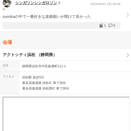
シンガソンシンガロソン
さ
2026/06/01 (月) 08:48
ん
sumikaの中で一番好きな楽曲願いが聞けて良かった
1
0
会場
アクトシティ浜松 （静岡県）
住所
静岡県浜松市中区板屋町111-1
アクセス
浜松駅 徒歩5分
東名高速道路 浜松IC 車で30分
東名高速道路 浜松西IC 車で30分