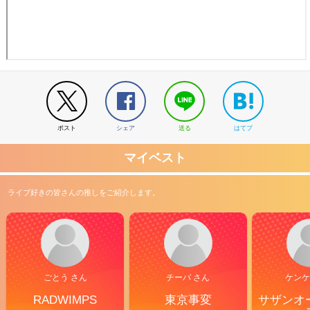
ポスト
シェア
送る
はてブ
マイベスト
ライブ好きの皆さんの推しをご紹介します。
ごとう さん
チーバ さん
ケンケ
RADWIMPS
東京事変
サザンオ