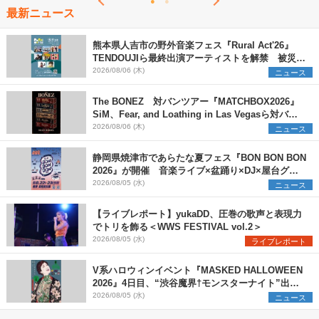
最新ニュース
熊本県人吉市の野外音楽フェス『Rural Act'26』
TENDOUJIら最終出演アーティストを解禁 被災地
支援プロジェクトの始動も発表
2026/08/06 (木)
ニュース
The BONEZ 対バンツアー『MATCHBOX2026』
SiM、Fear, and Loathing in Las Vegasら対バン
アーティストを一斉解禁
2026/08/06 (木)
ニュース
静岡県焼津市であらたな夏フェス『BON BON BON
2026』が開催 音楽ライブ×盆踊り×DJ×屋台グル
メ×ランタンナイトで彩る2日間
2026/08/05 (水)
ニュース
【ライブレポート】yukaDD、圧巻の歌声と表現力
でトリを飾る＜WWS FESTIVAL vol.2＞
2026/08/05 (水)
ライブレポート
V系ハロウィンイベント『MASKED HALLOWEEN
2026』4日目、“渋谷魔界†モンスターナイト”出演6
組を発表
2026/08/05 (水)
ニュース