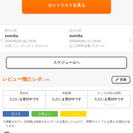
セットリストを見る
前の公演
次の公演
sumika
sumika
2026/05/29 (金) 19:00
2026/06/06 (土) 18:00
大宮ソニックシティ 大ホール
なら100年会館 大ホール
スケジュールへ
レビュー/観たレポ
投稿
(1件)
男女比
年齢層
グッズの待ち時間
ただいま受付中です
ただいま受付中です
ただいま受付中です
[---／---]
[---／---]
[---／---]
泣ける
心地よい
ノリノリ
※掲載されている情報は投稿されたデータを集計したもので、実際のライブとは異なる場合があ
ります。