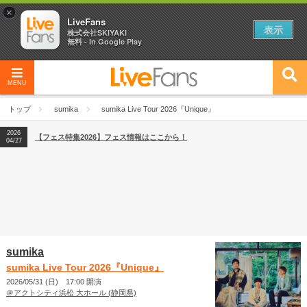
×
LiveFans
表示
株式会社SKIYAKI
無料 - In Google Play
MENU
2026
【フェス特集2026】フェス情報はここから！
04/27
トップ
sumika
sumika Live Tour 2026『Unique』
2026
【ライブ動員ランキング】2026年上半期編発表！
07/28
2026
【フェス特集2026】フェス情報はここから！
04/27
2026
【ライブ動員ランキング】2026年上半期編発表！
07/28
sumika
sumika Live Tour 2026『Unique』
2026/05/31 (日) 17:00 開演
＠アクトシティ浜松 大ホール (静岡県)