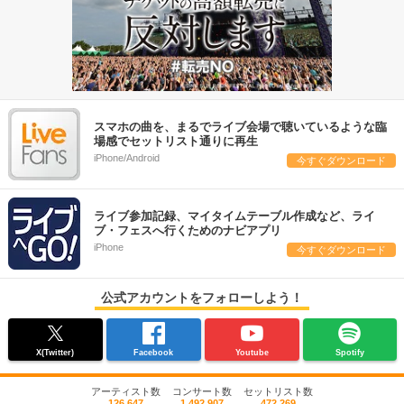
スマホの曲を、まるでライブ会場で聴いているような臨
場感でセットリスト通りに再生
iPhone/Android
今すぐダウンロード
ライブ参加記録、マイタイムテーブル作成など、ライ
ブ・フェスへ行くためのナビアプリ
iPhone
今すぐダウンロード
公式アカウントをフォローしよう！
X(Twitter)
Facebook
Youtube
Spotify
アーティスト数
コンサート数
セットリスト数
126,647
1,492,907
472,269