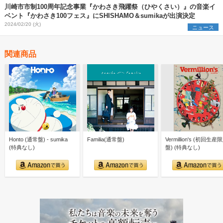
川崎市市制100周年記念事業『かわさき飛躍祭（ひやくさい）』の音楽イ
ベント『かわさき100フェス』にSHISHAMO＆sumikaが出演決定
2024/02/20 (火)
ニュース
関連商品
Honto (通常盤) - sumika
Familia(通常盤)
Vermillion's (初回生産
(特典なし)
盤) (特典なし)