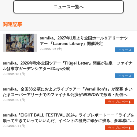
ニュース一覧へ
関連記事
sumika、2027年1月より全国ホール＆アリーナツ
アー 『Laurens Library』開催決定
2026/07/25 (土)
ニュース
sumika、2026年秋冬全国ツアー『Flügel Letter』開催が決定 ファイナ
ルは東京ガーデンシアター2Days公演
2026/05/18 (月)
ニュース
sumika、全国33公演におよぶライブツアー『Vermillion’s』が閉幕 さい
たまスーパーアリーナでのファイナル公演がWOWOWで放送・配信へ
2025/06/30 (月)
ライブレポート
sumika『EIGHT BALL FESTIVAL 2024』ライブレポートーー「ライブを
頼って生きていっていいんだ」イベントの歴史に確かに残る、多幸感に満
ちた瞬間を目撃
2024/04/01 (月)
ライブレポート