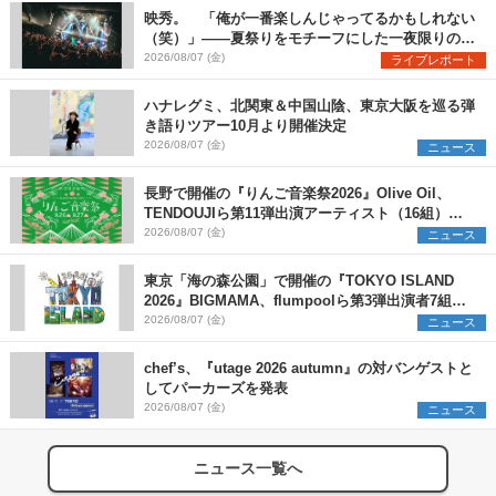
映秀。 「俺が一番楽しんじゃってるかもしれない
（笑）」――夏祭りをモチーフにした一夜限りのス
ペシャルライブ『色祭』レポート
2026/08/07 (金)
ライブレポート
ハナレグミ、北関東＆中国山陰、東京大阪を巡る弾
き語りツアー10月より開催決定
2026/08/07 (金)
ニュース
長野で開催の『りんご音楽祭2026』Olive Oil、
TENDOUJIら第11弾出演アーティスト（16組）を
発表
2026/08/07 (金)
ニュース
東京「海の森公園」で開催の『TOKYO ISLAND
2026』BIGMAMA、flumpoolら第3弾出演者7組を
発表 ワークショップ・アート出展者を募集
2026/08/07 (金)
ニュース
chef’s、『utage 2026 autumn』の対バンゲストと
してパーカーズを発表
2026/08/07 (金)
ニュース
ニュース一覧へ