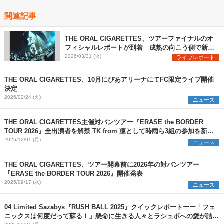
関連記事
THE ORAL CIGARETTES、ツアーファイナルのオ
フィシャルレポートが到着 成熟の向こう側で新た
な衝動に身を任せる現在のオーラルを綴る
2026/03/31 (火)
ライブレポート
THE ORAL CIGARETTES、10月にぴあアリーナにてFC限定ライブ開催
決定
2026/02/24 (火)
ニュース
THE ORAL CIGARETTES主催対バンツアー『ERASE the BORDER
TOUR 2026』全出演者を解禁 TK from 凛として時雨ら3組の参加を新た
に発表
2025/12/01 (月)
ニュース
THE ORAL CIGARETTES、ツアー開幕前に2026年の対バンツアー
『ERASE the BORDER TOUR 2026』開催発表
2025/09/17 (水)
ニュース
04 Limited Sazabys『RUSH BALL 2025』クイックレポートーー「フェ
ニックスは何度だって蘇る！」懸命に生きる人々とラシュボへの愛が詰ま