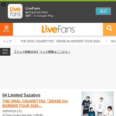
×
LiveFans
表示
株式会社SKIYAKI
無料 - In Google Play
MENU
2026
【フェス特集2026】フェス情報はここから！
04/27
トップ
THE ORAL CIGARETTES「ERASE the BORDER TOUR 2026」
04 
2026
【ライブ動員ランキング】2026年上半期編発表！
07/28
2026
【フェス特集2026】フェス情報はここから！
04/27
2026
【ライブ動員ランキング】2026年上半期編発表！
07/28
04 Limited Sazabys
THE ORAL CIGARETTES「ERASE the
BORDER TOUR 2026」
2026/03/16 (月)
＠Zepp Osaka Bayside (大阪府)