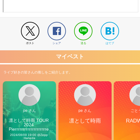
ポスト
シェア
送る
はてブ
マイベスト
ライブ好きの皆さんの推しをご紹介します。
pe さん
pe さん
ごと
凛として時雨 TOUR 
凛として時雨
RAD
2024 
Pierrrrrrrrrrrrrrrrrrrre 
Vibes
2024/08/09 19:00 @Zepp 
Haneda