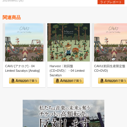
った珠玉のステージ
2025/09/01 (月)
ライブレポート
関連商品
CAVU [アナログ] - 04
Harvest〔初回盤
CAVU(初回生産限定盤
Limited Sazabys [Analog]
(CD+DVD)〕 - 04 Limited
CD+DVD)
Sazabys