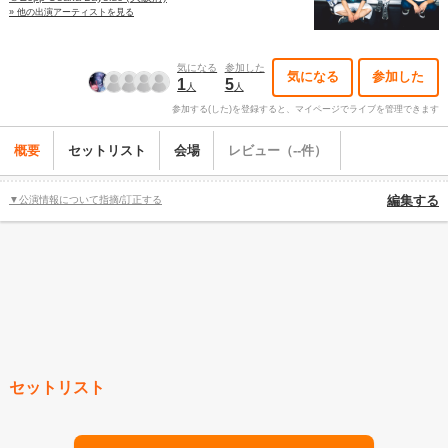
» 他の出演アーティストを見る
気になる
参加した
気になる
参加した
1
5
人
人
参加する(した)を登録すると、マイページでライブを管理できます
概要
セットリスト
会場
レビュー（--件）
▼公演情報について指摘/訂正する
編集する
セットリスト