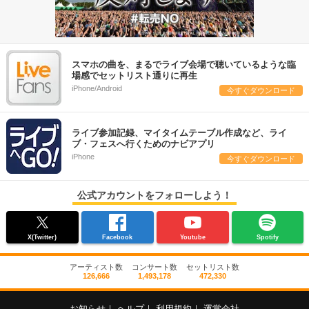
スマホの曲を、まるでライブ会場で聴いているような臨
場感でセットリスト通りに再生
iPhone/Android
今すぐダウンロード
ライブ参加記録、マイタイムテーブル作成など、ライ
ブ・フェスへ行くためのナビアプリ
iPhone
今すぐダウンロード
公式アカウントをフォローしよう！
X(Twitter)
Facebook
Youtube
Spotify
アーティスト数
コンサート数
セットリスト数
126,666
1,493,178
472,330