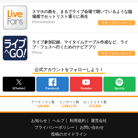
スマホの曲を、まるでライブ会場で聴いているような臨
場感でセットリスト通りに再生
iPhone/Android
今すぐダウンロード
ライブ参加記録、マイタイムテーブル作成など、ライ
ブ・フェスへ行くためのナビアプリ
iPhone
今すぐダウンロード
公式アカウントをフォローしよう！
X(Twitter)
Facebook
Youtube
Spotify
アーティスト数
コンサート数
セットリスト数
126,666
1,493,178
472,330
お知らせ
｜
ヘルプ
｜
利用規約
｜
運営会社
プライバシーポリシー
｜
お問い合わせ
投稿のガイドライン