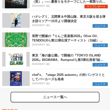
（笑）」――夏祭りをモチーフにした一夜限りのス
ペシャルライブ『色祭』レポート
2026/08/07 (金)
ライブレポート
ハナレグミ、北関東＆中国山陰、東京大阪を巡る弾
き語りツアー10月より開催決定
2026/08/07 (金)
ニュース
長野で開催の『りんご音楽祭2026』Olive Oil、
TENDOUJIら第11弾出演アーティスト（16組）を
発表
2026/08/07 (金)
ニュース
東京「海の森公園」で開催の『TOKYO ISLAND
2026』BIGMAMA、flumpoolら第3弾出演者7組を
発表 ワークショップ・アート出展者を募集
2026/08/07 (金)
ニュース
chef’s、『utage 2026 autumn』の対バンゲストと
してパーカーズを発表
2026/08/07 (金)
ニュース
ニュース一覧へ