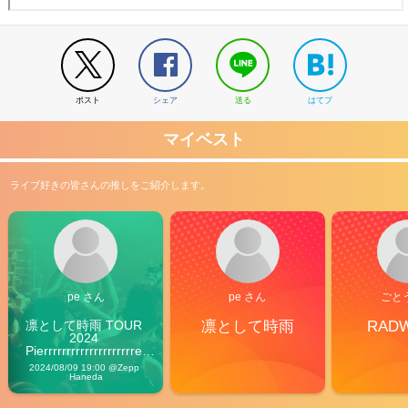
ポスト
シェア
送る
はてブ
マイベスト
ライブ好きの皆さんの推しをご紹介します。
pe さん
pe さん
ごと
凛として時雨 TOUR 
凛として時雨
RAD
2024 
Pierrrrrrrrrrrrrrrrrrrre 
Vibes
2024/08/09 19:00 @Zepp 
Haneda