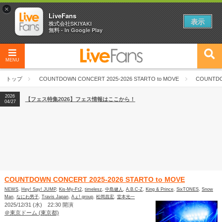
×
LiveFans
表示
株式会社SKIYAKI
無料 - In Google Play
MENU
2026
【フェス特集2026】フェス情報はここから！
04/27
トップ
COUNTDOWN CONCERT 2025-2026 STARTO to MOVE
COUNTDO
2026
【ライブ動員ランキング】2026年上半期編発表！
07/28
2026
【フェス特集2026】フェス情報はここから！
04/27
2026
【ライブ動員ランキング】2026年上半期編発表！
07/28
COUNTDOWN CONCERT 2025-2026 STARTO to MOVE
NEWS
,
Hey! Say! JUMP
,
Kis-My-Ft2
,
timelesz
,
中島健人
,
A.B.C-Z
,
King & Prince
,
SixTONES
,
Snow
Man
,
なにわ男子
,
Travis Japan
,
Aぇ! group
,
松岡昌宏
,
堂本光一
2025/12/31 (水) 22:30 開演
＠東京ドーム (東京都)