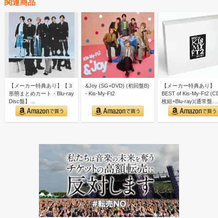
関連商品
【メーカー特典あり】【３
&Joy (SG+DVD) (初回盤B)
【メーカー特典あり】
形態まとめカート・Blu-ray
- Kis-My-Ft2
BEST of Kis-My-Ft2 (C
Disc盤】
枚組+Blu-ray)(通常盤…
MAGFACT(3AL+2B…