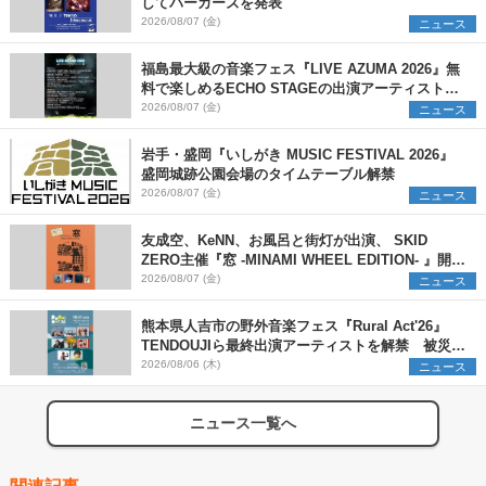
してパーカーズを発表
2026/08/07 (金)
ニュース
福島最大級の音楽フェス『LIVE AZUMA 2026』無
料で楽しめるECHO STAGEの出演アーティストを
発表
2026/08/07 (金)
ニュース
岩手・盛岡『いしがき MUSIC FESTIVAL 2026』
盛岡城跡公園会場のタイムテーブル解禁
2026/08/07 (金)
ニュース
友成空、KeNN、お風呂と街灯が出演、 SKID
ZERO主催『窓 -MINAMI WHEEL EDITION- 』開催
決定
2026/08/07 (金)
ニュース
熊本県人吉市の野外音楽フェス『Rural Act'26』
TENDOUJIら最終出演アーティストを解禁 被災地
支援プロジェクトの始動も発表
2026/08/06 (木)
ニュース
ニュース一覧へ
関連記事