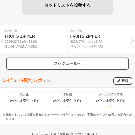
セットリストを投稿する
前の公演
次の公演
FRUITS ZIPPER
FRUITS ZIPPER
2026/07/03 (金) 18:00
2026/07/14 (火) 18:00
GLION ARENA KOBE
マリンメッセ福岡 A館
スケジュールへ
レビュー/観たレポ
投稿
(--件)
男女比
年齢層
グッズの待ち時間
ただいま受付中です
ただいま受付中です
ただいま受付中です
[---／---]
[---／---]
[---／---]
※掲載されている情報は投稿されたデータを集計したもので、実際のライブとは異なる場合があ
ります。
レビューはまだ投稿されていません。