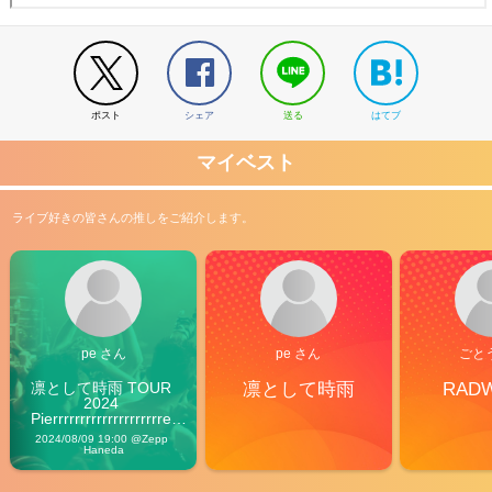
ポスト
シェア
送る
はてブ
マイベスト
ライブ好きの皆さんの推しをご紹介します。
pe さん
pe さん
ごと
凛として時雨 TOUR 
凛として時雨
RAD
2024 
Pierrrrrrrrrrrrrrrrrrrre 
Vibes
2024/08/09 19:00 @Zepp 
Haneda