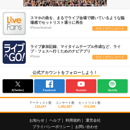
スマホの曲を、まるでライブ会場で聴いているような臨
場感でセットリスト通りに再生
iPhone/Android
今すぐダウンロード
ライブ参加記録、マイタイムテーブル作成など、ライ
ブ・フェスへ行くためのナビアプリ
iPhone
今すぐダウンロード
公式アカウントをフォローしよう！
X(Twitter)
Facebook
Youtube
Spotify
アーティスト数
コンサート数
セットリスト数
126,647
1,492,907
472,269
お知らせ
｜
ヘルプ
｜
利用規約
｜
運営会社
プライバシーポリシー
｜
お問い合わせ