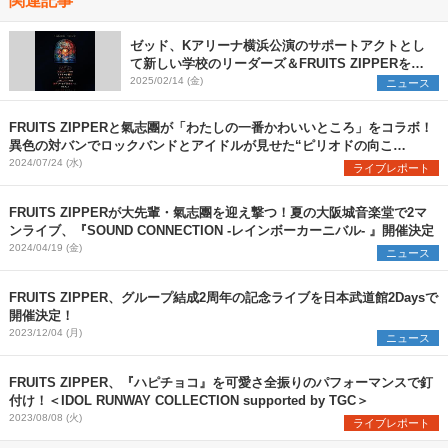
ゼッド、Kアリーナ横浜公演のサポートアクトとし
て新しい学校のリーダーズ＆FRUITS ZIPPERを発
表
2025/02/14 (金)
ニュース
FRUITS ZIPPERと氣志團が「わたしの一番かわいいところ」をコラボ！
異色の対バンでロックバンドとアイドルが見せた“ピリオドの向こ
う”『SOUND CONNECTION -レインボーカーニバル-』レポート
2024/07/24 (水)
ライブレポート
FRUITS ZIPPERが大先輩・氣志團を迎え撃つ！夏の大阪城音楽堂で2マ
ンライブ、『SOUND CONNECTION -レインボーカーニバル- 』開催決定
2024/04/19 (金)
ニュース
FRUITS ZIPPER、グループ結成2周年の記念ライブを日本武道館2Daysで
開催決定！
2023/12/04 (月)
ニュース
FRUITS ZIPPER、『ハピチョコ』を可愛さ全振りのパフォーマンスで釘
付け！＜IDOL RUNWAY COLLECTION supported by TGC＞
2023/08/08 (火)
ライブレポート