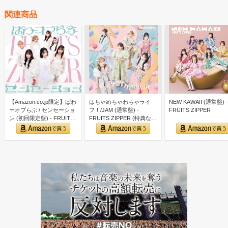
関連商品
【Amazon.co.jp限定】ぱわ
はちゃめちゃわちゃライ
NEW KAWAII (通常盤) -
ーオブらぶ / センセーショ
フ！/JAM (通常盤) -
FRUITS ZIPPER
ン (初回限定盤) - FRUIT…
FRUITS ZIPPER (特典な
し)