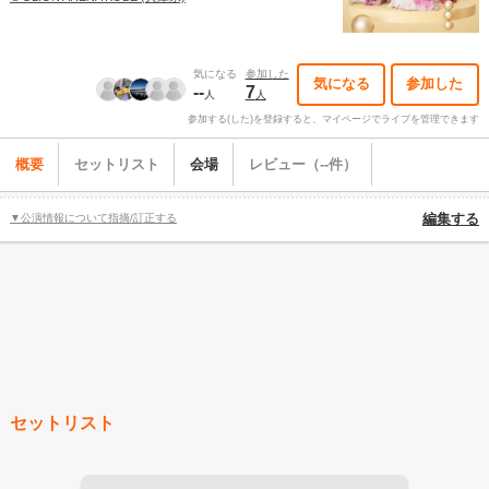
気になる
参加した
気になる
参加した
--
7
人
人
参加する(した)を登録すると、マイページでライブを管理できます
概要
セットリスト
会場
レビュー（--件）
▼公演情報について指摘/訂正する
編集する
セットリスト