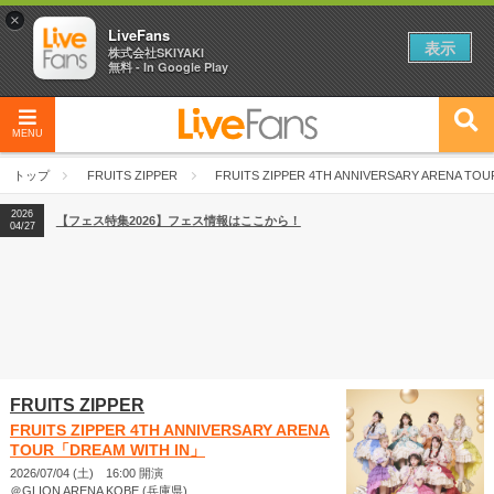
×
LiveFans
表示
株式会社SKIYAKI
無料 - In Google Play
MENU
2026
【フェス特集2026】フェス情報はここから！
04/27
トップ
FRUITS ZIPPER
FRUITS ZIPPER 4TH ANNIVERSARY ARENA TO
2026
【ライブ動員ランキング】2026年上半期編発表！
07/28
2026
【フェス特集2026】フェス情報はここから！
04/27
2026
【ライブ動員ランキング】2026年上半期編発表！
07/28
FRUITS ZIPPER
FRUITS ZIPPER 4TH ANNIVERSARY ARENA
TOUR「DREAM WITH IN」
2026/07/04 (土) 16:00 開演
＠GLION ARENA KOBE (兵庫県)