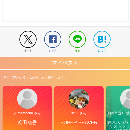
ポスト
シェア
送る
はてブ
マイベスト
ライブ好きの皆さんの推しをご紹介します。
yumemocha さん
すう さん
日本外送TG搜@
浜田省吾
SUPER BEAVER
東京スカパ
ケストラ 