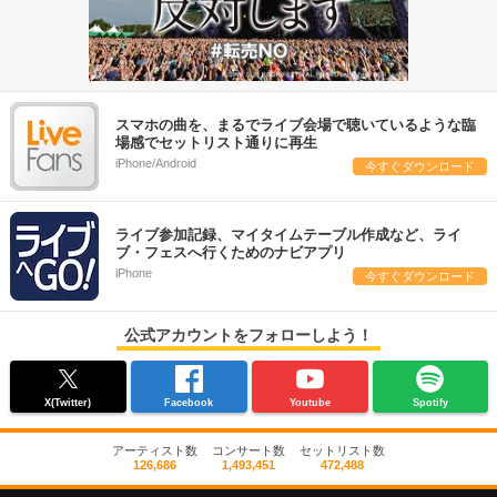
スマホの曲を、まるでライブ会場で聴いているような臨
場感でセットリスト通りに再生
iPhone/Android
今すぐダウンロード
ライブ参加記録、マイタイムテーブル作成など、ライ
ブ・フェスへ行くためのナビアプリ
iPhone
今すぐダウンロード
公式アカウントをフォローしよう！
X(Twitter)
Facebook
Youtube
Spotify
アーティスト数
コンサート数
セットリスト数
126,686
1,493,451
472,488