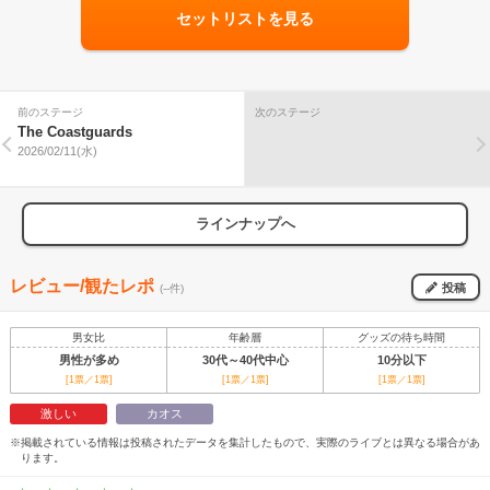
セットリストを見る
前のステージ
次のステージ
The Coastguards
2026/02/11(水)
ラインナップへ
レビュー/観たレポ
投稿
(--件)
男女比
年齢層
グッズの待ち時間
男性が多め
30代～40代中心
10分以下
[1票／1票]
[1票／1票]
[1票／1票]
激しい
カオス
※掲載されている情報は投稿されたデータを集計したもので、実際のライブとは異なる場合があ
ります。