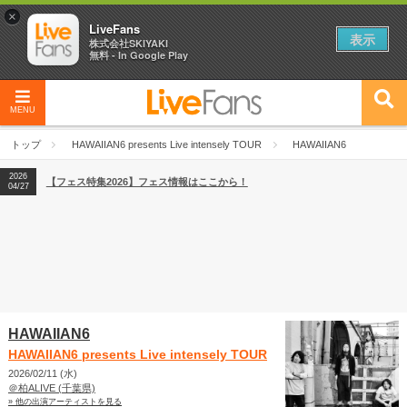
×
LiveFans
表示
株式会社SKIYAKI
無料 - In Google Play
MENU
2026
【フェス特集2026】フェス情報はここから！
04/27
トップ
HAWAIIAN6 presents Live intensely TOUR
HAWAIIAN6
2026
【ライブ動員ランキング】2026年上半期編発表！
07/28
2026
【フェス特集2026】フェス情報はここから！
04/27
2026
【ライブ動員ランキング】2026年上半期編発表！
07/28
HAWAIIAN6
HAWAIIAN6 presents Live intensely TOUR
2026/02/11 (水)
＠柏ALIVE (千葉県)
» 他の出演アーティストを見る