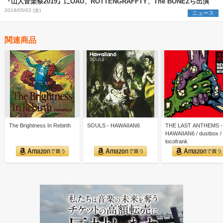
『山人音楽祭2019』にOAU、ROTTENGRAFFTY、The BONEZら出演
2019/05/03 (金)
ニュース
関連商品
The Brightness In Rebirth
SOULS - HAWAIIAN6
THE LAST ANTHEMS -
HAWAIIAN6 / dustbox /
locofrank