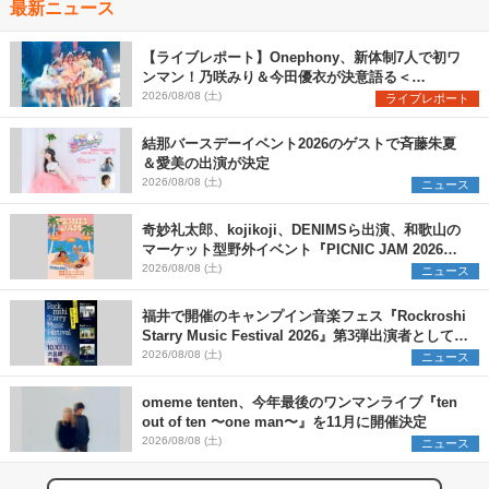
最新ニュース
【ライブレポート】Onephony、新体制7人で初ワ
ンマン！乃咲みり＆今田優衣が決意語る＜
Onephony新体制1st Oneman Live はじまりの夏
2026/08/08 (土)
ライブレポート
＞
結那バースデーイベント2026のゲストで斉藤朱夏
＆愛美の出演が決定
2026/08/08 (土)
ニュース
奇妙礼太郎、kojikoji、DENIMSら出演、和歌山の
マーケット型野外イベント『PICNIC JAM 2026』
早割チケット発売開始
2026/08/08 (土)
ニュース
福井で開催のキャンプイン音楽フェス『Rockroshi
Starry Music Festival 2026』第3弾出演者として
SCOOBIE DO、かりゆし58、Reiを発表
2026/08/08 (土)
ニュース
omeme tenten、今年最後のワンマンライブ『ten
out of ten 〜one man〜』を11月に開催決定
2026/08/08 (土)
ニュース