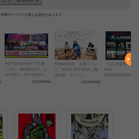
、実際のライブとは異なる場合があります。
ROTTENGRAFFTY主催
HAWAIIAN6、主催イベン
『山人音楽祭2019
『ポルノ超特急2019』に
ト『KEEP STICKING』開
OAU、
10-FEET、HEY-SMITH、
催決定 ゲストに
ROTTENGRAFFTY
ヤバイTシャツ屋ら第一弾
UVERworld、
BONEZら出演
(2019/09/06)
)
(2019/09/03)
(2019
出演アーティスト発表
BRAHMAN、
KAMOMEKAMOME