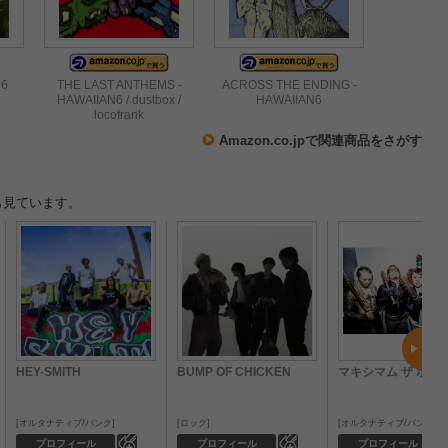
N6
THE LAST ANTHEMS -
ACROSS THE ENDING -
HAWAIIAN6 / dustbox /
HAWAIIAN6
locofrank
Amazon.co.jpで関連商品をさがす
も見ています。
HEY-SMITH
BUMP OF CHICKEN
マキシマム ザ ホル
オルタナティブ/パンク
ロック
オルタナティブ/パンク
0
0
プロフィール
プロフィール
プロフィール