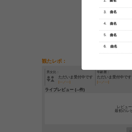
観たレポ：
男女比：
年齢層：
ただいま受付中です
ただいま受付中です
[---／---]
[---／---]
ライブレビュー (--件)
レビュー
最初のレ