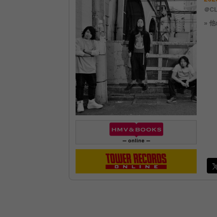
＠CL
» 