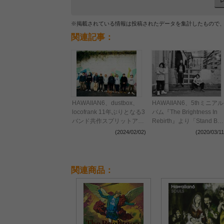
※掲載されている情報は投稿されたデータを集計したもので
関連記事：
HAWAIIAN6、dustbox、
HAWAIIAN6、5thミニアル
locofrank 11年ぶりとなる3
バム『The Brightness In
バンド共作スプリットアル
Rebirth』より「Stand By
バム『THE LAST
You」のMV公開、リリー
(2024/02/02)
(2020/03/11
ANTHEMS』リリース決定
スツアー全行程も解禁
＆6都市7会場にてツアーも
開催
関連商品：