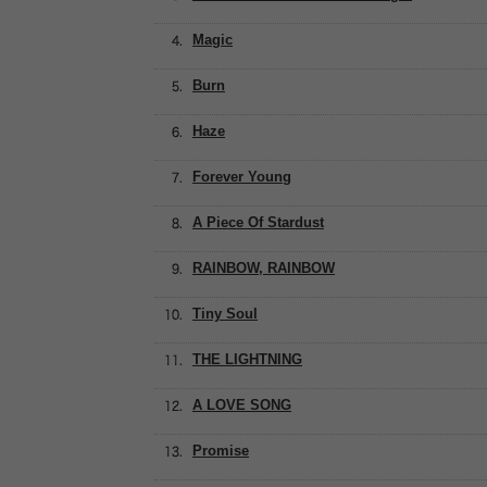
Magic
Burn
Haze
Forever Young
A Piece Of Stardust
RAINBOW, RAINBOW
Tiny Soul
THE LIGHTNING
A LOVE SONG
Promise