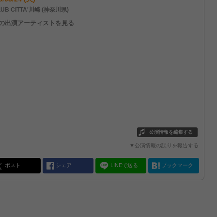
UB CITTA'川崎 (神奈川県)
他の出演アーティストを見る
公演情報を編集する
▼公演情報の誤りを報告する
ポスト
シェア
LINEで送る
ブックマーク