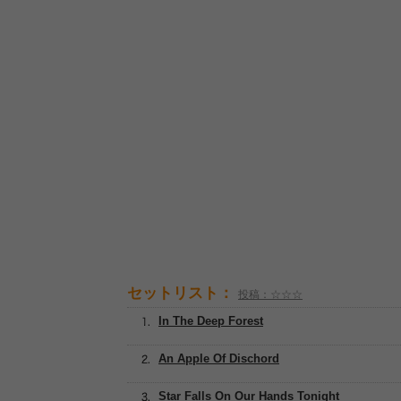
セットリスト：
投稿：☆☆☆
In The Deep Forest
An Apple Of Dischord
Star Falls On Our Hands Tonight