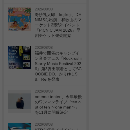
2026/08/08
奇妙礼太郎、kojikoji、DE
NIMSら出演、和歌山のマ
ーケット型野外イベント
『PICNIC JAM 2026』早
割チケット発売開始
2026/08/08
福井で開催のキャンプイ
ン音楽フェス『Rockroshi
Starry Music Festival 202
6』第3弾出演者としてSC
OOBIE DO、かりゆし5
8、Reiを発表
2026/08/08
omeme tenten、今年最後
のワンマンライブ『ten o
ut of ten 〜one man〜』
を11月に開催決定
2026/08/08