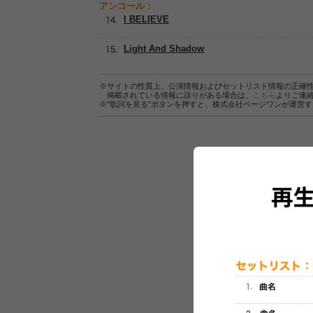
アンコール：
I BELIEVE
Light And Shadow
※サイトの性質上、公演情報およびセットリスト情報の正確
掲載されている情報に誤りがある場合は、
こちら
よりご連
※“歌詞を見る”ボタンを押すと、株式会社ページワンが運営
セットリスト