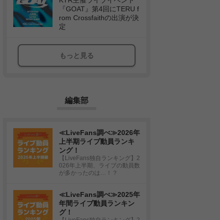
KTR主催ライブイベント
『GOAT』第4回にTERU f
rom Crossfaithの出演が決
定
もっと見る
編集部
≪LiveFans調べ≫2026年
上半期ライブ動員ランキ
ング！
【LiveFans独自ランキング】2
026年上半期、ライブの動員数
が多かったのは…！？
≪LiveFans調べ≫2025年
年間ライブ動員ランキン
グ！
【LiveFans独自ランキング】2