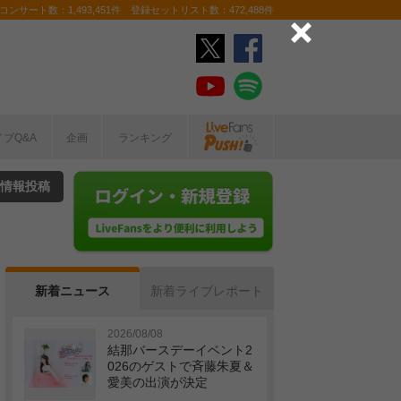
ンサート数：1,493,451件 登録セットリスト数：472,488件
イブQ&A
企画
ランキング
情報投稿
新着ニュース
新着ライブレポート
2026/08/08
結那バースデーイベント2
026のゲストで斉藤朱夏＆
愛美の出演が決定