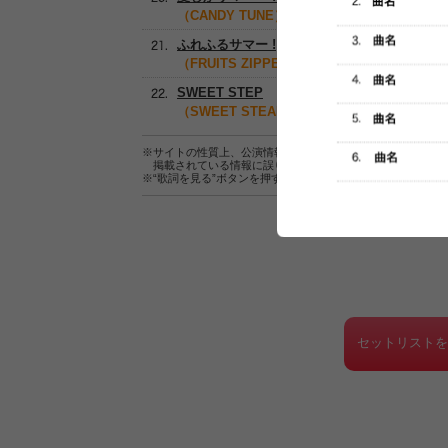
（CANDY TUNE）
ふれふるサマー !
（FRUITS ZIPPER）
SWEET STEP
（SWEET STEADY, FRUITS ZIPPER, CAND
※サイトの性質上、公演情報およびセットリスト情報の正確
掲載されている情報に誤りがある場合は、
こちら
よりご連
※“歌詞を見る”ボタンを押すと、株式会社ページワンが運営
セットリスト