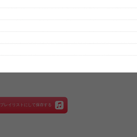
Y TUNE, CUTIE STREET, MORE STAR）
性は保証されませんので、あらかじめご了承ください。
絡をお願い致します。
する歌詞サイト「
歌ネット
」へ移動します。
▼セットリストの誤りを報告する
をプレイリストにして保存する