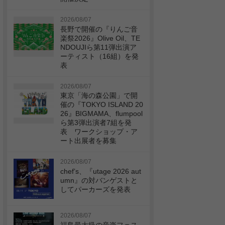
2026/08/07
長野で開催の『りんご音
楽祭2026』Olive Oil、TE
NDOUJIら第11弾出演ア
ーティスト（16組）を発
表
2026/08/07
東京「海の森公園」で開
催の『TOKYO ISLAND 20
26』BIGMAMA、flumpool
ら第3弾出演者7組を発
表 ワークショップ・ア
ート出展者を募集
2026/08/07
chef’s、『utage 2026 aut
umn』の対バンゲストと
してパーカーズを発表
2026/08/07