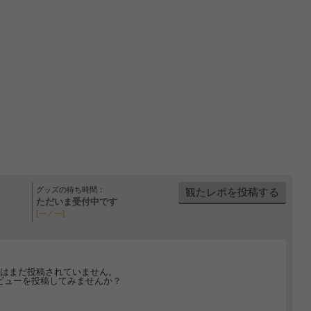
グッズの待ち時間：
観たレポを投稿する
ただいま受付中です
[---／---]
はまだ投稿されていません。
ビューを投稿してみませんか？