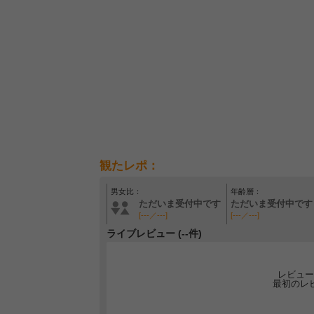
観たレポ：
男女比：
年齢層：
ただいま受付中です
ただいま受付中です
[---／---]
[---／---]
ライブレビュー (--件)
レビュー
最初のレ