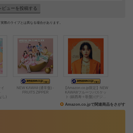
レビューを投稿する
、実際のライブとは異なる場合があります。
ライ
NEW KAWAII (通常盤) -
【Amazon.co.jp限定】NEW
-
FRUITS ZIPPER
KAWAII/フルーツバスケッ
典なし)
ト (鎮西寿々歌盤) (デジ…
Amazon.co.jpで関連商品をさがす