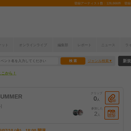
登録アーティスト数：126,666件 登録コ
ケット
オンラインライブ
編集部
レポート
ニュース
ラ
ここから！
新規
ジャンル検索
上半期編発表！
ここから！
上半期編発表！
クリップ
 SUMMER
0
人
ル
参加した
2
人
6/07/10 (金) 18:00 開演