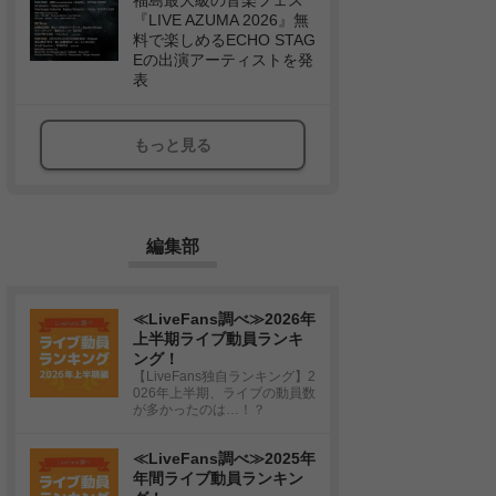
福島最大級の音楽フェス
『LIVE AZUMA 2026』無
料で楽しめるECHO STAG
Eの出演アーティストを発
表
もっと見る
編集部
≪LiveFans調べ≫2026年
上半期ライブ動員ランキ
ング！
【LiveFans独自ランキング】2
026年上半期、ライブの動員数
が多かったのは…！？
≪LiveFans調べ≫2025年
年間ライブ動員ランキン