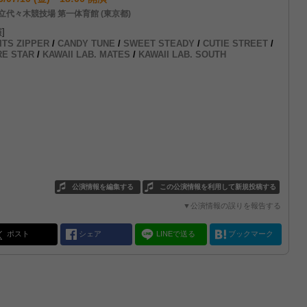
立代々木競技場 第一体育館 (東京都)
]
ITS ZIPPER
/
CANDY TUNE
/
SWEET STEADY
/
CUTIE STREET
/
E STAR
/
KAWAII LAB. MATES
/
KAWAII LAB. SOUTH
公演情報を編集する
この公演情報を利用して新規投稿する
▼公演情報の誤りを報告する
ポスト
シェア
LINEで送る
ブックマーク