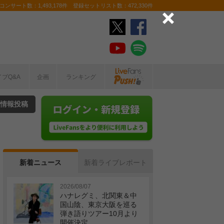
ンサート数：1,493,178件 登録セットリスト数：472,330件
イブQ&A
企画
ランキング
情報投稿
新着ニュース
新着ライブレポート
2026/08/07
ハナレグミ、北関東＆中
国山陰、東京大阪を巡る
弾き語りツアー10月より
開催決定