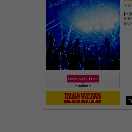
＠国
[出演
FRU
MOR