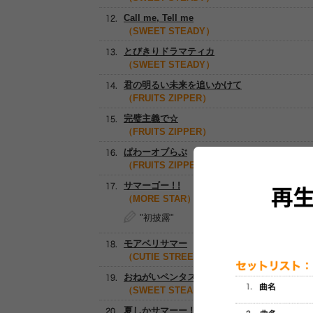
Call me, Tell me
（SWEET STEADY）
とびきりドラマティカ
（SWEET STEADY）
君の明るい未来を追いかけて
（FRUITS ZIPPER）
完璧主義で☆
（FRUITS ZIPPER）
ぱわーオブらぶ
（FRUITS ZIPPER）
サマーゴー ! !
（MORE STAR）
"初披露"
モアベリサマー
（CUTIE STREET）
おねがいペンタス
（SWEET STEADY）
夏しかサマーー ! ♡