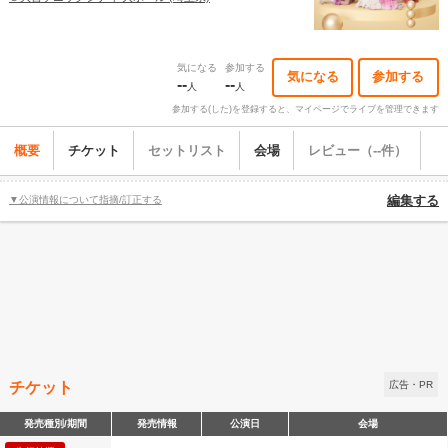
気になる
参加する
気になる
参加する
--
--
人
人
参加する(した)を登録すると、マイページでライブを管理できます
概要
チケット
セットリスト
会場
レビュー（--件）
▼公演情報について指摘/訂正する
編集する
チケット
広告・PR
発売種別/期間
発売情報
公演日
会場