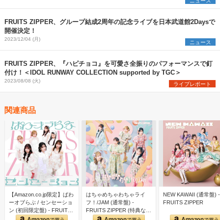
ニュース
FRUITS ZIPPER、グループ結成2周年の記念ライブを日本武道館2Daysで
開催決定！
2023/12/04 (月)
ニュース
FRUITS ZIPPER、『ハピチョコ』を可愛さ全振りのパフォーマンスで釘
付け！＜IDOL RUNWAY COLLECTION supported by TGC＞
2023/08/08 (火)
ライブレポート
関連商品
【Amazon.co.jp限定】ぱわ
はちゃめちゃわちゃライ
NEW KAWAII (通常盤) -
ーオブらぶ / センセーショ
フ！/JAM (通常盤) -
FRUITS ZIPPER
ン (初回限定盤) - FRUIT…
FRUITS ZIPPER (特典な
し)