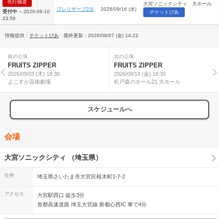
先行抽選
大宮ソニックシティ 大ホール
プレリザーブ2次
2026/09/16 (水)
受付中
～2026-08-10
チケットぴあ
23:59
情報提供：
チケットぴあ
最終更新：2026/08/07 (金) 14:22
前の公演
次の公演
FRUITS ZIPPER
FRUITS ZIPPER
2026/09/03 (木) 18:30
2026/09/18 (金) 18:30
よこすか芸術劇場
松戸森のホール21 大ホール
スケジュールへ
会場
大宮ソニックシティ （埼玉県）
住所
埼玉県さいたま市大宮区桜木町1-7-2
アクセス
大宮駅西口 徒歩3分
首都高速道路 埼玉大宮線 新都心西IC 車で4分