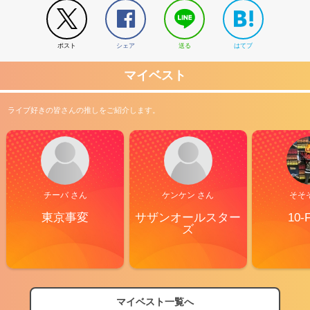
ポスト
シェア
送る
はてブ
マイベスト
ライブ好きの皆さんの推しをご紹介します。
チーバ さん
ケンケン さん
そそ
東京事変
サザンオールスター
10-
ズ
マイベスト一覧へ
2026
【フェス特集2026】フェス情報はここから！