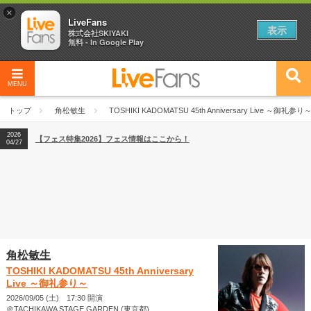
×
LiveFans
表示
株式会社SKIYAKI
無料 - In Google Play
2026
MENU
【フェス特集2026】フェス情報はここから！
04/27
2026
【ライブ動員ランキング】2026年上半期編発表！
トップ
角松敏生
TOSHIKI KADOMATSU 45th Anniversary Live ～御礼参り
07/28
2026
【フェス特集2026】フェス情報はここから！
04/27
2026
【ライブ動員ランキング】2026年上半期編発表！
07/28
角松敏生
TOSHIKI KADOMATSU 45th Anniversary
Live ～御礼参り～
2026/09/05 (土) 17:30 開演
＠TACHIKAWA STAGE GARDEN (東京都)