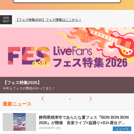
04/27
2026
【ライブ動員ランキング】2026年上半期編発表！
07/28
2026
【フェス特集2026】フェス情報はここから！
04/27
2026
【ライブ動員ランキング】2026年上半期編発表！
07/28
【フェス特集2026】
今年もフェスの季節がやってきた！
最新ニュース
静岡県焼津市であらたな夏フェス『BON BON BON
2026』が開催 音楽ライブ×盆踊り×DJ×屋台グル
メ×ランタンナイトで彩る2日間
2026/08/05 (水)
ニュース