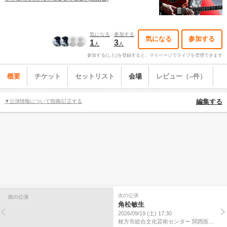
気になる
参加する
気になる
参加する
1
3
人
人
参加する(した)を登録すると、マイページでライブを管理できます
概要
チケット
セットリスト
会場
レビュー（--件）
▼公演情報について指摘/訂正する
編集する
次の公演
前の公演
角松敏生
2026/09/19 (土) 17:30
枚方市総合文化芸術センター 関西医大