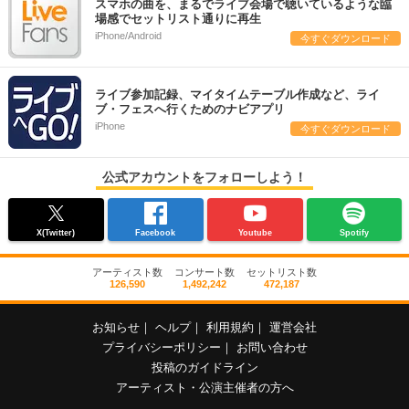
スマホの曲を、まるでライブ会場で聴いているような臨
場感でセットリスト通りに再生
iPhone/Android
今すぐダウンロード
ライブ参加記録、マイタイムテーブル作成など、ライ
ブ・フェスへ行くためのナビアプリ
iPhone
今すぐダウンロード
公式アカウントをフォローしよう！
X(Twitter)
Facebook
Youtube
Spotify
アーティスト数
コンサート数
セットリスト数
126,590
1,492,242
472,187
お知らせ
｜
ヘルプ
｜
利用規約
｜
運営会社
プライバシーポリシー
｜
お問い合わせ
投稿のガイドライン
アーティスト・公演主催者の方へ