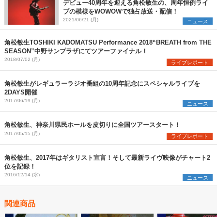
デビュー40周年を迎える角松敏生の、周年恒例ライ
ブの模様をWOWOWで独占放送・配信！
2021/06/21 (月)
ニュース
角松敏生TOSHIKI KADOMATSU Performance 2018“BREATH from THE
SEASON”中野サンプラザにてツアーファイナル！
2018/07/02 (月)
ライブレポート
角松敏生がレギュラーラジオ番組の10周年記念にスペシャルライブを
2DAYS開催
2017/06/19 (月)
ニュース
角松敏生、神奈川県民ホールを皮切りに全国ツアースタート！
2017/05/15 (月)
ライブレポート
角松敏生、2017年はギタリスト宣言！そして最新ライヴ映像がチャート2
位を記録！
2016/12/14 (水)
ニュース
関連商品