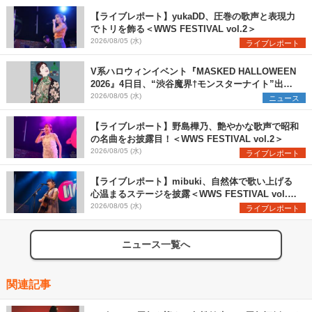
【ライブレポート】yukaDD、圧巻の歌声と表現力
でトリを飾る＜WWS FESTIVAL vol.2＞
2026/08/05 (水)
ライブレポート
V系ハロウィンイベント『MASKED HALLOWEEN
2026』4日目、“渋谷魔界†モンスターナイト”出演6
組を発表
2026/08/05 (水)
ニュース
【ライブレポート】野島樺乃、艶やかな歌声で昭和
の名曲をお披露目！＜WWS FESTIVAL vol.2＞
2026/08/05 (水)
ライブレポート
【ライブレポート】mibuki、自然体で歌い上げる
心温まるステージを披露＜WWS FESTIVAL vol.2
＞
2026/08/05 (水)
ライブレポート
ニュース一覧へ
関連記事