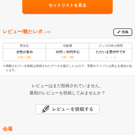
セットリストを見る
レビュー/観たレポ
投稿
(--件)
男女比
年齢層
グッズの待ち時間
女性が多め
20代～30代中心
ただいま受付中です
[1票／1票]
[1票／1票]
[---／---]
※掲載されている情報は投稿されたデータを集計したもので、実際のライブとは異なる場合があ
ります。
レビューはまだ投稿されていません。
最初のレビューを投稿してみませんか？
会場