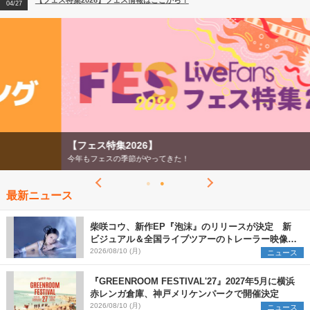
【フェス特集2026】フェス情報はここから！
04/27
2026
【ライブ動員ランキング】2026年上半期編発表！
07/28
【フェス特集2026】
今年もフェスの季節がやってきた！
最新ニュース
柴咲コウ、新作EP『泡沫』のリリースが決定 新
ビジュアル＆全国ライブツアーのトレーラー映像が
一部解禁【コメントあり】
2026/08/10 (月)
ニュース
『GREENROOM FESTIVAL'27』2027年5月に横浜
赤レンガ倉庫、神戸メリケンパークで開催決定
2026/08/10 (月)
ニュース