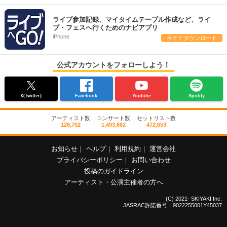
ライブ参加記録、マイタイムテーブル作成など、ライ
ブ・フェスへ行くためのナビアプリ
iPhone
今すぐダウンロード
公式アカウントをフォローしよう！
X(Twitter)
Facebook
Youtube
Spotify
アーティスト数
コンサート数
セットリスト数
126,702
1,493,662
472,653
お知らせ
｜
ヘルプ
｜
利用規約
｜
運営会社
プライバシーポリシー
｜
お問い合わせ
投稿のガイドライン
アーティスト・公演主催者の方へ
(C) 2021- SKIYAKI Inc.
JASRAC許諾番号：9022255001Y45037