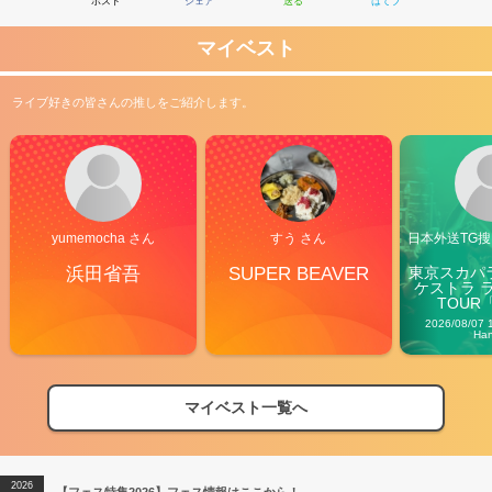
ポスト
シェア
送る
はてブ
マイベスト
ライブ好きの皆さんの推しをご紹介します。
yumemocha さん
すう さん
日本外送TG搜@
浜田省吾
SUPER BEAVER
東京スカパ
ケストラ 
TOUR「V
Carn
2026/08/07 
Ha
マイベスト一覧へ
2026
【フェス特集2026】フェス情報はここから！
04/27
2026
【ライブ動員ランキング】2026年上半期編発表！
07/28
2026