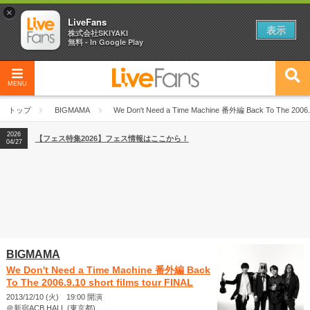
×
LiveFans
表示
株式会社SKIYAKI
無料 - In Google Play
MENU
2026
【フェス特集2026】フェス情報はここから！
04/27
トップ
BIGMAMA
We Don't Need a Time Machine 番外編 Back To The 2006.9.
2026
【ライブ動員ランキング】2026年上半期編発表！
07/28
2026
【フェス特集2026】フェス情報はここから！
04/27
2026
【ライブ動員ランキング】2026年上半期編発表！
07/28
BIGMAMA
We Don't Need a Time Machine 番外編 Back
To The 2006.9.10 short films tour FINAL
2013/12/10 (火) 19:00 開演
＠新宿ACB HALL (東京都)