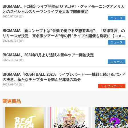
BIGMAMA、FC限定ライブ開催&TOTALFAT・グッドモーニングアメリカ
とのスペシャルスリーマンライブを大阪で開催決定
2026/07/06 (月)
ニュース
BIGMAMA 新コンセプトは“音楽で奏でる空想遊園地”、「旋律迷宮」の
リリースが決定 東名阪ツアー＆“母の日”ライブの開催も発表に【コメン
トあり】
2025/01/24 (金)
ニュース
BIGMAMA、2024年3月より追試＆留年ツアー開催決定
2023/11/24 (金)
ニュース
BIGMAMA『RUSH BALL 2023』ライブレポートーー挑戦し続けるバンド
の決意、新たなチャプターを刻んだ渾身の35分
2023/09/04 (月)
ライブレポート
関連商品