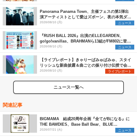
Panorama Panama Town、主催フェスの第1弾出
演アーティストとして愛はズボーン、夜の本気ダン
スらを発表 「plus∈you」のMVも公開に
2026/08/10 (月)
ニュース
『RUSH BALL 2026』出演のELLEGARDEN、
go!go!vanillas、BRAHMANら13組がFM802に登
場、他出演アーティストの“渾身の1曲”をセレクト
2026/08/10 (月)
ニュース
【ライブレポート】きゃりーぱみゅぱみゅ、スタイ
リッシュな新曲披露＆曲ごとの振り付け伝授で会場
を盛り上げまくる！＜LuckyFes’26＞
2026/08/10 (月)
ライブレポート
ニュース一覧へ
関連記事
BIGMAMA 結成20周年企画『全てがBになる』に
THE BAWDIES、Base Ball Bear、BLUE
ENCOUNTの出演が決定
2026/07/21 (火)
ニュース