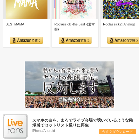
BESTMAMA
Roclassick~the Last~(通常
Roclassick2 [Analog]
盤)
スマホの曲を、まるでライブ会場で聴いているような臨
場感でセットリスト通りに再生
iPhone/Android
今すぐダウンロード