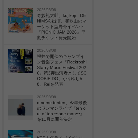
2026/08/08
奇妙礼太郎、kojikoji、DE
NIMSら出演、和歌山のマ
ーケット型野外イベント
『PICNIC JAM 2026』早
割チケット発売開始
2026/08/08
福井で開催のキャンプイ
ン音楽フェス『Rockroshi
Starry Music Festival 202
6』第3弾出演者としてSC
OOBIE DO、かりゆし5
8、Reiを発表
2026/08/08
omeme tenten、今年最後
のワンマンライブ『ten o
ut of ten 〜one man〜』
を11月に開催決定
2026/08/08