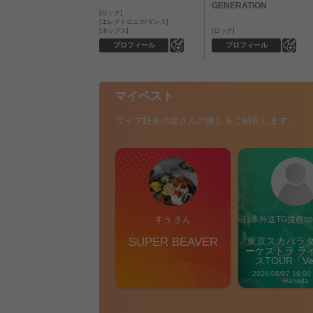
GENERATION
ロック
エレクトロニカ/ダンス
ポップス
ロック
0
0
プロフィール
プロフィール
マイベスト
ライブ好きの皆さんの推しをご紹介します。
すう さん
日本外送TG搜@sp9
SUPER BEAVER
東京スカパラ
ーケストラ ラ
スTOUR「Ver
Carniva
2026/08/07 19:00
Haneda