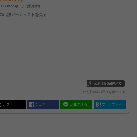
C.Lemonホール (東京都)
他の出演アーティストを見る
公演情報を編集する
▼公演情報の誤りを報告する
ポスト
シェア
LINEで送る
ブックマーク