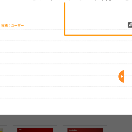
レビューを投稿する
、実際のライブとは異なる場合があります。
Base Ball Bear、ミニアル
Base Ball Bear、新曲「夏
Base Ball Bear×
バム『Lyrical Tattoo』のリ
の細部」をリリース 11月
子、ツーマンライブ
リース＆ツアーが決定 恒
にLINE CUBE SHIBUYAに
なか（いい感じの）
例イベント『新春ベースボ
て『SHIBUYA
開催が決定 SMA50
)
(2025/11/17)
(2025/08/07)
(2025
ールベアーちゃん祭り
NONFICTION Ⅱ』開催決
念シリーズイベント
2026』の開催も発表に
定
を飾る