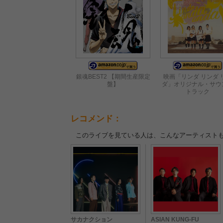
銀魂BEST2 【期間生産限定
映画「リンダ リンダ 
盤】
ダ」オリジナル・サウ
トラック
レコメンド：
このライブを見ている人は、こんなアーティスト
サカナクション
ASIAN KUNG-FU