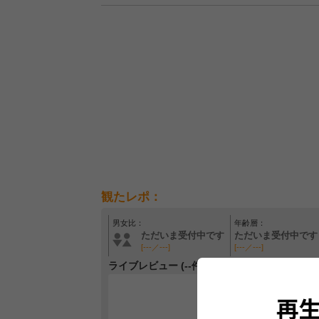
観たレポ：
男女比：
年齢層：
ただいま受付中です
ただいま受付中です
[---／---]
[---／---]
ライブレビュー (--件)
レビュー
最初のレ