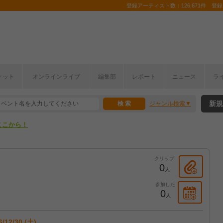
登録アーティスト数：126,671件 登録コ
ケット
オンラインライブ
編集部
レポート
ニュース
ラ
ここから！
新規
ジャンル検索
上半期編発表！
ここから！
上半期編発表！
クリップ
0
人
参加した
0
人
6/12/30 (土)