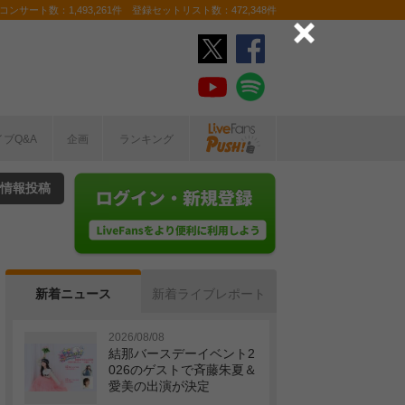
ンサート数：1,493,261件 登録セットリスト数：472,348件
イブQ&A
企画
ランキング
情報投稿
新着ニュース
新着ライブレポート
2026/08/08
結那バースデーイベント2
026のゲストで斉藤朱夏＆
愛美の出演が決定