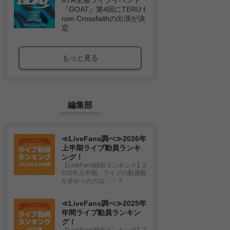
KTR主催ライブイベント
『GOAT』第4回にTERU f
rom Crossfaithの出演が決
定
もっと見る
編集部
≪LiveFans調べ≫2026年
上半期ライブ動員ランキ
ング！
【LiveFans独自ランキング】2
026年上半期、ライブの動員数
が多かったのは…！？
≪LiveFans調べ≫2025年
年間ライブ動員ランキン
グ！
【LiveFans独自ランキング】2