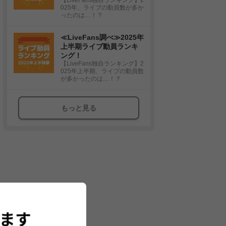
025年、ライブの動員数が多か
ったのは…！？
≪LiveFans調べ≫2025年
上半期ライブ動員ランキ
ング！
【LiveFans独自ランキング】2
025年上半期、ライブの動員数
が多かったのは…！？
もっと見る