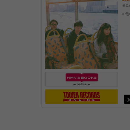
＠C.
» 