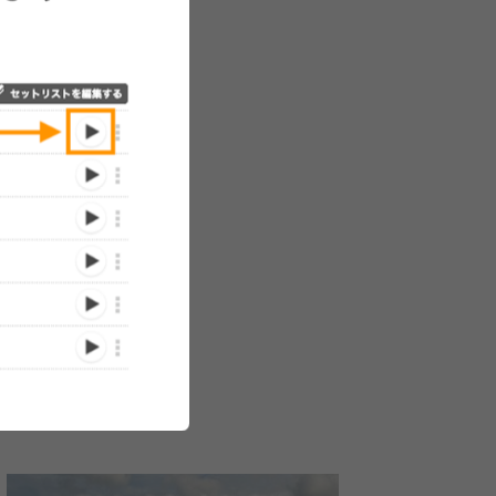
橋本絵莉
Base Ball Bear、ワンマン
Base Ball Bear、2024年の
Base Ball Bea
『なか
ライブ『SHIBUYA
始まりを飾るワンマンライ
Album『天
男女』
NONFICTION』の初開催が
ブ『新春ベースボールベア
いか』のリリ
周年記
決定【コメントあり】
ーちゃん祭り2024』のオ
3月より全17
/01/06)
(2024/06/03)
(2024/01/11)
の最後
フィシャルレポートが到着
全国ツアーも