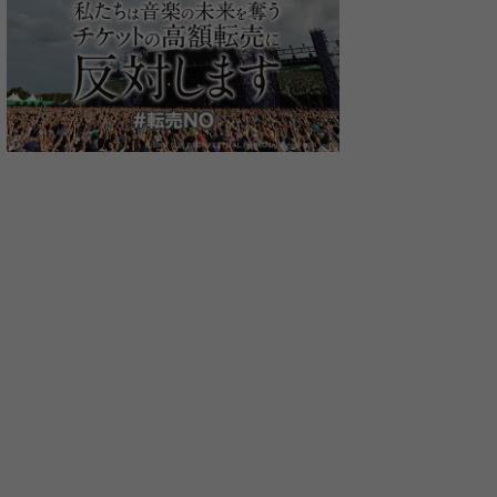
ION
KANA-BOON
KEYTALK
UVERworld