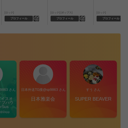
ロック
ロック
ポップス
ロック
0
0
プロフィール
プロフィール
プロフィール
863 さん
日本外送TG搜@sp9863 さん
すう さん
ダイスオ
日本雅楽会
SUPER BEAVER
凛
イブハウ
Sus 
Pi
l」
 @Zepp 
2