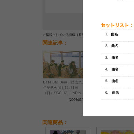
※掲載されている情報は投稿されたデータを集計したもので
関連記事：
Base Ball Bear、恒例イベ
Base Ball Bear、結成25周
ントに岡村靖幸と
年記念公演を11月1日
RHYMESTERがゲスト出
（日）SGC HALL ARIAKE
演決定「一緒にあの曲を演
で開催決定
(2026/01/12
(2026/03/23)
奏できるのを今から楽しみ
にしております！」
関連商品：