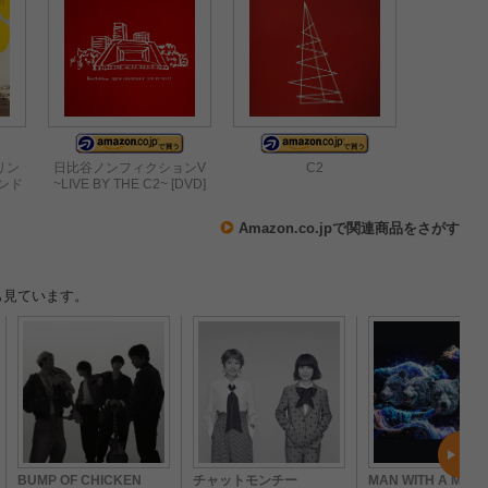
リン
日比谷ノンフィクションV
C2
ンド
~LIVE BY THE C2~ [DVD]
Amazon.co.jpで関連商品をさがす
も見ています。
BUMP OF CHICKEN
チャットモンチー
MAN WITH A MISS