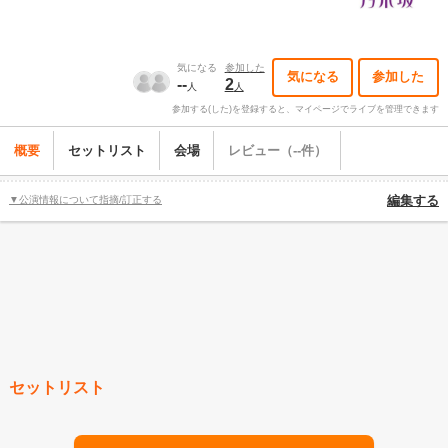
気になる
参加した
気になる
参加した
--
2
人
人
参加する(した)を登録すると、マイページでライブを管理できます
概要
セットリスト
会場
レビュー（--件）
▼公演情報について指摘/訂正する
編集する
セットリスト