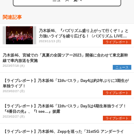
関連記事
乃木坂46、『バズリズム盛り上がって行くぞ！』と
力強いライブを繰り広げる！〈バズリズム LIVE
2023〉
2023/11/13 (月)
ライブレポート
乃木坂46、宮城での「真夏の全国ツアー2023」開催に合わせて東北新幹
線で車内放送を実施
2023/07/18 (火)
ニュース
【ライブレポート】乃木坂46「11thバスラ」Day4は約2年ぶりに3期生が
単独ライブ！
2023/02/27 (月)
ライブレポート
【ライブレポート】乃木坂46「11thバスラ」Day3は4期生単独ライブ！
『4番目の光』、『I see…』披露
2023/02/27 (月)
ライブレポート
【ライブレポート】乃木坂46、Zeppを巡った「31stSG アンダーライ