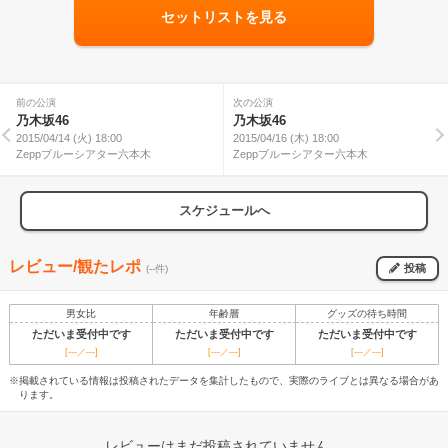
セットリストを見る
前の公演
次の公演
乃木坂46
乃木坂46
2015/04/14 (火) 18:00
2015/04/16 (木) 18:00
Zeppブルーシアター六本木
Zeppブルーシアター六本木
スケジュールへ
レビュー/観たレポ
投稿
(--件)
男女比
年齢層
グッズの待ち時間
ただいま受付中です
ただいま受付中です
ただいま受付中です
[---／---]
[---／---]
[---／---]
※掲載されている情報は投稿されたデータを集計したもので、実際のライブとは異なる場合があ
ります。
レビューはまだ投稿されていません。