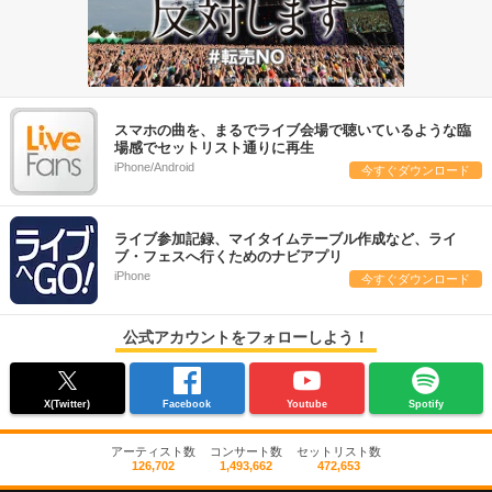
スマホの曲を、まるでライブ会場で聴いているような臨
場感でセットリスト通りに再生
iPhone/Android
今すぐダウンロード
ライブ参加記録、マイタイムテーブル作成など、ライ
ブ・フェスへ行くためのナビアプリ
iPhone
今すぐダウンロード
公式アカウントをフォローしよう！
X(Twitter)
Facebook
Youtube
Spotify
アーティスト数
コンサート数
セットリスト数
126,702
1,493,662
472,653