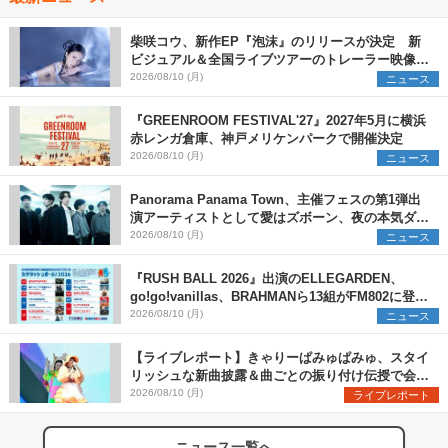
柴咲コウ、新作EP『泡沫』のリリースが決定 新
ビジュアル＆全国ライブツアーのトレーラー映像が
一部解禁【コメントあり】
2026/08/10 (月)
ニュース
『GREENROOM FESTIVAL'27』2027年5月に横浜
赤レンガ倉庫、神戸メリケンパークで開催決定
2026/08/10 (月)
ニュース
Panorama Panama Town、主催フェスの第1弾出
演アーティストとして愛はズボーン、夜の本気ダン
スらを発表 「plus∈you」のMVも公開に
2026/08/10 (月)
ニュース
『RUSH BALL 2026』出演のELLEGARDEN、
go!go!vanillas、BRAHMANら13組がFM802に登
場、他出演アーティストの“渾身の1曲”をセレクト
2026/08/10 (月)
ニュース
【ライブレポート】きゃりーぱみゅぱみゅ、スタイ
リッシュな新曲披露＆曲ごとの振り付け伝授で会場
を盛り上げまくる！＜LuckyFes’26＞
2026/08/10 (月)
ライブレポート
ニュース一覧へ