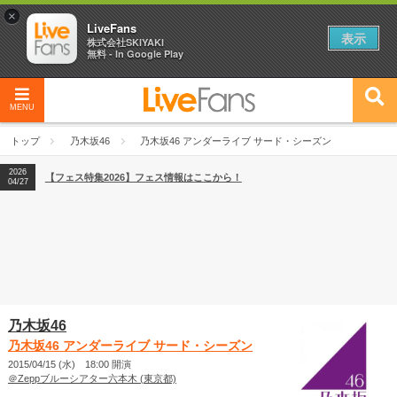
×
LiveFans
表示
株式会社SKIYAKI
無料 - In Google Play
MENU
2026
【フェス特集2026】フェス情報はここから！
04/27
トップ
乃木坂46
乃木坂46 アンダーライブ サード・シーズン
2026
【ライブ動員ランキング】2026年上半期編発表！
07/28
2026
【フェス特集2026】フェス情報はここから！
04/27
2026
【ライブ動員ランキング】2026年上半期編発表！
07/28
乃木坂46
乃木坂46 アンダーライブ サード・シーズン
2015/04/15 (水) 18:00 開演
＠Zeppブルーシアター六本木 (東京都)