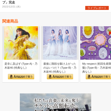
ブ」完走
2022/12/21 (水)
ライブレポート
関連商品
是非に及ばず (Type-A) - 乃
最後に階段を駆け上がった
My respect (初回生産
木坂46 (特典なし)
のはいつだ？ (Type-B) - 乃
盤) (Type-B) - 乃木坂46
木坂46 (特典なし)
典なし)