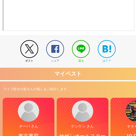
ポスト
シェア
送る
はてブ
マイベスト
ライブ好きの皆さんの推しをご紹介します。
チーバ さん
ケンケン さん
そそ