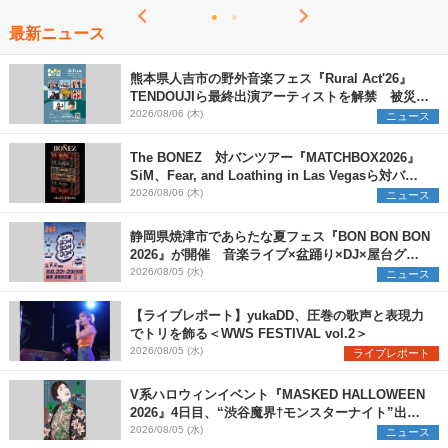
最新ニュース
熊本県人吉市の野外音楽フェス『Rural Act'26』
TENDOUJIら最終出演アーティストを解禁 被災地
支援プロジェクトの始動も発表
2026/08/06 (木)
ニュース
The BONEZ 対バンツアー『MATCHBOX2026』
SiM、Fear, and Loathing in Las Vegasら対バン
アーティストを一斉解禁
2026/08/06 (木)
ニュース
静岡県焼津市であらたな夏フェス『BON BON BON
2026』が開催 音楽ライブ×盆踊り×DJ×屋台グル
メ×ランタンナイトで彩る2日間
2026/08/05 (水)
ニュース
【ライブレポート】yukaDD、圧巻の歌声と表現力
でトリを飾る＜WWS FESTIVAL vol.2＞
2026/08/05 (水)
ライブレポート
V系ハロウィンイベント『MASKED HALLOWEEN
2026』4日目、“渋谷魔界†モンスターナイト”出演6
組を発表
2026/08/05 (水)
ニュース