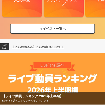
東京事変
サザンオールスター
10-
ズ
マイベスト一覧へ
2026
【フェス特集2026】フェス情報はここから！
04/27
2026
【ライブ動員ランキング】2026年上半期編発表！
07/28
2026
【フェス特集2026】フェス情報はここから！
04/27
2026
【ライブ動員ランキング】2026年上半期編発表！
07/28
【ライブ動員ランキング 2026年上半期】
LiveFans調べのオリジナルランキング！