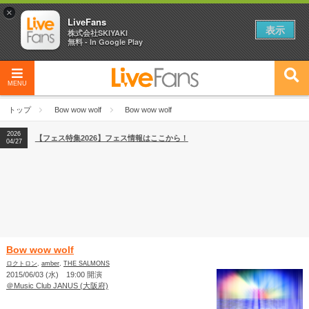
×
LiveFans
表示
株式会社SKIYAKI
無料 - In Google Play
MENU
2026
【フェス特集2026】フェス情報はここから！
04/27
トップ
Bow wow wolf
Bow wow wolf
2026
【ライブ動員ランキング】2026年上半期編発表！
07/28
2026
【フェス特集2026】フェス情報はここから！
04/27
2026
【ライブ動員ランキング】2026年上半期編発表！
07/28
Bow wow wolf
ロクトロン
,
amber
,
THE SALMONS
2015/06/03 (水) 19:00 開演
＠Music Club JANUS (大阪府)