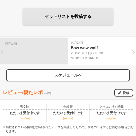
セットリストを投稿する
次の公演
前の公演
Bow wow wolf
2015/10/07 (水) 18:30
Music Club JANUS
スケジュールへ
レビュー/観たレポ
投稿
(--件)
男女比
年齢層
グッズの待ち時間
ただいま受付中です
ただいま受付中です
ただいま受付中です
[---／---]
[---／---]
[---／---]
※掲載されている情報は投稿されたデータを集計したもので、実際のライブとは異なる場合があ
ります。