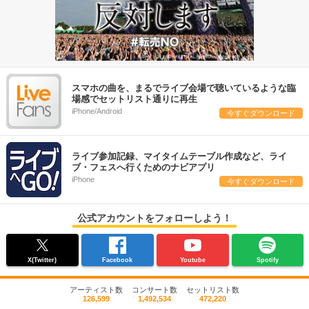
スマホの曲を、まるでライブ会場で聴いているような臨
場感でセットリスト通りに再生
iPhone/Android
今すぐダウンロード
ライブ参加記録、マイタイムテーブル作成など、ライ
ブ・フェスへ行くためのナビアプリ
iPhone
今すぐダウンロード
公式アカウントをフォローしよう！
X(Twitter)
Facebook
Youtube
Spotify
アーティスト数
コンサート数
セットリスト数
126,599
1,492,534
472,220