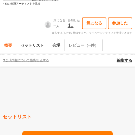
» 他の出演アーティストを見る
気になる
参加した
気になる
参加した
--
1
人
人
参加する(した)を登録すると、マイページでライブを管理できます
概要
セットリスト
会場
レビュー（--件）
▼公演情報について指摘/訂正する
編集する
セットリスト