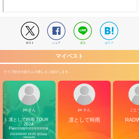
ポスト
シェア
送る
はてブ
マイベスト
ライブ好きの皆さんの推しをご紹介します。
pe さん
pe さん
ごと
凛として時雨 TOUR 
凛として時雨
RAD
2024 
Pierrrrrrrrrrrrrrrrrrrre 
Vibes
2024/08/09 19:00 @Zepp 
Haneda