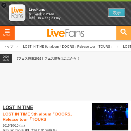
×
LiveFans
表示
株式会社SKIYAKI
無料 - In Google Play
MENU
2026
【フェス特集2026】フェス情報はここから！
04/27
トップ
LOST IN TIME 9th album「DOORS」Release tour「TOURS」
LOST
2026
【ライブ動員ランキング】2026年上半期編発表！
07/28
2026
【フェス特集2026】フェス情報はここから！
04/27
2026
【ライブ動員ランキング】2026年上半期編発表！
07/28
LOST IN TIME
LOST IN TIME 9th album「DOORS」
Release tour「TOURS」
2015/10/10 (土)
＠music zoo KOBE 太陽と虎 (兵庫県)