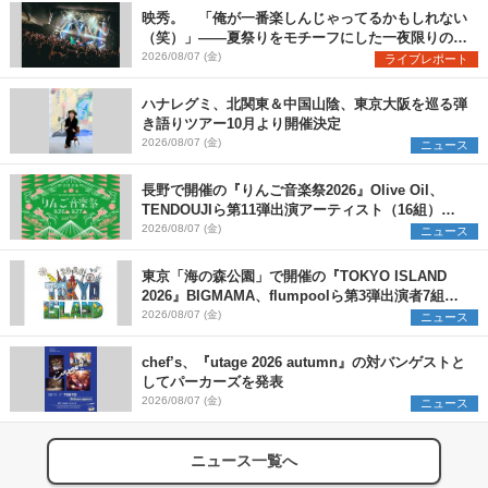
映秀。 「俺が一番楽しんじゃってるかもしれない
（笑）」――夏祭りをモチーフにした一夜限りのス
ペシャルライブ『色祭』レポート
2026/08/07 (金)
ライブレポート
ハナレグミ、北関東＆中国山陰、東京大阪を巡る弾
き語りツアー10月より開催決定
2026/08/07 (金)
ニュース
長野で開催の『りんご音楽祭2026』Olive Oil、
TENDOUJIら第11弾出演アーティスト（16組）を
発表
2026/08/07 (金)
ニュース
東京「海の森公園」で開催の『TOKYO ISLAND
2026』BIGMAMA、flumpoolら第3弾出演者7組を
発表 ワークショップ・アート出展者を募集
2026/08/07 (金)
ニュース
chef’s、『utage 2026 autumn』の対バンゲストと
してパーカーズを発表
2026/08/07 (金)
ニュース
ニュース一覧へ