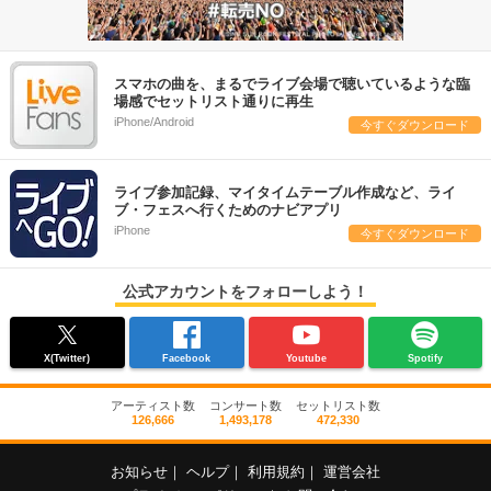
スマホの曲を、まるでライブ会場で聴いているような臨
場感でセットリスト通りに再生
iPhone/Android
今すぐダウンロード
ライブ参加記録、マイタイムテーブル作成など、ライ
ブ・フェスへ行くためのナビアプリ
iPhone
今すぐダウンロード
公式アカウントをフォローしよう！
X(Twitter)
Facebook
Youtube
Spotify
アーティスト数
コンサート数
セットリスト数
126,666
1,493,178
472,330
お知らせ
｜
ヘルプ
｜
利用規約
｜
運営会社