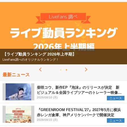
2026
【ライブ動員ランキング】2026年上半期編発表！
07/28
【フェス特集2026】
今年もフェスの季節がやってきた！
最新ニュース
柴咲コウ、新作EP『泡沫』のリリースが決定 新
ビジュアル＆全国ライブツアーのトレーラー映像が
一部解禁【コメントあり】
2026/08/10 (月)
ニュース
『GREENROOM FESTIVAL'27』2027年5月に横浜
赤レンガ倉庫、神戸メリケンパークで開催決定
2026/08/10 (月)
ニュース