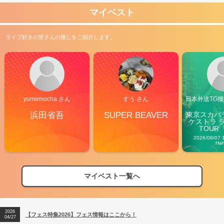
マイベスト
ライブ好きの皆さんの推しをご紹介します。
yumemocha さん
すう さん
日本外送TG搜@
浜田省吾
SUPER BEAVER
東京スカパ
ケストラ 
TOUR「V
Carn
2026/08/07 
Ha
マイベスト一覧へ
2026
【フェス特集2026】フェス情報はここから！
04/27
2026
【ライブ動員ランキング】2026年上半期編発表！
07/28
2026
【フェス特集2026】フェス情報はここから！
04/27