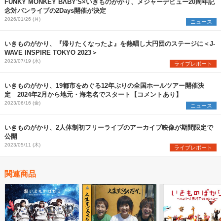
FUNKY MONKEY BΛBY'S×いきものがかり、メジャーデビュー20周年記
念対バンライブの2Days開催が決定
2026/01/26 (月)
ニュース
いきものがかり、『帰りたくなったよ』を熱唱し大円団のステージに＜J-
WAVE INSPIRE TOKYO 2023＞
2023/07/19 (水)
ライブレポート
いきものがかり、19都市をめぐる12年ぶりの全国ホールツアー開催決
定 2024年2月から地元・海老名でスタート【コメントあり】
2023/06/16 (金)
ニュース
いきものがかり、2人体制初フリーライブのアーカイブ映像が期間限定で
公開
2023/05/11 (木)
ライブレポート
関連商品