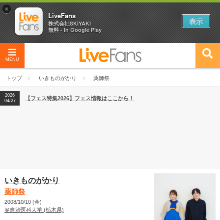
×
LiveFans
表示
株式会社SKIYAKI
無料 - In Google Play
MENU
2026
【フェス特集2026】フェス情報はここから！
04/27
トップ
いきものがかり
薬師祭
2026
【ライブ動員ランキング】2026年上半期編発表！
07/28
2026
【フェス特集2026】フェス情報はここから！
04/27
2026
【ライブ動員ランキング】2026年上半期編発表！
07/28
いきものがかり
薬師祭
2008/10/10 (金)
＠自治医科大学 (栃木県)