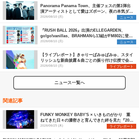
Panorama Panama Town、主催フェスの第1弾出
演アーティストとして愛はズボーン、夜の本気ダン
スらを発表 「plus∈you」のMVも公開に
2026/08/10 (月)
ニュース
『RUSH BALL 2026』出演のELLEGARDEN、
go!go!vanillas、BRAHMANら13組がFM802に登
場、他出演アーティストの“渾身の1曲”をセレクト
2026/08/10 (月)
ニュース
【ライブレポート】きゃりーぱみゅぱみゅ、スタイ
リッシュな新曲披露＆曲ごとの振り付け伝授で会場
を盛り上げまくる！＜LuckyFes’26＞
2026/08/10 (月)
ライブレポート
ニュース一覧へ
関連記事
FUNKY MONKEY BΛBY'S × いきものがかり 重
ねてきた日々の濃密さと育んできた絆を見た『20周
年対バンライブ』レポート
2026/06/25 (木)
ライブレポート