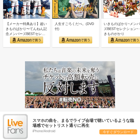
【メーカー特典あり】超い
人生すごろくだべ。(DVD
いきものばかり~メン
きものばかり〜てんねん記
付)
ズBESTセレクション~ -
念メンバーズBESTセレク
きものがかり
ション〜 (3CD)("…
スマホの曲を、まるでライブ会場で聴いているような臨
場感でセットリスト通りに再生
iPhone/Android
今すぐダウンロード