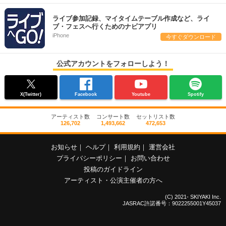
ライブ参加記録、マイタイムテーブル作成など、ライ
ブ・フェスへ行くためのナビアプリ
iPhone
今すぐダウンロード
公式アカウントをフォローしよう！
X(Twitter)
Facebook
Youtube
Spotify
アーティスト数
コンサート数
セットリスト数
126,702
1,493,662
472,653
お知らせ
｜
ヘルプ
｜
利用規約
｜
運営会社
プライバシーポリシー
｜
お問い合わせ
投稿のガイドライン
アーティスト・公演主催者の方へ
(C) 2021- SKIYAKI Inc.
JASRAC許諾番号：9022255001Y45037