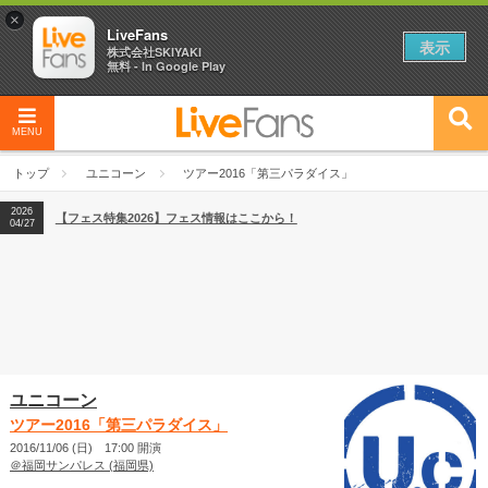
×
LiveFans
表示
株式会社SKIYAKI
無料 - In Google Play
MENU
2026
【フェス特集2026】フェス情報はここから！
04/27
トップ
ユニコーン
ツアー2016「第三パラダイス」
2026
【ライブ動員ランキング】2026年上半期編発表！
07/28
2026
【フェス特集2026】フェス情報はここから！
04/27
2026
【ライブ動員ランキング】2026年上半期編発表！
07/28
ユニコーン
ツアー2016「第三パラダイス」
2016/11/06 (日) 17:00 開演
＠福岡サンパレス (福岡県)