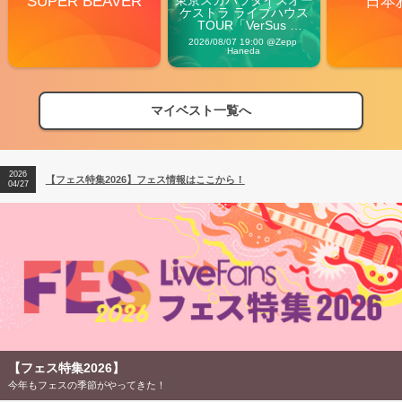
SUPER BEAVER
日本
ケストラ ライブハウス
TOUR「VerSus 
Carnival」
2026/08/07 19:00 @Zepp 
Haneda
マイベスト一覧へ
2026
【フェス特集2026】フェス情報はここから！
04/27
2026
【ライブ動員ランキング】2026年上半期編発表！
07/28
2026
【フェス特集2026】フェス情報はここから！
04/27
2026
【ライブ動員ランキング】2026年上半期編発表！
07/28
【フェス特集2026】
今年もフェスの季節がやってきた！