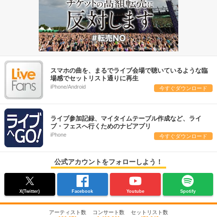
スマホの曲を、まるでライブ会場で聴いているような臨
場感でセットリスト通りに再生
iPhone/Android
今すぐダウンロード
ライブ参加記録、マイタイムテーブル作成など、ライ
ブ・フェスへ行くためのナビアプリ
iPhone
今すぐダウンロード
公式アカウントをフォローしよう！
X(Twitter)
Facebook
Youtube
Spotify
アーティスト数
コンサート数
セットリスト数