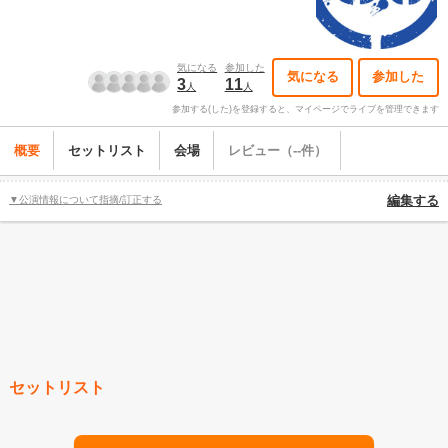
気になる
参加した
気になる
参加した
3
11
人
人
参加する(した)を登録すると、マイページでライブを管理できます
概要
セットリスト
会場
レビュー（--件）
▼公演情報について指摘/訂正する
編集する
セットリスト