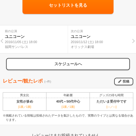
セットリストを見る
前の公演
次の公演
ユニコーン
ユニコーン
2016/11/05 (土) 18:00
2016/11/12 (土) 18:00
福岡サンパレス
オリックス劇場
スケジュールへ
レビュー/観たレポ
投稿
(--件)
男女比
年齢層
グッズの待ち時間
女性が多め
40代～50代中心
ただいま受付中です
[1票／1票]
[1票／1票]
[---／---]
※掲載されている情報は投稿されたデータを集計したもので、実際のライブとは異なる場合があ
ります。
レビューはまだ投稿されていません。