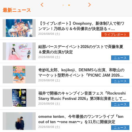
最新ニュース
【ライブレポート】Onephony、新体制7人で初ワ
ンマン！乃咲みり＆今田優衣が決意語る＜
Onephony新体制1st Oneman Live はじまりの夏
2026/08/08 (土)
ライブレポート
＞
結那バースデーイベント2026のゲストで斉藤朱夏
＆愛美の出演が決定
2026/08/08 (土)
ニュース
奇妙礼太郎、kojikoji、DENIMSら出演、和歌山の
マーケット型野外イベント『PICNIC JAM 2026』
早割チケット発売開始
2026/08/08 (土)
ニュース
福井で開催のキャンプイン音楽フェス『Rockroshi
Starry Music Festival 2026』第3弾出演者として
SCOOBIE DO、かりゆし58、Reiを発表
2026/08/08 (土)
ニュース
omeme tenten、今年最後のワンマンライブ『ten
out of ten 〜one man〜』を11月に開催決定
2026/08/08 (土)
ニュース