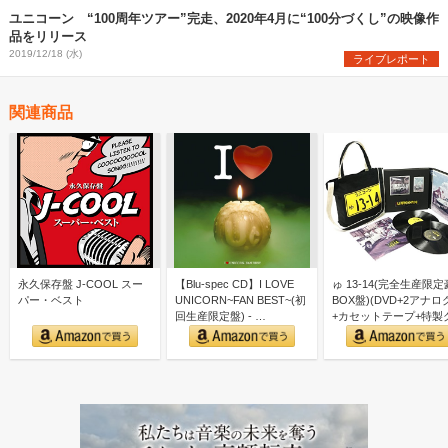
ユニコーン “100周年ツアー”完走、2020年4月に“100分づくし”の映像作
品をリリース
2019/12/18 (水)
ライブレポート
関連商品
永久保存盤 J-COOL スー
【Blu-spec CD】I LOVE
ゅ 13-14(完全生産限
パー・ベスト
UNICORN~FAN BEST~(初
BOX盤)(DVD+2アナロ
回生産限定盤) - …
+カセットテープ+特製
ズ付)