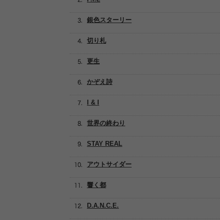
銀色スターリー
切り札
更生
かぞえ詩
I & I
世界の終わり
STAY REAL
アウトサイダー
響く都
D.A.N.C.E.