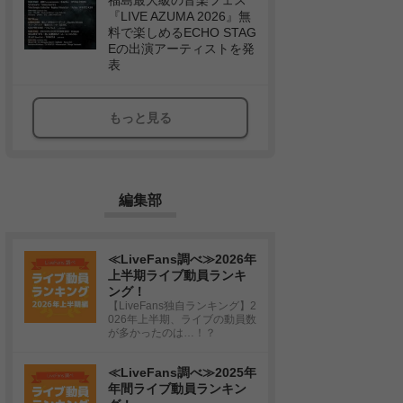
福島最大級の音楽フェス
『LIVE AZUMA 2026』無
料で楽しめるECHO STAG
Eの出演アーティストを発
表
もっと見る
編集部
≪LiveFans調べ≫2026年
上半期ライブ動員ランキ
ング！
【LiveFans独自ランキング】2
026年上半期、ライブの動員数
が多かったのは…！？
≪LiveFans調べ≫2025年
年間ライブ動員ランキン