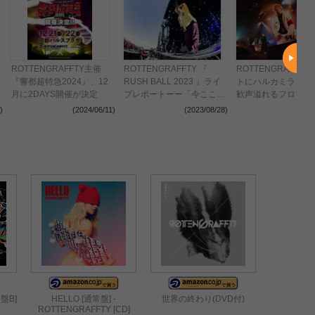
初
ROTTENGRAFFTY主催
ROTTENGRAFFTY 『
ROTTENGRAFFT
『響都超特急2024』、12
RUSH BALL 2023 』ライ
トにハルカミライを
月に2DAYS開催が決定
ブレポートーー「今ここに
歓声溢れるフロアに
立っていることが全て」屈
余韻を残しツアーフ
)
(2024/06/11)
(2023/08/28)
(2023
強な演者と巨大な観客で築
ルを完走！
き上げたヘヴィネス
盤B]
HELLO [通常盤] -
世界の終わり(DVD付)
ROTTENGRAFFTY [CD]