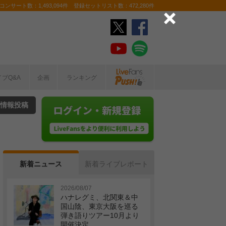
ンサート数：1,493,094件 登録セットリスト数：472,280件
イブQ&A
企画
ランキング
情報投稿
新着ニュース
新着ライブレポート
2026/08/07
ハナレグミ、北関東＆中
国山陰、東京大阪を巡る
弾き語りツアー10月より
開催決定