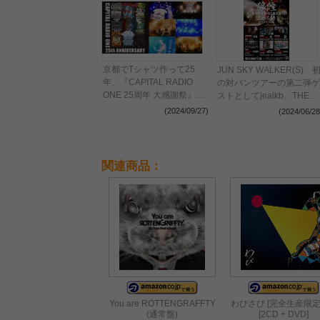
京都でTシャツ作って25
JUN SKY WALKER(S) 
年、『CAPITAL RADIO
の対バンツアーの第二弾ゲ
ONE 25周年 大感謝祭』
ストとしてjealkb、THE
10-FEET、
BAWDIES、四星球の出演
(2024/09/27)
(2024/06/28
ROTTENGRAFFTY、四星
を発表
球が集結した初日をレポー
ト
関連商品：
You are ROTTENGRAFFTY
わびさび [完全生産限定
(通常盤)
[2CD + DVD]