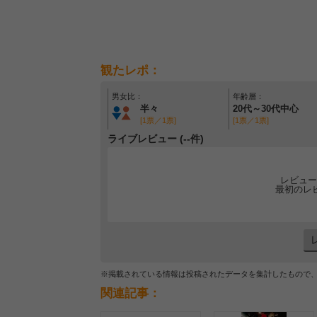
観たレポ：
男女比：
年齢層：
半々
20代～30代中心
[1票／1票]
[1票／1票]
ライブレビュー (--件)
レビュー
最初のレ
※掲載されている情報は投稿されたデータを集計したもので
関連記事：