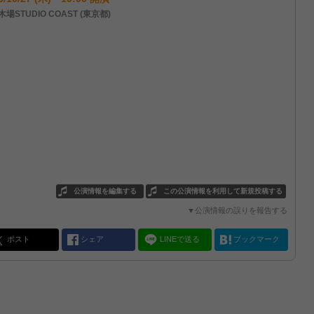
場STUDIO COAST (東京都)
公演情報を編集する
この公演情報を利用して新規投稿する
▼公演情報の誤りを報告する
ポスト
シェア
LINEで送る
ブックマーク