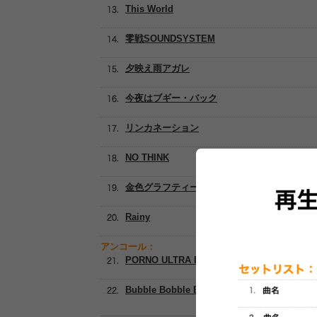
This World
零戦SOUNDSYSTEM
夕映え雨アガレ
今夜はブギー・バック
リンカネーション
NO THINK
金色グラフティー
Rainy
アンコール：
PORNO ULTRA EXPRESS
Bubble Bobble Bowl