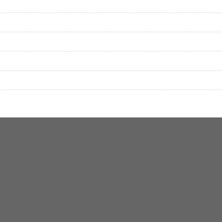
性は保証されませんので、あらかじめご了承ください。
絡をお願い致します。
する歌詞サイト「
歌ネット
」へ移動します。
▼セットリストの誤りを報告する
をプレイリストにして保存する