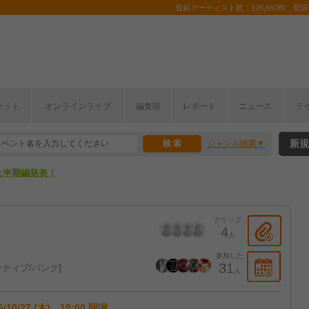
登録アーティスト数：126,660件 登録コ
ここから！
ケット
オンラインライブ
編集部
レポート
ニュース
ラ
上半期編発表！
新規
ジャンル検索
ここから！
上半期編発表！
クリップ
4
人
参加した
31
ティブ/パンク
人
6/10/27 (木) 19:00 開演