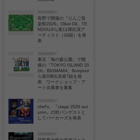
2026/08/07
長野で開催の『りんご音
楽祭2026』Olive Oil、TE
NDOUJIら第11弾出演ア
ーティスト（16組）を発
表
2026/08/07
東京「海の森公園」で開
催の『TOKYO ISLAND 20
26』BIGMAMA、flumpool
ら第3弾出演者7組を発
表 ワークショップ・ア
ート出展者を募集
2026/08/07
chef’s、『utage 2026 aut
umn』の対バンゲストと
してパーカーズを発表
2026/08/07