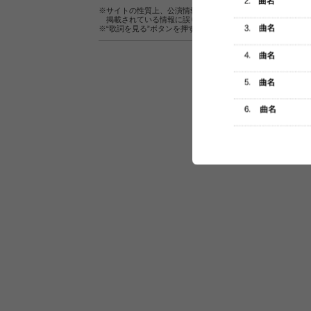
※サイトの性質上、公演情報およびセットリスト情報の正確
掲載されている情報に誤りがある場合は、
こちら
よりご連
※“歌詞を見る”ボタンを押すと、株式会社ページワンが運営
セットリスト