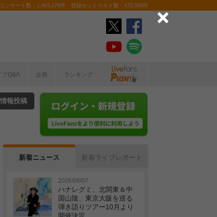
ンサート数：1,493,178件 登録セットリスト数：472,330件
イブQ&A
企画
ランキング
情報投稿
新着ニュース
新着ライブレポート
2026/08/07
ハナレグミ、北関東＆中
国山陰、東京大阪を巡る
弾き語りツアー10月より
開催決定