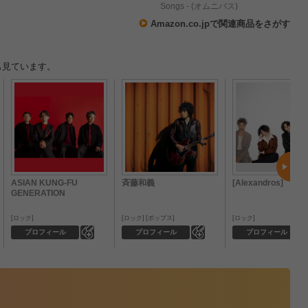
）
Songs - (オムニバス)
Amazon.co.jpで関連商品をさがす
も見ています。
ASIAN KUNG-FU
斉藤和義
[Alexandros]
GENERATION
ロック
ロック
ポップス
ロック
0
0
プロフィール
プロフィール
プロフィール