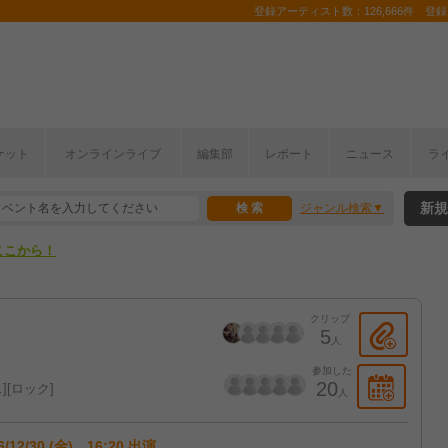
登録アーティスト数：126,666件 登録コ
ケット
オンラインライブ
編集部
レポート
ニュース
ラ
ここから！
新規
ジャンル検索
上半期編発表！
ここから！
上半期編発表！
クリップ
5
人
参加した
20
ス
ロック
人
6/12/30 (金) 16:20 出演