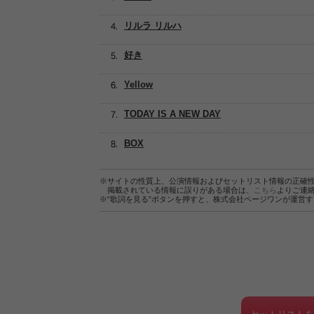
リルラ リルハ
好き
Yellow
TODAY IS A NEW DAY
BOX
※サイトの性質上、公演情報およびセットリスト情報の正確
掲載されている情報に誤りがある場合は、
こちら
よりご連
※“歌詞を見る”ボタンを押すと、株式会社ページワンが運営