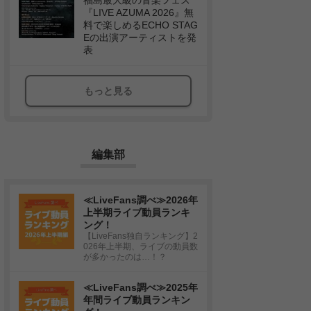
福島最大級の音楽フェス
『LIVE AZUMA 2026』無
料で楽しめるECHO STAG
Eの出演アーティストを発
表
もっと見る
編集部
≪LiveFans調べ≫2026年
上半期ライブ動員ランキ
ング！
【LiveFans独自ランキング】2
026年上半期、ライブの動員数
が多かったのは…！？
≪LiveFans調べ≫2025年
年間ライブ動員ランキン