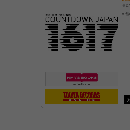
＠GA
» 