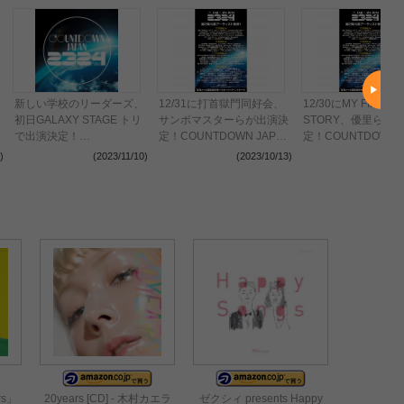
新しい学校のリーダーズ、
12/31に打首獄門同好会、
12/30にMY FIRST
初日GALAXY STAGE トリ
サンボマスターらが出演決
STORY、優里らが
で出演決定！
定！COUNTDOWN JAPAN
定！COUNTDOWN J
〈COUNTDOWN JAPAN
23/24・第2弾発表。
23/24・第2弾発表。
)
(2023/11/10)
(2023/10/13)
(2023
23/24〉
rs」
20years [CD] - 木村カエラ
ゼクシィ presents Happy