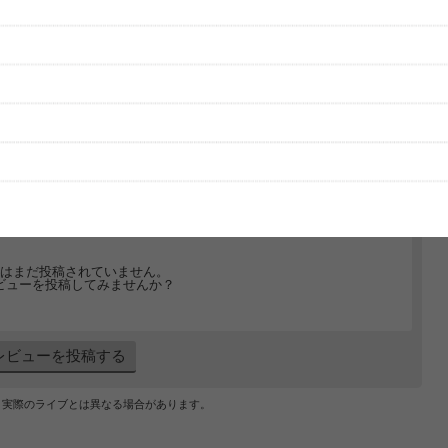
グッズの待ち時間：
観たレポを投稿する
ただいま受付中です
[---／---]
はまだ投稿されていません。
ビューを投稿してみませんか？
レビューを投稿する
、実際のライブとは異なる場合があります。