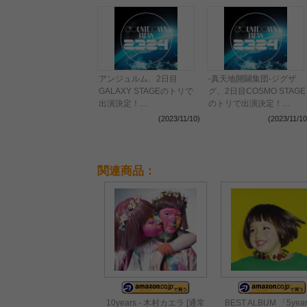
アンジュルム、2日目
-真天地開闢集団-ジグザ
GALAXY STAGEのトリで
グ、2日目COSMO STAGE
出演決定！
のトリで出演決定！
〈COUNTDOWN JAPAN
〈COUNTDOWN JAPAN
(2023/11/10)
(2023/11/10
23/24〉
23/24〉
関連商品：
10years - 木村カエラ [通常
BEST ALBUM 「5yea