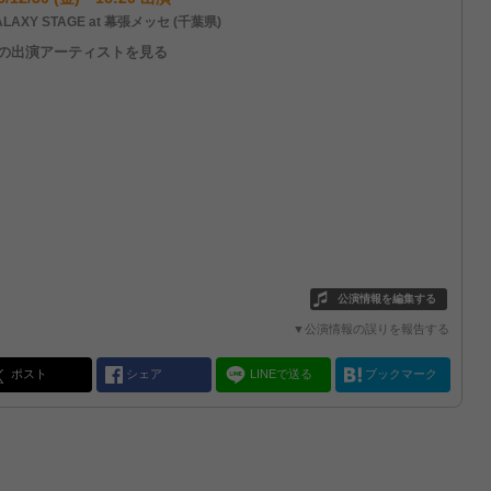
LAXY STAGE at 幕張メッセ (千葉県)
他の出演アーティストを見る
公演情報を編集する
▼公演情報の誤りを報告する
ポスト
シェア
LINEで送る
ブックマーク