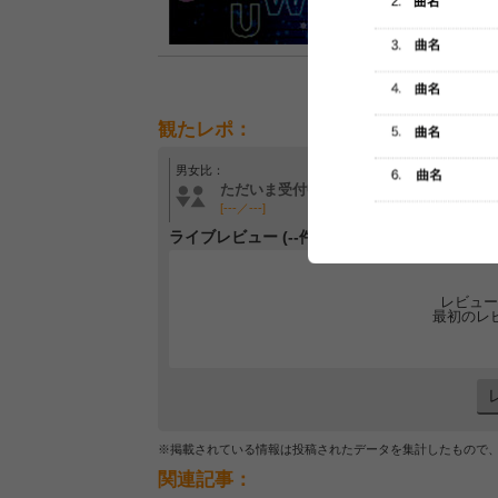
観たレポ：
男女比：
年齢層：
ただいま受付中です
ただいま受付中です
[---／---]
[---／---]
ライブレビュー (--件)
レビュー
最初のレ
※掲載されている情報は投稿されたデータを集計したもので
関連記事：