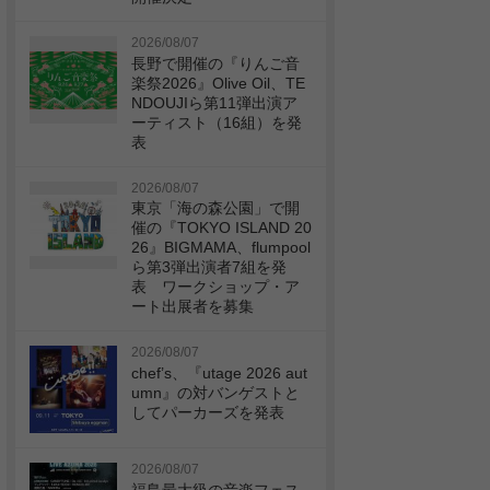
2026/08/07
長野で開催の『りんご音
楽祭2026』Olive Oil、TE
NDOUJIら第11弾出演ア
ーティスト（16組）を発
表
2026/08/07
東京「海の森公園」で開
催の『TOKYO ISLAND 20
26』BIGMAMA、flumpool
ら第3弾出演者7組を発
表 ワークショップ・ア
ート出展者を募集
2026/08/07
chef’s、『utage 2026 aut
umn』の対バンゲストと
してパーカーズを発表
2026/08/07