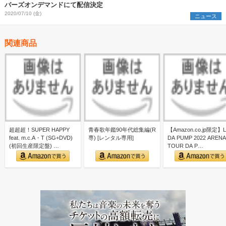
バーズオンデマンドにて配信決定
2020/07/10 (金)
ニュース
関連商品
超超超！SUPER HAPPY
青春歌年鑑90年代総集編(R
【Amazon.co.jp限定】L
feat. m.c.A・T (SG+DVD)
専) [レンタル専用]
DA PUMP 2022 ARENA
(初回生産限定盤) …
TOUR DA P…