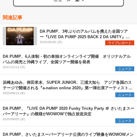
関連記事
DA PUMP、3年ぶりのアルバムを携えた全国ツア
ー『LIVE DA PUMP 2025 BACK 2 DA UNITY』が
開幕
2025/06/30 (月)
ライブレポート
DA PUMP、6人体制・初の単独オンラインライブ開催 オリジナルアル
バムの発売と沖縄ライブ、全国ツアー開催を発表
2021/12/13 (月)
ニュース
浜崎あゆみ、倖田來未、SUPER JUNIOR、三浦大知ら アジア各国のス
テージで開催される『a-nation online 2020』第一弾出演アーティストを
発表
2020/08/13 (木)
ニュース
DA PUMP、『LIVE DA PUMP 2020 Funky Tricky Party ＠ さいたまスー
パーアリーナ』の模様がWOWOWで独占放送決定
2020/08/05 (水)
ニュース
DA PUMP、さいたまスーパーアリーナ公演のライブ映像をWOWOWメン