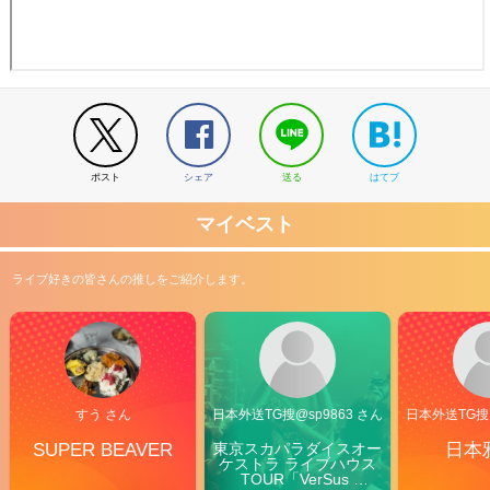
ポスト
シェア
送る
はてブ
マイベスト
ライブ好きの皆さんの推しをご紹介します。
すう さん
日本外送TG搜@sp9863 さん
日本外送TG搜@
SUPER BEAVER
東京スカパラダイスオー
日本
ケストラ ライブハウス
TOUR「VerSus 