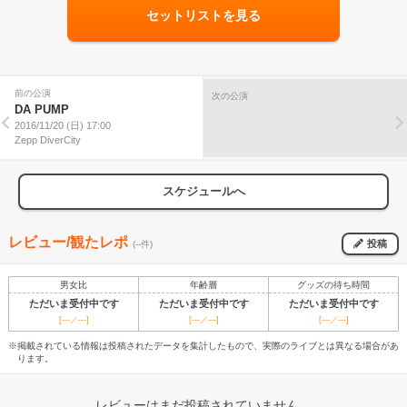
セットリストを見る
前の公演
次の公演
DA PUMP
2016/11/20 (日) 17:00
Zepp DiverCity
スケジュールへ
レビュー/観たレポ
投稿
(--件)
男女比
年齢層
グッズの待ち時間
ただいま受付中です
ただいま受付中です
ただいま受付中です
[---／---]
[---／---]
[---／---]
※掲載されている情報は投稿されたデータを集計したもので、実際のライブとは異なる場合があ
ります。
レビューはまだ投稿されていません。