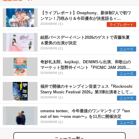
【ライブレポート】Onephony、新体制7人で初ワ
ンマン！乃咲みり＆今田優衣が決意語る＜
Onephony新体制1st Oneman Live はじまりの夏
2026/08/08 (土)
ライブレポート
＞
結那バースデーイベント2026のゲストで斉藤朱夏
＆愛美の出演が決定
2026/08/08 (土)
ニュース
奇妙礼太郎、kojikoji、DENIMSら出演、和歌山の
マーケット型野外イベント『PICNIC JAM 2026』
早割チケット発売開始
2026/08/08 (土)
ニュース
福井で開催のキャンプイン音楽フェス『Rockroshi
Starry Music Festival 2026』第3弾出演者として
SCOOBIE DO、かりゆし58、Reiを発表
2026/08/08 (土)
ニュース
omeme tenten、今年最後のワンマンライブ『ten
out of ten 〜one man〜』を11月に開催決定
2026/08/08 (土)
ニュース
ニュース一覧へ