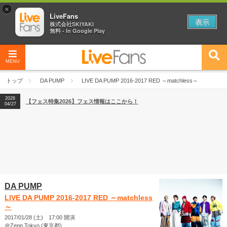
×
LiveFans
表示
株式会社SKIYAKI
無料 - In Google Play
MENU
2026
【フェス特集2026】フェス情報はここから！
04/27
トップ
DA PUMP
LIVE DA PUMP 2016-2017 RED ～matchless～
2026
【ライブ動員ランキング】2026年上半期編発表！
07/28
2026
【フェス特集2026】フェス情報はここから！
04/27
2026
【ライブ動員ランキング】2026年上半期編発表！
07/28
DA PUMP
LIVE DA PUMP 2016-2017 RED ～matchless
～
2017/01/28 (土) 17:00 開演
＠Zepp Tokyo (東京都)