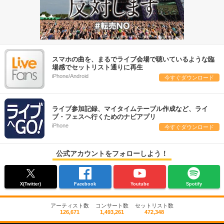
スマホの曲を、まるでライブ会場で聴いているような臨
場感でセットリスト通りに再生
iPhone/Android
今すぐダウンロード
ライブ参加記録、マイタイムテーブル作成など、ライ
ブ・フェスへ行くためのナビアプリ
iPhone
今すぐダウンロード
公式アカウントをフォローしよう！
X(Twitter)
Facebook
Youtube
Spotify
アーティスト数
コンサート数
セットリスト数
126,671
1,493,261
472,348