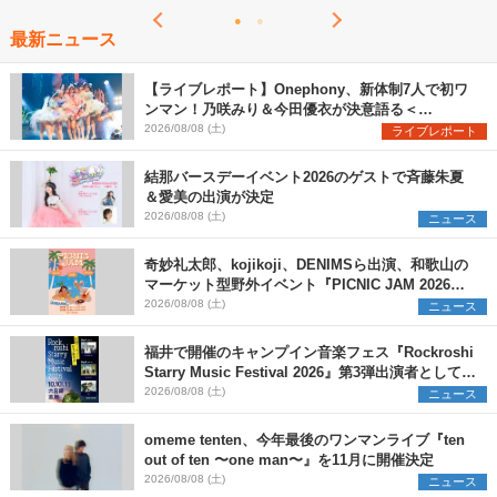
最新ニュース
【ライブレポート】Onephony、新体制7人で初ワ
ンマン！乃咲みり＆今田優衣が決意語る＜
Onephony新体制1st Oneman Live はじまりの夏
2026/08/08 (土)
ライブレポート
＞
結那バースデーイベント2026のゲストで斉藤朱夏
＆愛美の出演が決定
2026/08/08 (土)
ニュース
奇妙礼太郎、kojikoji、DENIMSら出演、和歌山の
マーケット型野外イベント『PICNIC JAM 2026』
早割チケット発売開始
2026/08/08 (土)
ニュース
福井で開催のキャンプイン音楽フェス『Rockroshi
Starry Music Festival 2026』第3弾出演者として
SCOOBIE DO、かりゆし58、Reiを発表
2026/08/08 (土)
ニュース
omeme tenten、今年最後のワンマンライブ『ten
out of ten 〜one man〜』を11月に開催決定
2026/08/08 (土)
ニュース