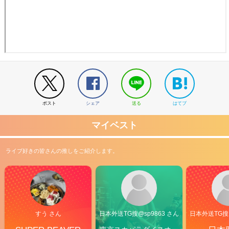
ポスト
シェア
送る
はてブ
マイベスト
ライブ好きの皆さんの推しをご紹介します。
すう さん
日本外送TG搜@sp9863 さん
日本外送TG搜@