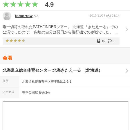
4.9
tomorrow
2017/11/07 (火) 03:14
さん
唯一切符の取れたPATHFINDERツアー。 北海道『きたえーる』での
公演でしたので、 内地の自分は羽田から飛行機での参戦でした。 会
場スタッフの入場開始前の誘導には今まで経験した事の無いユルさを
15
0
感じて多少混乱する場面もありましたが、それも北海道らしさを感じ
て、今思い返すとそれも良い思い出となっています。 ライブはただ
ただサイコーのひとことでした！ それは自分達が割り振られたＡ３
会場
ブロックのせいも有りますが、花道(正しい表現かどうか分かりませ
んが？)の様な物が有り、藤くん、チャマ、ヒロくんが表情までもハ
ッキリ分かるくらい間近に見られて、自分は男ですがキュンキュンし
北海道立総合体育センター 北海きたえーる （北海道）
てしまいました(笑) 〝島〟も振り返りすぐの距離で『You were
here』ではチャマが階段に座って弾いてる姿を間近で見られて、感激
住所
北海道札幌市豊平区豊平5条11-1-1
しました！ WILLPOLISツアーから、BUMPライブに参加しだした自
分にとってはは、『メロディーフラッグ』『分別奮闘記』を初めて生
アクセス
豊平公園駅 徒歩3分
で聴けたのが何より感動しました。 外に出ると土砂降りの雨で宿泊
ホテルまでの約１kmほどの距離で、足元はズブ濡れでしたが気分が
高揚しっぱなしでしたので、パートナーとハシャぎながら楽しく歩い
て帰りました！ あの日、あの場所にいられた事。 忘れられない想い
出になりました。 あの日、あの場所にいたみんな、 本当にありがと
う。