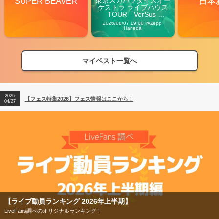
SUPER BEAVER
東京スカパラダイスオー
日本
ケストラ ライブハウス
TOUR「VerSus 
Carnival」
2026/08/07 19:00 @Zepp 
Haneda
マイベスト一覧へ
2026
【フェス特集2026】フェス情報はここから！
04/27
2026
【ライブ動員ランキング】2026年上半期編発表！
07/28
2026
【フェス特集2026】フェス情報はここから！
04/27
2026
【ライブ動員ランキング】2026年上半期編発表！
07/28
【フェス特集2026】
今年もフェスの季節がやってきた！