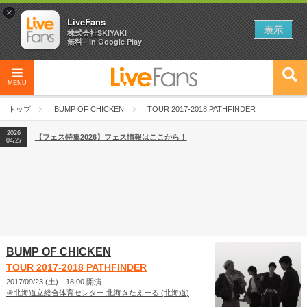
×
LiveFans
表示
株式会社SKIYAKI
無料 - In Google Play
MENU
2026
【フェス特集2026】フェス情報はここから！
04/27
トップ
BUMP OF CHICKEN
TOUR 2017-2018 PATHFINDER
2026
【ライブ動員ランキング】2026年上半期編発表！
07/28
2026
【フェス特集2026】フェス情報はここから！
04/27
2026
【ライブ動員ランキング】2026年上半期編発表！
07/28
BUMP OF CHICKEN
TOUR 2017-2018 PATHFINDER
2017/09/23 (土) 18:00 開演
＠北海道立総合体育センター 北海きたえーる (北海道)