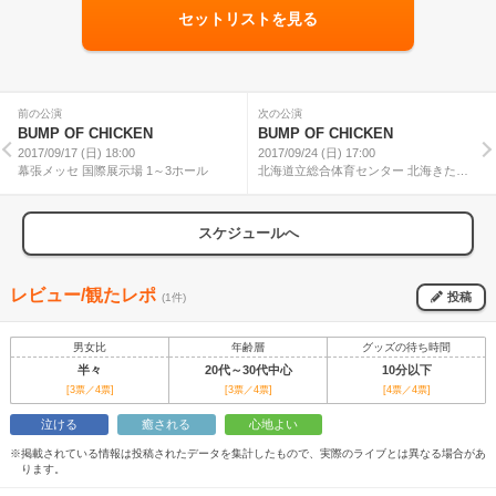
セットリストを見る
前の公演
次の公演
BUMP OF CHICKEN
BUMP OF CHICKEN
2017/09/17 (日) 18:00
2017/09/24 (日) 17:00
幕張メッセ 国際展示場 1～3ホール
北海道立総合体育センター 北海きたえ
ーる
スケジュールへ
レビュー/観たレポ
投稿
(1件)
男女比
年齢層
グッズの待ち時間
半々
20代～30代中心
10分以下
[3票／4票]
[3票／4票]
[4票／4票]
泣ける
癒される
心地よい
※掲載されている情報は投稿されたデータを集計したもので、実際のライブとは異なる場合があ
ります。