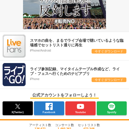
スマホの曲を、まるでライブ会場で聴いているような臨
場感でセットリスト通りに再生
iPhone/Android
今すぐダウンロード
ライブ参加記録、マイタイムテーブル作成など、ライ
ブ・フェスへ行くためのナビアプリ
iPhone
今すぐダウンロード
公式アカウントをフォローしよう！
X(Twitter)
Facebook
Youtube
Spotify
アーティスト数
コンサート数
セットリスト数
126,671
1,493,261
472,348