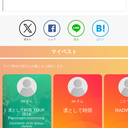
ポスト
シェア
送る
はてブ
マイベスト
ライブ好きの皆さんの推しをご紹介します。
pe さん
pe さん
ごと
凛として時雨 TOUR 
凛として時雨
RAD
2024 
Pierrrrrrrrrrrrrrrrrrrre 
Vibes
2024/08/09 19:00 @Zepp 
Haneda