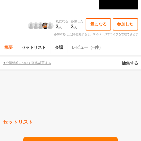
気になる
参加した
気になる
参加した
3
3
人
人
参加する(した)を登録すると、マイページでライブを管理できます
概要
セットリスト
会場
レビュー（--件）
▼公演情報について指摘/訂正する
編集する
セットリスト