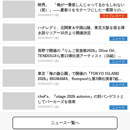
映秀。 「俺が一番楽しんじゃってるかもしれない
（笑）」――夏祭りをモチーフにした一夜限りのス
ペシャルライブ『色祭』レポート
2026/08/07 (金)
ライブレポート
ハナレグミ、北関東＆中国山陰、東京大阪を巡る弾
き語りツアー10月より開催決定
2026/08/07 (金)
ニュース
長野で開催の『りんご音楽祭2026』Olive Oil、
TENDOUJIら第11弾出演アーティスト（16組）を
発表
2026/08/07 (金)
ニュース
東京「海の森公園」で開催の『TOKYO ISLAND
2026』BIGMAMA、flumpoolら第3弾出演者7組を
発表 ワークショップ・アート出展者を募集
2026/08/07 (金)
ニュース
chef’s、『utage 2026 autumn』の対バンゲストと
してパーカーズを発表
2026/08/07 (金)
ニュース
ニュース一覧へ