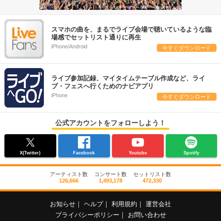
スマホの曲を、まるでライブ会場で聴いているような臨
場感でセットリスト通りに再生
iPhone/Android
今すぐダウンロード
ライブ参加記録、マイタイムテーブル作成など、ライ
ブ・フェスへ行くためのナビアプリ
iPhone
今すぐダウンロード
公式アカウントをフォローしよう！
X(Twitter)
Facebook
Youtube
Spotify
アーティスト数
コンサート数
セットリスト数
126,666
1,493,178
472,330
お知らせ
｜
ヘルプ
｜
利用規約
｜
運営会社
プライバシーポリシー
｜
お問い合わせ