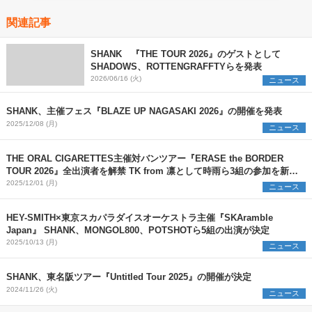
関連記事
SHANK 『THE TOUR 2026』のゲストとして
SHADOWS、ROTTENGRAFFTYらを発表
2026/06/16 (火)
ニュース
SHANK、主催フェス『BLAZE UP NAGASAKI 2026』の開催を発表
2025/12/08 (月)
ニュース
THE ORAL CIGARETTES主催対バンツアー『ERASE the BORDER
TOUR 2026』全出演者を解禁 TK from 凛として時雨ら3組の参加を新た
に発表
2025/12/01 (月)
ニュース
HEY-SMITH×東京スカパラダイスオーケストラ主催『SKAramble
Japan』 SHANK、MONGOL800、POTSHOTら5組の出演が決定
2025/10/13 (月)
ニュース
SHANK、東名阪ツアー『Untitled Tour 2025』の開催が決定
2024/11/26 (火)
ニュース