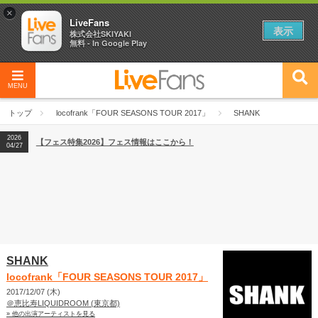
×
LiveFans
表示
株式会社SKIYAKI
無料 - In Google Play
MENU
2026
【フェス特集2026】フェス情報はここから！
04/27
トップ
locofrank「FOUR SEASONS TOUR 2017」
SHANK
2026
【ライブ動員ランキング】2026年上半期編発表！
07/28
2026
【フェス特集2026】フェス情報はここから！
04/27
2026
【ライブ動員ランキング】2026年上半期編発表！
07/28
SHANK
locofrank「FOUR SEASONS TOUR 2017」
2017/12/07 (木)
＠恵比寿LIQUIDROOM (東京都)
» 他の出演アーティストを見る