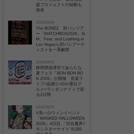
援プロジェクトの始動も
発表
2026/08/06
The BONEZ 対バンツア
ー『MATCHBOX2026』Si
M、Fear, and Loathing in
Las Vegasら対バンアーテ
ィストを一斉解禁
2026/08/05
静岡県焼津市であらたな
夏フェス『BON BON BO
N 2026』が開催 音楽ラ
イブ×盆踊り×DJ×屋台グ
ルメ×ランタンナイトで彩
る2日間
2026/08/05
V系ハロウィンイベント
『MASKED HALLOWEEN
2026』4日目、“渋谷魔界†
モンスターナイト”出演6