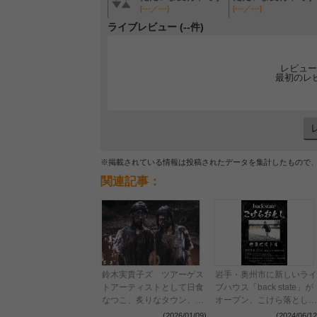
[---／---]
[---／---]
ライブレビュー (--件)
レビュー
最初のレ
※掲載されている情報は投稿されたデータを集計したもので
関連記事：
鈴木実貴子ズ ツアーゲス
岩手・奥州市に新しいライ
トアーティストとして日食
ブハウス「back state」が
なつこ、炙りなタウン、
オープン、こけら落とし公
toddleを発表 「かかって
演に竹原ピストル
(2026/01/09)
(2024/06/12