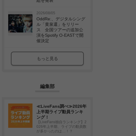
組を発表
2026/08/05
OddRe:、デジタルシング
ル「黄泉還」をリリー
ス 全国ツアーの追加公
演をSpotify O-EASTで開
催決定
もっと見る
編集部
≪LiveFans調べ≫2026年
上半期ライブ動員ランキ
ング！
【LiveFans独自ランキング】2
026年上半期、ライブの動員数
が多かったのは…！？