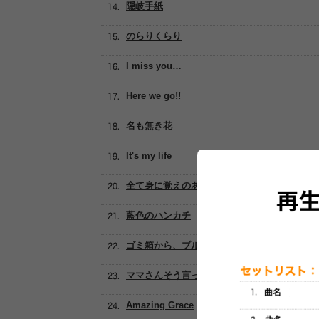
隠岐手紙
のらりくらり
I miss you…
Here we go!!
名も無き花
It's my life
全て身に覚えのある痛みだろう?
藍色のハンカチ
ゴミ箱から、ブルース
ママさんそう言った ～Hokkaido days～
Amazing Grace