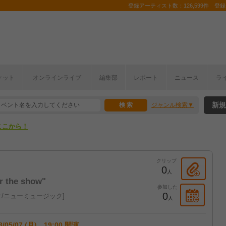
登録アーティスト数：126,599件 登録コ
ケット
オンラインライブ
編集部
レポート
ニュース
ラ
ここから！
新規
ジャンル検索
上半期編発表！
ここから！
上半期編発表！
クリップ
0
人
he show"
参加した
0
/ニューミュージック
人
8/05/07 (月) 19:00 開演