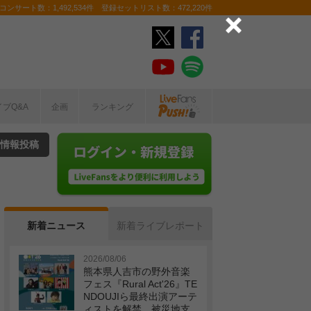
ンサート数：1,492,534件 登録セットリスト数：472,220件
イブQ&A
企画
ランキング
情報投稿
新着ニュース
新着ライブレポート
2026/08/06
熊本県人吉市の野外音楽
フェス『Rural Act'26』TE
NDOUJIら最終出演アーテ
ィストを解禁 被災地支