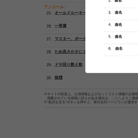
アンコール：
オールドルーキー
一等賞
マスター、ポーグスかけてくれ
ため息さかさにくわえて風来坊
ドサ回り数え歌
狼煙
※サイトの性質上、公演情報およびセットリスト情報の正確
掲載されている情報に誤りがある場合は、
こちら
よりご連
※“歌詞を見る”ボタンを押すと、株式会社ページワンが運営