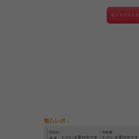
セットリスト
観たレポ：
男女比：
年齢層：
ただいま受付中です
ただいま受付中です