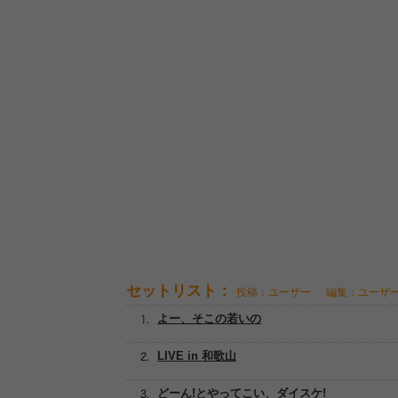
セットリスト：
投稿：ユーザー
編集：ユーザ
よー、そこの若いの
LIVE in 和歌山
どーん!とやってこい、ダイスケ!