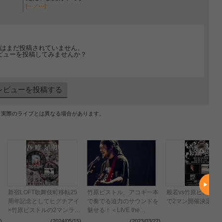
[---／---]
はまだ投稿されていません。
ビューを投稿してみませんか？
レビューを投稿する
、実際のライブとは異なる場合があります。
新宿LOFT歌舞伎町移転25
竹原ピストル、アコギ一本
般若vs竹原ピストル
周年記念としてヒグチアイ
で奏でる迫力のサウンドを
で2マン開催決定
×竹原ピストルの2マンライ
魅せる！＜LIVE the
ブ決定
SPEEDSTAR＞
)
(2024/05/15)
(2023/03/22)
(2022