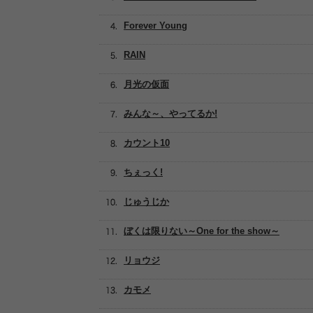
Forever Young
RAIN
月光の仮面
みんな～、やってるか!
カウント10
ちぇっく!
じゅうじか
ぼくは限りない～One for the show～
リョウジ
カモメ