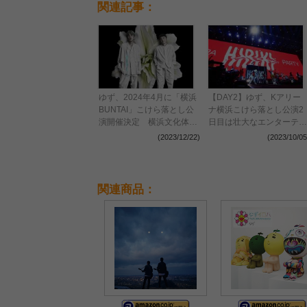
関連記事：
ゆず、2024年4月に「横浜
【DAY2】ゆず、Kアリー
BUNTAI」こけら落とし公
ナ横浜こけら落とし公演2
演開催決定 横浜文化体育
日目は壮大なエンターテイ
館の幕を閉じたオンライン
ンメントで会場を震わせる
(2023/12/22)
(2023/10/05
ツアーのコンセプトを再構
築
関連商品：