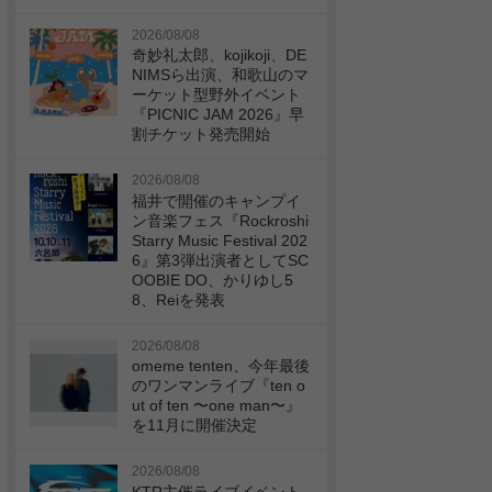
2026/08/08
奇妙礼太郎、kojikoji、DE
NIMSら出演、和歌山のマ
ーケット型野外イベント
『PICNIC JAM 2026』早
割チケット発売開始
2026/08/08
福井で開催のキャンプイ
ン音楽フェス『Rockroshi
Starry Music Festival 202
6』第3弾出演者としてSC
OOBIE DO、かりゆし5
8、Reiを発表
2026/08/08
omeme tenten、今年最後
のワンマンライブ『ten o
ut of ten 〜one man〜』
を11月に開催決定
2026/08/08