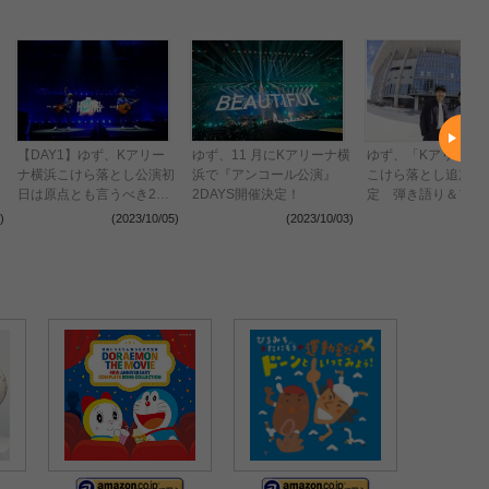
【DAY1】ゆず、Kアリー
ゆず、11 月にKアリーナ横
ゆず、「Kアリーナ
ナ横浜こけら落とし公演初
浜で『アンコール公演』
こけら落とし追加公
日は原点とも言うべき2人
2DAYS開催決定！
定 弾き語り＆フル
きりのステージで2万人を
で届ける“特別公演”D
)
(2023/10/05)
(2023/10/03)
(2023
沸かす
を10月に開催