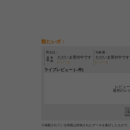
観たレポ：
男女比：
年齢層：
ただいま受付中です
ただいま受付中です
[---／---]
[---／---]
ライブレビュー (--件)
レビュー
最初のレ
※掲載されている情報は投稿されたデータを集計したもので