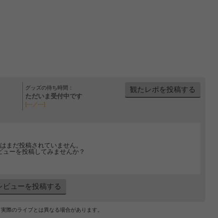
グッズの待ち時間：
観たレポを投稿する
ただいま受付中です
[---／---]
はまだ投稿されていません。
ビューを投稿してみませんか？
レビューを投稿する
、実際のライブとは異なる場合があります。