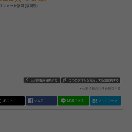
リンメッセ福岡 (福岡県)
公演情報を編集する
この公演情報を利用して新規投稿する
▼公演情報の誤りを報告する
ポスト
シェア
LINEで送る
ブックマーク