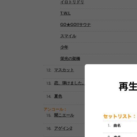
イロトリドリ
T.W.L
GO★GO!!サウナ
スマイル
少年
栄光の架橋
マスカット
恋、弾けました。
夏色
アンコール：
聞こエール
アゲイン2