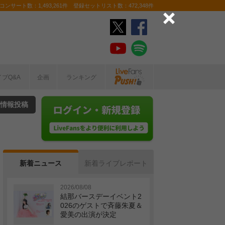
ンサート数：1,493,261件 登録セットリスト数：472,348件
イブQ&A
企画
ランキング
情報投稿
新着ニュース
新着ライブレポート
2026/08/08
結那バースデーイベント2
026のゲストで斉藤朱夏＆
愛美の出演が決定