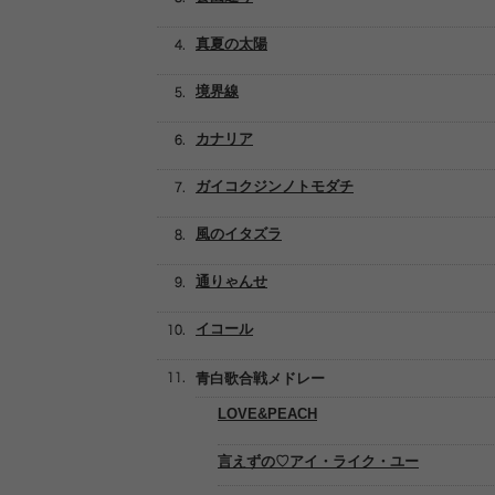
真夏の太陽
境界線
カナリア
ガイコクジンノトモダチ
風のイタズラ
通りゃんせ
イコール
青白歌合戦メドレー
LOVE&PEACH
言えずの♡アイ・ライク・ユー