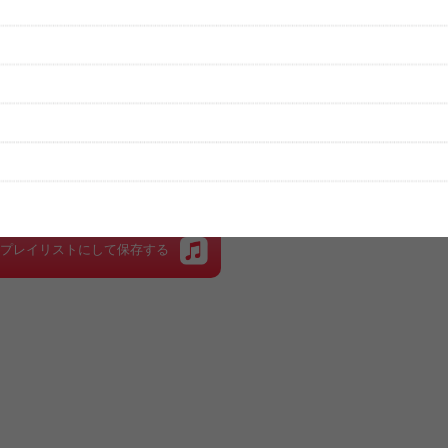
性は保証されませんので、あらかじめご了承ください。
絡をお願い致します。
する歌詞サイト「
歌ネット
」へ移動します。
▼セットリストの誤りを報告する
をプレイリストにして保存する