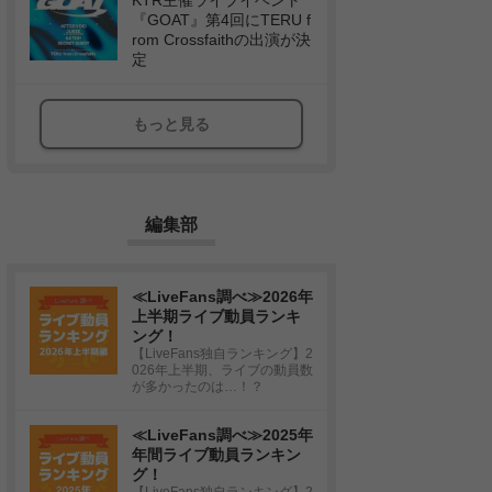
KTR主催ライブイベント
『GOAT』第4回にTERU f
rom Crossfaithの出演が決
定
もっと見る
編集部
≪LiveFans調べ≫2026年
上半期ライブ動員ランキ
ング！
【LiveFans独自ランキング】2
026年上半期、ライブの動員数
が多かったのは…！？
≪LiveFans調べ≫2025年
年間ライブ動員ランキン
グ！
【LiveFans独自ランキング】2