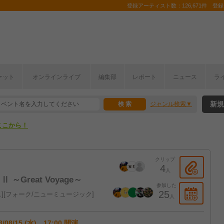
登録アーティスト数：126,671件 登録コ
ケット
オンラインライブ
編集部
レポート
ニュース
ラ
ここから！
新規
ジャンル検索
上半期編発表！
ここから！
上半期編発表！
クリップ
4
人
 Ⅱ ～Great Voyage～
参加した
25
ス
フォーク/ニューミュージック
人
8/08/15 (水) 17:00 開演