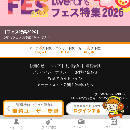
【フェス特集2026】
今年もフェスの季節がやってきた！
アーティスト数
コンサート数
セットリスト数
126,671
1,493,261
472,348
お知らせ
｜
ヘルプ
｜
利用規約
｜
運営会社
プライバシーポリシー
｜
お問い合わせ
投稿のガイドライン
アーティスト・公演主催者の方へ
(C) 2021- SKIYAKI Inc.
JASRAC許諾番号：9022255001Y45037
マイページ
ライブ管理
タイムライン
スケジュール