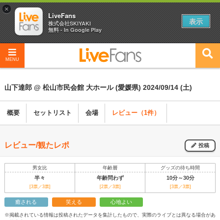
×
LiveFans
表示
株式会社SKIYAKI
無料 - In Google Play
MENU
山下達郎 @ 松山市民会館 大ホール (愛媛県) 2024/09/14 (土)
概要
セットリスト
会場
レビュー（1件）
レビュー/観たレポ
投稿
男女比
年齢層
グッズの待ち時間
半々
年齢問わず
10分～30分
[3票／3票]
[2票／3票]
[3票／3票]
癒される
笑える
心地よい
※掲載されている情報は投稿されたデータを集計したもので、実際のライブとは異なる場合があ