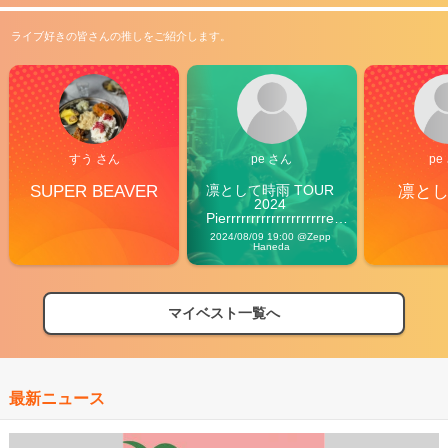
ライブ好きの皆さんの推しをご紹介します。
すう さん
pe さん
pe
SUPER BEAVER
凛として時雨 TOUR 
凛と
2024 
Pierrrrrrrrrrrrrrrrrrrre 
Vibes
2024/08/09 19:00 @Zepp 
Haneda
マイベスト一覧へ
最新ニュース