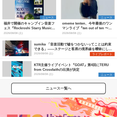
ニュース
ニュース
福井で開催のキャンプイン音楽フ
omeme tenten、今年最後のワン
ェス『Rockroshi Starry Music
マンライブ『ten out of ten 〜
Festival 2026』第3弾出演者とし
one man〜』を11月に開催決定
2026/08/08 (土)
2026/08/08 (土)
てSCOOBIE DO、かりゆし58、
Reiを発表
sumika 「音楽活動で嘘をつかないってことは約束
できる」――ステージと客席の境界線を曖昧にし
た、ツアーファイナル武道館公演レポート
2026/08/08 (土)
ライブレポート
KTR主催ライブイベント『GOAT』第4回にTERU
from Crossfaithの出演が決定
2026/08/08 (土)
ニュース
ニュース一覧へ