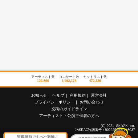
アーティスト数
コンサート数
セットリスト数
126,666
1,493,178
472,330
お知らせ
｜
ヘルプ
｜
利用規約
｜
運営会社
プライバシーポリシー
｜
お問い合わせ
投稿のガイドライン
アーティスト・公演主催者の方へ
(C) 2021- SKIYAKI Inc.
JASRAC許諾番号：9022255001Y45037