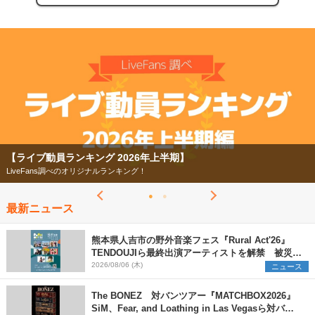
【ライブ動員ランキング 2026年上半期】
LiveFans調べのオリジナルランキング！
最新ニュース
熊本県人吉市の野外音楽フェス『Rural Act'26』
TENDOUJIら最終出演アーティストを解禁 被災地
支援プロジェクトの始動も発表
2026/08/06 (木)
ニュース
The BONEZ 対バンツアー『MATCHBOX2026』
SiM、Fear, and Loathing in Las Vegasら対バン