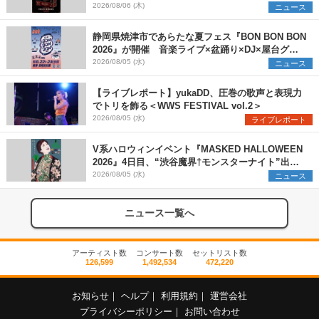
アーティストを一斉解禁
2026/08/06 (木)
ニュース
静岡県焼津市であらたな夏フェス『BON BON BON
2026』が開催 音楽ライブ×盆踊り×DJ×屋台グル
メ×ランタンナイトで彩る2日間
2026/08/05 (水)
ニュース
【ライブレポート】yukaDD、圧巻の歌声と表現力
でトリを飾る＜WWS FESTIVAL vol.2＞
2026/08/05 (水)
ライブレポート
V系ハロウィンイベント『MASKED HALLOWEEN
2026』4日目、“渋谷魔界†モンスターナイト”出演6
組を発表
2026/08/05 (水)
ニュース
ニュース一覧へ
アーティスト数
コンサート数
セットリスト数
126,599
1,492,534
472,220
お知らせ
｜
ヘルプ
｜
利用規約
｜
運営会社
プライバシーポリシー
｜
お問い合わせ