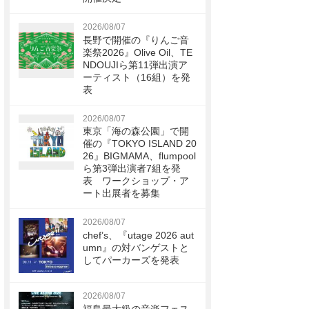
2026/08/07
長野で開催の『りんご音
楽祭2026』Olive Oil、TE
NDOUJIら第11弾出演ア
ーティスト（16組）を発
表
2026/08/07
東京「海の森公園」で開
催の『TOKYO ISLAND 20
26』BIGMAMA、flumpool
ら第3弾出演者7組を発
表 ワークショップ・ア
ート出展者を募集
2026/08/07
chef’s、『utage 2026 aut
umn』の対バンゲストと
してパーカーズを発表
2026/08/07