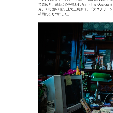
で謎めき、完全に心を奪われる」（The Guardian）と
月、30カ国600館以上で上映され、「大スクリー
確固たるものにした。