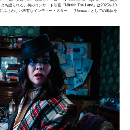
も語られる。初のコンサート映画『Mitski: The Land』は2025年10
ンにふさわしい稀有なインディー・スター」（Uproxx）としての地位を