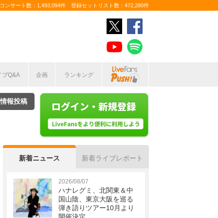
ンサート数：1,493,094件 登録セットリスト数：472,280件
イブQ&A
企画
ランキング
情報投稿
新着ニュース
新着ライブレポート
2026/08/07
ハナレグミ、北関東＆中
国山陰、東京大阪を巡る
弾き語りツアー10月より
開催決定