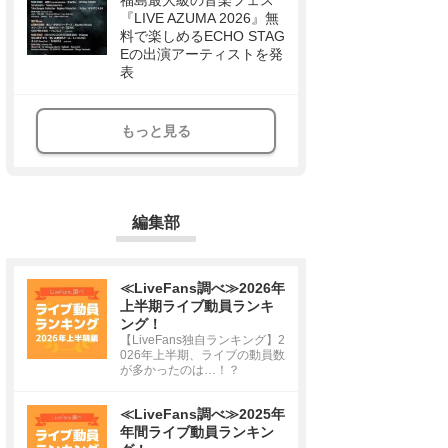
福島最大級の音楽フェス
『LIVE AZUMA 2026』無
料で楽しめるECHO STAG
Eの出演アーティストを発
表
もっと見る
編集部
≪LiveFans調べ≫2026年
上半期ライブ動員ランキ
ング！
【LiveFans独自ランキング】2
026年上半期、ライブの動員数
が多かったのは…！？
≪LiveFans調べ≫2025年
年間ライブ動員ランキン