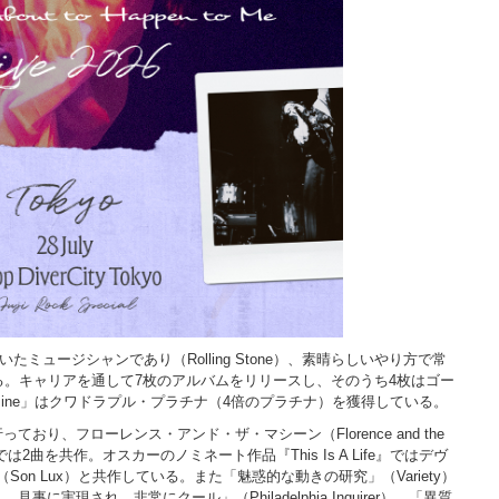
たミュージシャンであり（Rolling Stone）、素晴らしいやり方で常
ている。キャリアを通して7枚のアルバムをリリースし、そのうち4枚はゴー
All Mine」はクワドラプル・プラチナ（4倍のプラチナ）を獲得している。
り、フローレンス・アンド・ザ・マシーン（Florence and the
am』では2曲を共作。オスカーのノミネート作品『This Is A Life』ではデヴ
（Son Lux）と共作している。また「魅惑的な動きの研究」（Variety）
実現され、非常にクール」（Philadelphia Inquirer）、「異質