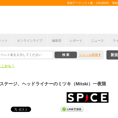
登録アーティスト数：126,660件 登録コ
ケット
オンラインライブ
編集部
レポート
ニュース
ラ
ここから！
新規
ジャンル検索
上半期編発表！
ここから！
上半期編発表！
ステージ、ヘッドライナーのミツキ（Mitski）一夜限