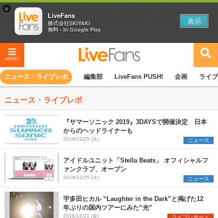
×
LiveFans
表示
株式会社SKIYAKI
無料 - In Google Play
MENU
ニュース・ライブレポ
編集部
LiveFans PUSH!
企画
ライブ
ニュース・ライブレポ
『サマーソニック 2019』3DAYSで開催決定 日本
からのヘッドライナーも
2018/12/25 (火)
ニュース
アイドルユニット「Stella Beats」 オフィシャルフ
ァンクラブ、オープン
2018/12/25 (火)
ニュース
宇多田ヒカル “Laughter in the Dark”と掲げた12
年ぶりの国内ツアーにみた“光”
2018/12/21 (金)
ライブレポート