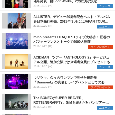
催を発表 踊Foot Works、2の出演が決定
2018/12/20 (木)
ニュース
ALLiSTER、デビュー20周年記念ベスト・アルバム
を日本先行発売。2019年３月にはJAPAN TOURも
決定
2018/12/20 (木)
ニュース
m-flo presents OTAQUESTライブ大成功！ 圧巻の
パフォーマンスとトークで5000人熱狂
2018/12/20 (木)
ライブレポート
ACIDMAN ツアー『ANTHOLOGY 2』キービジュ
アル公開、追加公演では来場者全員にプレゼントも
2018/12/20 (木)
ニュース
ウソツキ、久々のワンマンで見せた最新作
『Diamond』の真価とライブバンドとしての姿
2018/12/20 (木)
ライブレポート
The BONEZがSUPER BEAVER、
ROTTENGRAFFTY、SiMを迎えた対バンツアー＆
10-FEETとの共同企画の開催を発表
2018/12/19 (水)
ニュース