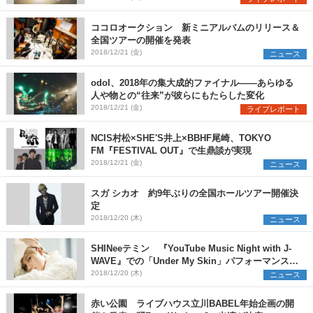
ココロオークション 新ミニアルバムのリリース＆
全国ツアーの開催を発表
2018/12/21 (金)
ニュース
odol、2018年の集大成的ファイナル――あらゆる
人や物との“往来”が彼らにもたらした変化
2018/12/21 (金)
ライブレポート
NCIS村松×SHE'S井上×BBHF尾崎、TOKYO
FM『FESTIVAL OUT』で生鼎談が実現
2018/12/21 (金)
ニュース
スガ シカオ 約9年ぶりの全国ホールツアー開催決
定
2018/12/20 (木)
ニュース
SHINeeテミン 『YouTube Music Night with J-
WAVE』での「Under My Skin」パフォーマンス映
像公開
2018/12/20 (木)
ニュース
赤い公園 ライブハウス立川BABEL年始企画の開