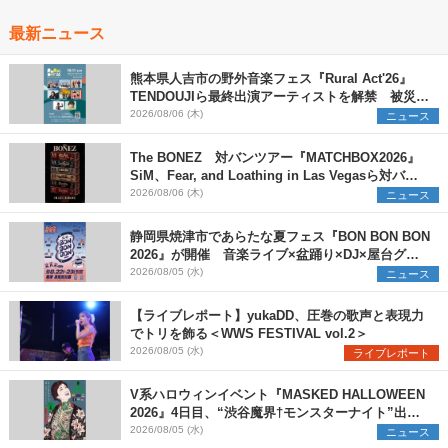
最新ニュース
熊本県人吉市の野外音楽フェス『Rural Act'26』
TENDOUJIら最終出演アーティストを解禁 被災地
支援プロジェクトの始動も発表
2026/08/06 (木)
ニュース
The BONEZ 対バンツアー『MATCHBOX2026』
SiM、Fear, and Loathing in Las Vegasら対バン
アーティストを一斉解禁
2026/08/06 (木)
ニュース
静岡県焼津市であらたな夏フェス『BON BON BON
2026』が開催 音楽ライブ×盆踊り×DJ×屋台グル
メ×ランタンナイトで彩る2日間
2026/08/05 (水)
ニュース
【ライブレポート】yukaDD、圧巻の歌声と表現力
でトリを飾る＜WWS FESTIVAL vol.2＞
2026/08/05 (水)
ライブレポート
V系ハロウィンイベント『MASKED HALLOWEEN
2026』4日目、“渋谷魔界†モンスターナイト”出演6
組を発表
2026/08/05 (水)
ニュース