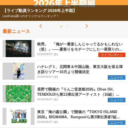
【ライブ動員ランキング 2026年上半期】
LiveFans調べのオリジナルランキング！
最新ニュース
映秀。 「俺が一番楽しんじゃってるかもしれない
（笑）」――夏祭りをモチーフにした一夜限りのス
ペシャルライブ『色祭』レポート
2026/08/07 (金)
ライブレポート
ハナレグミ、北関東＆中国山陰、東京大阪を巡る弾
き語りツアー10月より開催決定
2026/08/07 (金)
ニュース
長野で開催の『りんご音楽祭2026』Olive Oil、
TENDOUJIら第11弾出演アーティスト（16組）を
発表
2026/08/07 (金)
ニュース
東京「海の森公園」で開催の『TOKYO ISLAND
2026』BIGMAMA、flumpoolら第3弾出演者7組を
発表 ワークショップ・アート出展者を募集
2026/08/07 (金)
ニュース