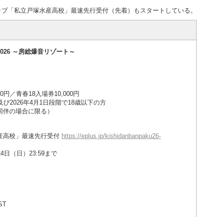
ラブ「私立戸塚水産高校」最速先行受付（先着）もスタートしている。
2026 ～房総爆音リゾート～
0円／青春18入場券10,000円
2026年4月1日段階で18歳以下の方
同伴の場合に限る）
産高校」最速先行受付
https://eplus.jp/kishidanbanpaku26-
24日（日）23:59まで
ST