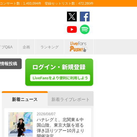
ンサート数：1,493,094件 登録セットリスト数：472,280件
イブQ&A
企画
ランキング
情報投稿
新着ニュース
新着ライブレポート
2026/08/07
ハナレグミ、北関東＆中
国山陰、東京大阪を巡る
弾き語りツアー10月より
開催決定