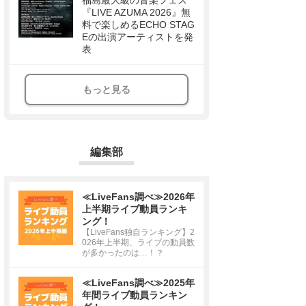
福島最大級の音楽フェス
『LIVE AZUMA 2026』無
料で楽しめるECHO STAG
Eの出演アーティストを発
表
もっと見る
編集部
≪LiveFans調べ≫2026年
上半期ライブ動員ランキ
ング！
【LiveFans独自ランキング】2
026年上半期、ライブの動員数
が多かったのは…！？
≪LiveFans調べ≫2025年
年間ライブ動員ランキン