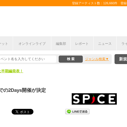
登録アーティスト数：126,660件 登録コ
ケット
オンラインライブ
編集部
レポート
ニュース
ラ
新規
ジャンル検索
ここから！
上半期編発表！
ここから！
の2Days開催が決定
上半期編発表！