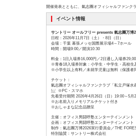
開催発表とともに、氣志團オフィシャルファンク
イベント情報
サントリー オールフリー presents 氣志團万博
日程：2026年11月7日（土）・8日（日）
会場：千葉 幕張メッセ国際展示場4～7ホール
時間：開場9:00／開演10:30
料金：1日入場券16,000円／2日通し入場券29,00
※青春18入場券対象：小学生・中学生・高校生及び
※小学生以上有料／未就学児童は無料（保護者
チケット：
氣志團オフィシャルファンクラブ「私立戸塚水
fc/
※PC・スマホ
先着受付期間 2026年4月26日（日）19:00～5月
※お名前入りメモリアルチケット付き
※おしゃまな記念品贈呈
主催：オフィス男闘呼塾エンターテインメント
企画：オフィス男闘呼塾エンターテインメント
制作：氣志團万博2026実行委員会／THE FORE
特別協賛：サントリー株式会社