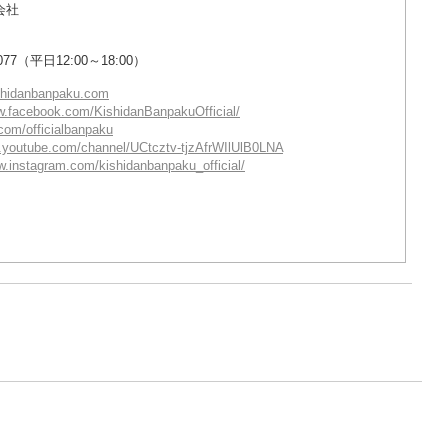
会社
077（平日12:00～18:00）
ishidanbanpaku.com
w.facebook.com/KishidanBanpakuOfficial/
r.com/officialbanpaku
w.youtube.com/channel/UCtcztv-tjzAfrWIlUlB0LNA
w.instagram.com/kishidanbanpaku_official/