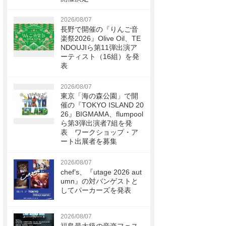
2026/08/07
長野で開催の『りんご音
楽祭2026』Olive Oil、TE
NDOUJIら第11弾出演ア
ーティスト（16組）を発
表
2026/08/07
東京「海の森公園」で開
催の『TOKYO ISLAND 20
26』BIGMAMA、flumpool
ら第3弾出演者7組を発
表 ワークショップ・ア
ート出展者を募集
2026/08/07
chef’s、『utage 2026 aut
umn』の対バンゲストと
してパーカーズを発表
2026/08/07