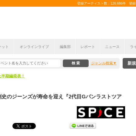
登録アーティスト数：126,686件 登録コ
ケット
オンラインライブ
編集部
レポート
ニュース
ラ
新規
ジャンル検索
ここから！
上半期編発表！
ここから！
剛史のジーンズが寿命を迎え『2代目Gパンラストツア
上半期編発表！