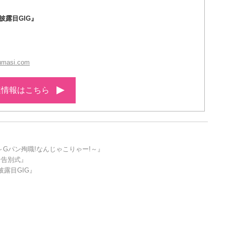
披露目GIG』
kumasi.com
連情報はこちら
～Gパン殉職!なんじゃこりゃー!～』
ン告別式』
披露目GIG』