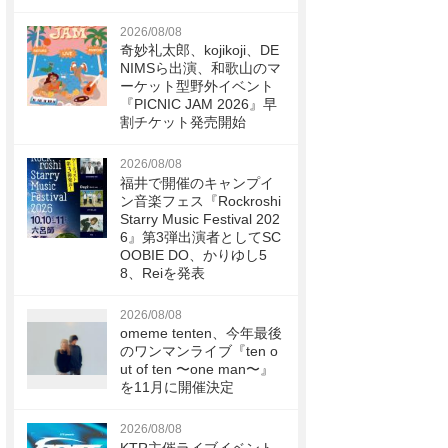
2026/08/08
奇妙礼太郎、kojikoji、DE
NIMSら出演、和歌山のマ
ーケット型野外イベント
『PICNIC JAM 2026』早
割チケット発売開始
2026/08/08
福井で開催のキャンプイ
ン音楽フェス『Rockroshi
Starry Music Festival 202
6』第3弾出演者としてSC
OOBIE DO、かりゆし5
8、Reiを発表
2026/08/08
omeme tenten、今年最後
のワンマンライブ『ten o
ut of ten 〜one man〜』
を11月に開催決定
2026/08/08