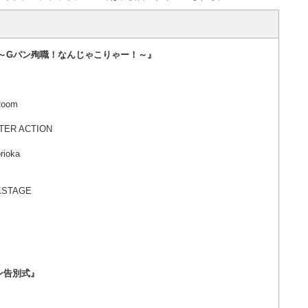
 ～Gパン殉職！なんじゃこりゃー！～』
oom
ER ACTION
ioka
KSTAGE
ン告別式』