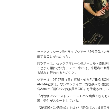
セックスマシーン!!がライブツアー『2代目Gパン
催することがわかった。
同ツアーは、セックスマシーン!!ボーカル・森田
ことから開催が決定。ツアー中には、来場者に新
る試みも行われるとのこと。
ツアーは、9月27日（日）宮城・仙台FLYING S
ANIMA公演は、ワンマンライブ『2代目Gパン告別
袋Admで『新Gパンお披露目GIG』も予定されて
『2代目Gパンラストツアー ～Gパン殉職！なん
選）受付がスタートしている。
『2代目Gパン告別式』および『新Gパンお披露目