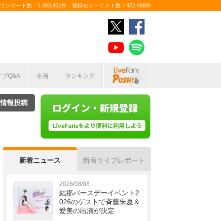
ンサート数：1,493,451件 登録セットリスト数：472,488件
イブQ&A
企画
ランキング
情報投稿
新着ニュース
新着ライブレポート
2026/08/08
結那バースデーイベント2
026のゲストで斉藤朱夏＆
愛美の出演が決定