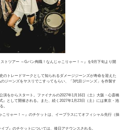
ラストツアー ～Gパン殉職！なんじゃこりゃー！～』を9月下旬より開
剛史のトレードマークとして知られるダメージジーンズが寿命を迎えた
品のジーンズをヤスリでこすってもらい、「3代目ジーンズ」を作製す
ON公演をからスタート。ファイナルの2027年1月16日（土）大阪・心斎橋
式』として開催される。また、続く2027年1月23日（土）には東京・池
いる。
じゃこりゃー！～』のチケットは、イープラスにてオフィシャル先行（抽
ライブ』のチケットについては、後日アナウンスされる。