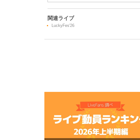
関連ライブ
LuckyFes'26