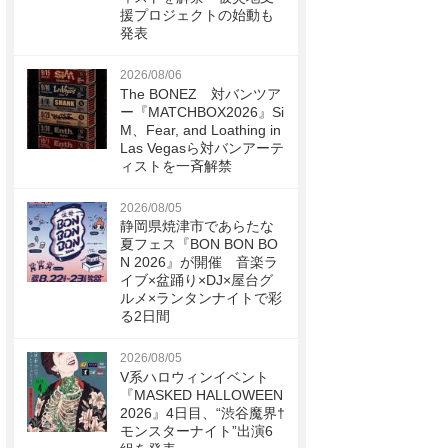
援プロジェクトの始動も
発表
2026/08/06
The BONEZ 対バンツア
ー『MATCHBOX2026』Si
M、Fear, and Loathing in
Las Vegasら対バンアーテ
ィストを一斉解禁
2026/08/05
静岡県焼津市であらたな
夏フェス『BON BON BO
N 2026』が開催 音楽ラ
イブ×盆踊り×DJ×屋台グ
ルメ×ランタンナイトで彩
る2日間
2026/08/05
V系ハロウィンイベント
『MASKED HALLOWEEN
2026』4日目、“渋谷魔界†
モンスターナイト”出演6