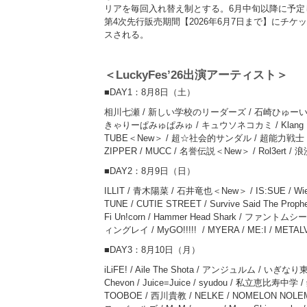
リアを毎回入れ替え制とする。6月中旬以降に予
第4次先行販売期間【2026年6月7日まで】にチ
スされる。
＜LuckyFes’26出演アーティスト＞
■DAY1：8月8日（土）
相川七瀬 / 新しい学校のリーダーズ / 石崎ひゅーい / 打
きゃりーぱみゅぱみゅ / キュウソネコカミ / Klang Ru
TUBE＜New＞ / 超☆社会的サンダル / 超能力戦士ドリアン / 
ZIPPER / MUCC / 名誉伝説＜New＞ / Rol3er
■DAY2：8月9日（日）
ILLIT / 青木陽菜 / 石井竜也＜New＞ / IS:SUE 
TUNE / CUTIE STREET / Survive Said The P
Fi Un!corn / Hammer Head Shark / ファントム
ィングレイ / MyGO!!!!! / MYERA / ME:I / METALV
■DAY3：8月10日（月）
iLiFE! / Aile The Shota / アンジュルム / い
Chevon / Juice=Juice / syudou / 私立恵比寿
TOOBOE / 西川貴教 / NELKE / NOMELON NOLEMON