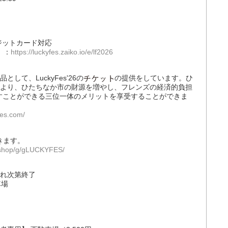
ジットカード対応
」：
https://luckyfes.zaiko.io/e/lf2026
て、LuckyFes'26の
の提供をしています。ひ
より、ひたちなか市の財源を増やし、フレンズの経済的負担
増やすことができる三位一体のメリットを享受することができま
fes.com/
きます。
jp/shop/g/gLUCKYFES/
切れ次第終了
車場