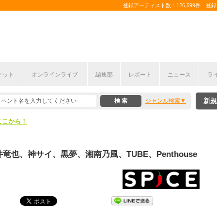
登録アーティスト数：126,599件 登録コ
ケット
オンラインライブ
編集部
レポート
ニュース
ラ
ここから！
新規
ジャンル検索
上半期編発表！
ここから！
上半期編発表！
石井竜也、神サイ、黒夢、湘南乃風、TUBE、Penthouse