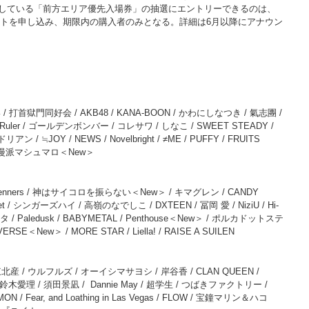
定している「前方エリア優先入場券」の抽選にエントリーできるのは、
ケットを申し込み、期限内の購入者のみとなる。詳細は6月以降にアナウン
首獄門同好会 / AKB48 / KANA-BOON / かわにしなつき / 氣志團 /
ler / ゴールデンボンバー / コレサワ / しなこ / SWEET STEADY /
≒JOY / NEWS / Novelbright / ≠ME / PUFFY / FRUITS
t / 浪漫派マシュマロ＜New＞
/ Wienners / 神はサイコロを振らない＜New＞ / キマグレン / CANDY
rophet / シンガーズハイ / 高嶺のなでしこ / DXTEEN / 冨岡 愛 / NiziU / Hi-
シータ / Paledusk / BABYMETAL / Penthouse＜New＞ / ポルカドットステ
ERSE＜New＞ / MORE STAR / Liella! / RAISE A SUILEN
ぎなり東北産 / ウルフルズ / オーイシマサヨシ / 岸谷香 / CLAN QUEEN /
中学 / 鈴木愛理 / 須田景凪 / Dannie May / 超学生 / つばきファクトリー /
 / Fear, and Loathing in Las Vegas / FLOW / 宝鐘マリン＆ハコ