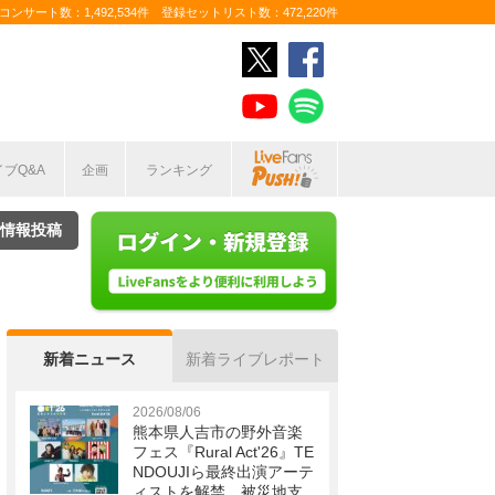
ンサート数：1,492,534件 登録セットリスト数：472,220件
イブQ&A
企画
ランキング
情報投稿
新着ニュース
新着ライブレポート
2026/08/06
熊本県人吉市の野外音楽
フェス『Rural Act'26』TE
NDOUJIら最終出演アーテ
ィストを解禁 被災地支