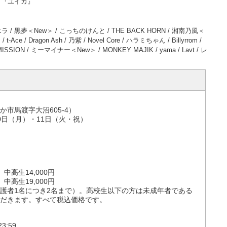
uke / 『ユイカ』
木村カエラ / 黒夢＜New＞ / こっちのけんと / THE BACK HORN / 湘南乃風＜
t-Ace / Dragon Ash / 乃紫 / Novel Core / ハラミちゃん / Billyrrom /
MISSION / ミーマイナー＜New＞ / MONKEY MAJIK / yama / Lavt / レ
市馬渡字大沼605-4）
10日（月）・11日（火・祝）
、中高生14,000円
、中高生19,000円
護者1名につき2名まで）。高校生以下の方は未成年者である
だきます。すべて税込価格です。
3:59