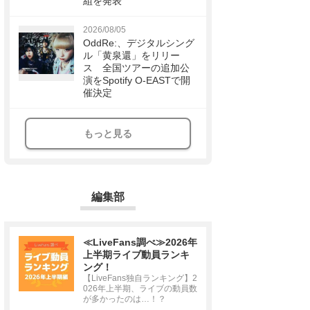
組を発表
2026/08/05
OddRe:、デジタルシング
ル「黄泉還」をリリー
ス 全国ツアーの追加公
演をSpotify O-EASTで開
催決定
もっと見る
編集部
≪LiveFans調べ≫2026年
上半期ライブ動員ランキ
ング！
【LiveFans独自ランキング】2
026年上半期、ライブの動員数
が多かったのは…！？