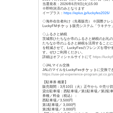
当選発表：2026年6月9日(火)15:00
※即時決済のみとなります
イープラス：
https://eplus.jp/luckyfes2026/
◇海外在住者向け（先着販売） ※国際クレ
LuckyFM
販売システム「ラキチケ
◇ふるさと納税
茨城県ひたちなか市のふるさと納税のお礼の品とし
たちなか市のふるさと納税を活用することに
を軽減させて、LuckyFesのフレンズを
す。ぜひご利用ください。
詳細はオフィシャルサイトにて
https://lucky
◇JALマイル交換
JALのマイルをLuckyFes
に交換で
https://use-jal-experience-program.jal.co.
【駐車券 概要】
販売期間：3月10日（火）正午から ※売り
貸出駐車場：西駐車場／第1駐車場／第2駐
券種／料金（税込）：
西駐車場／3,500円
第1駐車場／ 3,000円
第2駐車場／ 3,000円