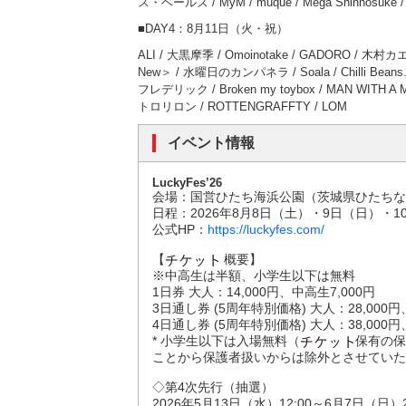
ス・ベールズ / MyM / muque / Mega Shinnos
■DAY4：8月11日（火・祝）
ALI / 大黒摩季 / Omoinotake / GADORO / 
New＞ / 水曜日のカンパネラ / Soala / Chilli Beans. / 
フレデリック / Broken my toybox / MAN WITH A 
トロリロン / ROTTENGRAFFTY / LOM
イベント情報
LuckyFes’26
会場：国営ひたち海浜公園（茨城県ひたちなか
日程：2026年8月8日（土）・9日（日）・
公式HP：
https://luckyfes.com/
【
概要】
※中高生は半額、小学生以下は無料
1日券 大人：14,000円、中高生7,000円
3日通し券 (5周年特別価格) 大人：28,000円
4日通し券 (5周年特別価格) 大人：38,000円
* 小学生以下は入場無料（
保有の保
ことから保護者扱いからは除外とさせていた
◇第4次先行（抽選）
2026年5月13日（水）12:00～6月7日（日）2