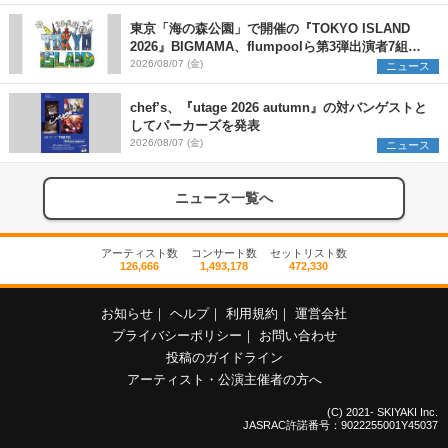
東京「海の森公園」で開催の『TOKYO ISLAND
2026』BIGMAMA、flumpoolら第3弾出演者7組を
発表 ワークショップ・アート出展者を募集
2026/08/07 (金)
ニュース
chef’s、『utage 2026 autumn』の対バンゲストと
してパーカーズを発表
2026/08/07 (金)
ニュース
ニュース一覧へ
アーティスト数
コンサート数
セットリスト数
126,666
1,493,178
472,330
お知らせ
｜
ヘルプ
｜
利用規約
｜
運営会社
プライバシーポリシー
｜
お問い合わせ
投稿のガイドライン
アーティスト・公演主催者の方へ
(C) 2021- SKIYAKI Inc.
JASRAC許諾番号：9022255001Y45037