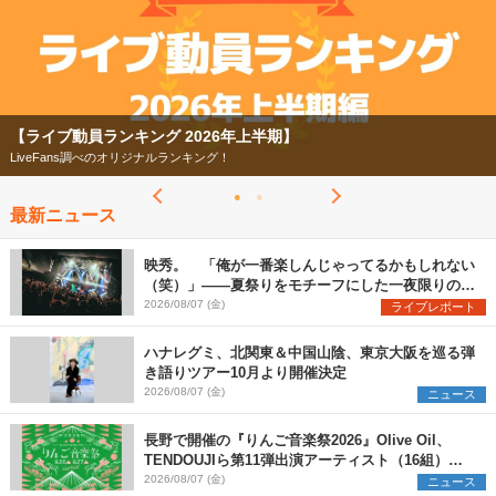
【ライブ動員ランキング 2026年上半期】
LiveFans調べのオリジナルランキング！
最新ニュース
映秀。 「俺が一番楽しんじゃってるかもしれない
（笑）」――夏祭りをモチーフにした一夜限りのス
ペシャルライブ『色祭』レポート
2026/08/07 (金)
ライブレポート
ハナレグミ、北関東＆中国山陰、東京大阪を巡る弾
き語りツアー10月より開催決定
2026/08/07 (金)
ニュース
長野で開催の『りんご音楽祭2026』Olive Oil、
TENDOUJIら第11弾出演アーティスト（16組）を
発表
2026/08/07 (金)
ニュース