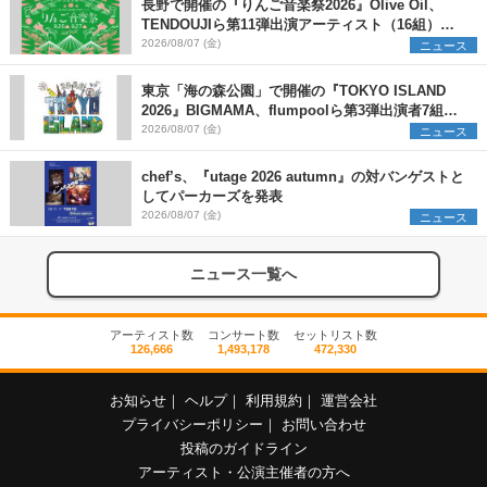
長野で開催の『りんご音楽祭2026』Olive Oil、
TENDOUJIら第11弾出演アーティスト（16組）を
発表
2026/08/07 (金)
ニュース
東京「海の森公園」で開催の『TOKYO ISLAND
2026』BIGMAMA、flumpoolら第3弾出演者7組を
発表 ワークショップ・アート出展者を募集
2026/08/07 (金)
ニュース
chef’s、『utage 2026 autumn』の対バンゲストと
してパーカーズを発表
2026/08/07 (金)
ニュース
ニュース一覧へ
アーティスト数
コンサート数
セットリスト数
126,666
1,493,178
472,330
お知らせ
｜
ヘルプ
｜
利用規約
｜
運営会社
プライバシーポリシー
｜
お問い合わせ
投稿のガイドライン
アーティスト・公演主催者の方へ