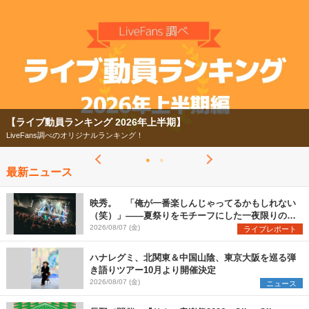
【ライブ動員ランキング 2026年上半期】
LiveFans調べのオリジナルランキング！
最新ニュース
映秀。 「俺が一番楽しんじゃってるかもしれない
（笑）」――夏祭りをモチーフにした一夜限りのス
ペシャルライブ『色祭』レポート
2026/08/07 (金)
ライブレポート
ハナレグミ、北関東＆中国山陰、東京大阪を巡る弾
き語りツアー10月より開催決定
2026/08/07 (金)
ニュース