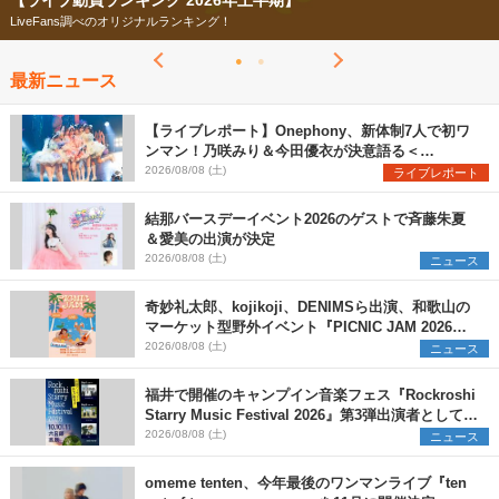
【ライブ動員ランキング 2026年上半期】
LiveFans調べのオリジナルランキング！
最新ニュース
【ライブレポート】Onephony、新体制7人で初ワ
ンマン！乃咲みり＆今田優衣が決意語る＜
Onephony新体制1st Oneman Live はじまりの夏
2026/08/08 (土)
ライブレポート
＞
結那バースデーイベント2026のゲストで斉藤朱夏
＆愛美の出演が決定
2026/08/08 (土)
ニュース
奇妙礼太郎、kojikoji、DENIMSら出演、和歌山の
マーケット型野外イベント『PICNIC JAM 2026』
早割チケット発売開始
2026/08/08 (土)
ニュース
福井で開催のキャンプイン音楽フェス『Rockroshi
Starry Music Festival 2026』第3弾出演者として
SCOOBIE DO、かりゆし58、Reiを発表
2026/08/08 (土)
ニュース
omeme tenten、今年最後のワンマンライブ『ten