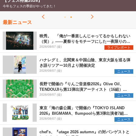
【フェス特集2026】
今年もフェスの季節がやってきた！
最新ニュース
映秀。 「俺が一番楽しんじゃってるかもしれない
（笑）」――夏祭りをモチーフにした一夜限りのス
ペシャルライブ『色祭』レポート
2026/08/07 (金)
ライブレポート
ハナレグミ、北関東＆中国山陰、東京大阪を巡る弾
き語りツアー10月より開催決定
2026/08/07 (金)
ニュース
長野で開催の『りんご音楽祭2026』Olive Oil、
TENDOUJIら第11弾出演アーティスト（16組）を
発表
2026/08/07 (金)
ニュース
東京「海の森公園」で開催の『TOKYO ISLAND
2026』BIGMAMA、flumpoolら第3弾出演者7組を
発表 ワークショップ・アート出展者を募集
2026/08/07 (金)
ニュース
chef’s、『utage 2026 autumn』の対バンゲストと