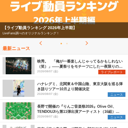
【ライブ動員ランキング 2026年上半期】
LiveFans調べのオリジナルランキング！
最新ニュース
映秀。 「俺が一番楽しんじゃってるかもしれない
（笑）」――夏祭りをモチーフにした一夜限りのス
ペシャルライブ『色祭』レポート
2026/08/07 (金)
ライブレポート
ハナレグミ、北関東＆中国山陰、東京大阪を巡る弾
き語りツアー10月より開催決定
2026/08/07 (金)
ニュース
長野で開催の『りんご音楽祭2026』Olive Oil、
TENDOUJIら第11弾出演アーティスト（16組）を
発表
2026/08/07 (金)
ニュース