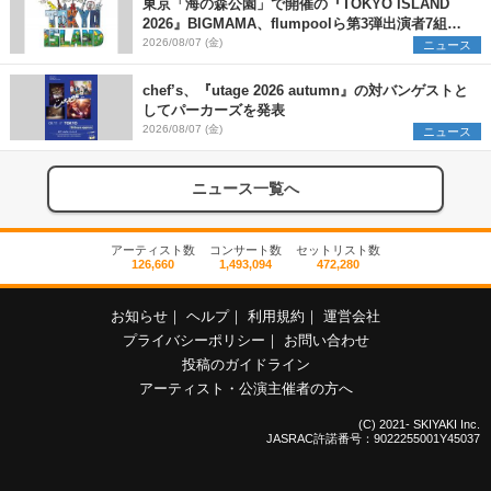
東京「海の森公園」で開催の『TOKYO ISLAND
2026』BIGMAMA、flumpoolら第3弾出演者7組を
発表 ワークショップ・アート出展者を募集
2026/08/07 (金)
ニュース
chef’s、『utage 2026 autumn』の対バンゲストと
してパーカーズを発表
2026/08/07 (金)
ニュース
ニュース一覧へ
アーティスト数
コンサート数
セットリスト数
126,660
1,493,094
472,280
お知らせ
｜
ヘルプ
｜
利用規約
｜
運営会社
プライバシーポリシー
｜
お問い合わせ
投稿のガイドライン
アーティスト・公演主催者の方へ
(C) 2021- SKIYAKI Inc.
JASRAC許諾番号：9022255001Y45037