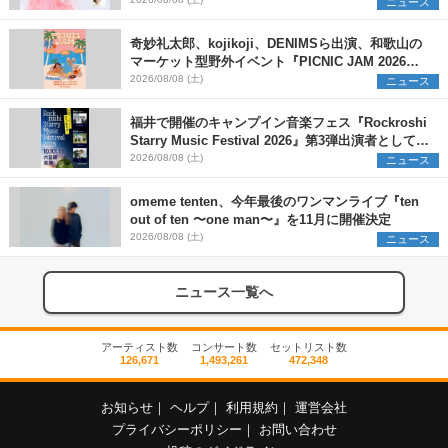
ニュース
奇妙礼太郎、kojikoji、DENIMSら出演、和歌山の
マーケット型野外イベント『PICNIC JAM 2026』
早割チケット発売開始
2026/08/08 (土)
ニュース
福井で開催のキャンプイン音楽フェス『Rockroshi
Starry Music Festival 2026』第3弾出演者として
SCOOBIE DO、かりゆし58、Reiを発表
2026/08/08 (土)
ニュース
omeme tenten、今年最後のワンマンライブ『ten
out of ten 〜one man〜』を11月に開催決定
2026/08/08 (土)
ニュース
ニュース一覧へ
アーティスト数
コンサート数
セットリスト数
126,671
1,493,261
472,348
お知らせ
｜
ヘルプ
｜
利用規約
｜
運営会社
プライバシーポリシー
｜
お問い合わせ