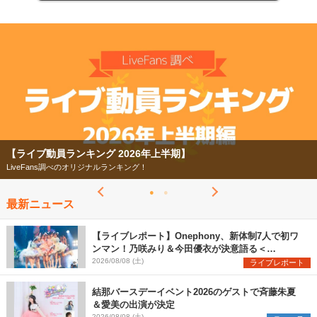
【ライブ動員ランキング 2026年上半期】
LiveFans調べのオリジナルランキング！
最新ニュース
【ライブレポート】Onephony、新体制7人で初ワ
ンマン！乃咲みり＆今田優衣が決意語る＜
Onephony新体制1st Oneman Live はじまりの夏
2026/08/08 (土)
ライブレポート
＞
結那バースデーイベント2026のゲストで斉藤朱夏
＆愛美の出演が決定
2026/08/08 (土)