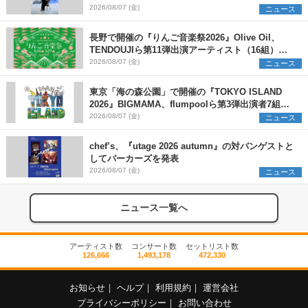
2026/08/07 (金)
ニュース
長野で開催の『りんご音楽祭2026』Olive Oil、
TENDOUJIら第11弾出演アーティスト（16組）を
発表
2026/08/07 (金)
ニュース
東京「海の森公園」で開催の『TOKYO ISLAND
2026』BIGMAMA、flumpoolら第3弾出演者7組を
発表 ワークショップ・アート出展者を募集
2026/08/07 (金)
ニュース
chef’s、『utage 2026 autumn』の対バンゲストと
してパーカーズを発表
2026/08/07 (金)
ニュース
ニュース一覧へ
アーティスト数
コンサート数
セットリスト数
126,666
1,493,178
472,330
お知らせ
｜
ヘルプ
｜
利用規約
｜
運営会社
プライバシーポリシー
｜
お問い合わせ