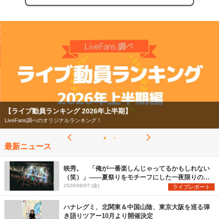
【ライブ動員ランキング 2026年上半期】
LiveFans調べのオリジナルランキング！
最新ニュース
映秀。 「俺が一番楽しんじゃってるかもしれない
（笑）」――夏祭りをモチーフにした一夜限りのス
ペシャルライブ『色祭』レポート
2026/08/07 (金)
ライブレポート
ハナレグミ、北関東＆中国山陰、東京大阪を巡る弾
き語りツアー10月より開催決定