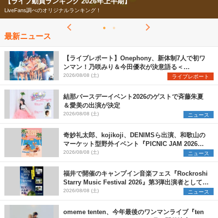
【ライブ動員ランキング 2026年上半期】
LiveFans調べのオリジナルランキング！
最新ニュース
【ライブレポート】Onephony、新体制7人で初ワ
ンマン！乃咲みり＆今田優衣が決意語る＜
Onephony新体制1st Oneman Live はじまりの夏
2026/08/08 (土)
ライブレポート
＞
結那バースデーイベント2026のゲストで斉藤朱夏
＆愛美の出演が決定
2026/08/08 (土)
ニュース
奇妙礼太郎、kojikoji、DENIMSら出演、和歌山の
マーケット型野外イベント『PICNIC JAM 2026』
早割チケット発売開始
2026/08/08 (土)
ニュース
福井で開催のキャンプイン音楽フェス『Rockroshi
Starry Music Festival 2026』第3弾出演者として
SCOOBIE DO、かりゆし58、Reiを発表
2026/08/08 (土)
ニュース
omeme tenten、今年最後のワンマンライブ『ten