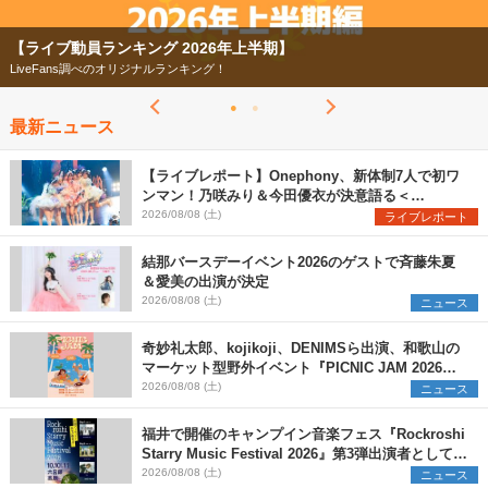
【ライブ動員ランキング 2026年上半期】
LiveFans調べのオリジナルランキング！
最新ニュース
【ライブレポート】Onephony、新体制7人で初ワ
ンマン！乃咲みり＆今田優衣が決意語る＜
Onephony新体制1st Oneman Live はじまりの夏
2026/08/08 (土)
ライブレポート
＞
結那バースデーイベント2026のゲストで斉藤朱夏
＆愛美の出演が決定
2026/08/08 (土)
ニュース
奇妙礼太郎、kojikoji、DENIMSら出演、和歌山の
マーケット型野外イベント『PICNIC JAM 2026』
早割チケット発売開始
2026/08/08 (土)
ニュース
福井で開催のキャンプイン音楽フェス『Rockroshi
Starry Music Festival 2026』第3弾出演者として
SCOOBIE DO、かりゆし58、Reiを発表
2026/08/08 (土)
ニュース