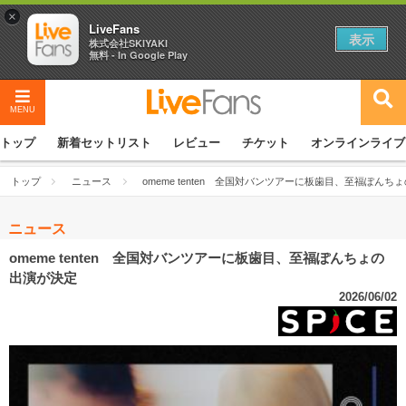
×
LiveFans
表示
株式会社SKIYAKI
無料 - In Google Play
MENU
トップ
新着セットリスト
レビュー
チケット
オンラインライブ
トップ
ニュース
omeme tenten 全国対バンツアーに板歯目、至福ぽんち
ニュース
omeme tenten 全国対バンツアーに板歯目、至福ぽんちょの
出演が決定
2026/06/02