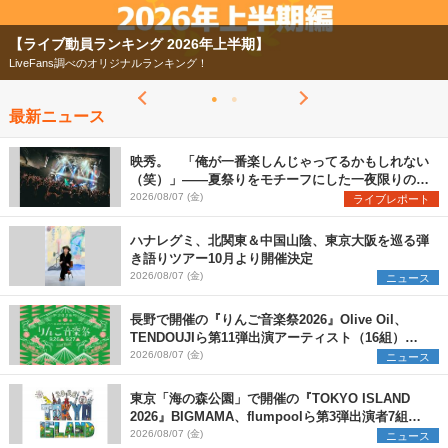
【ライブ動員ランキング 2026年上半期】
LiveFans調べのオリジナルランキング！
最新ニュース
映秀。 「俺が一番楽しんじゃってるかもしれない
（笑）」――夏祭りをモチーフにした一夜限りのス
ペシャルライブ『色祭』レポート
2026/08/07 (金)
ライブレポート
ハナレグミ、北関東＆中国山陰、東京大阪を巡る弾
き語りツアー10月より開催決定
2026/08/07 (金)
ニュース
長野で開催の『りんご音楽祭2026』Olive Oil、
TENDOUJIら第11弾出演アーティスト（16組）を
発表
2026/08/07 (金)
ニュース
東京「海の森公園」で開催の『TOKYO ISLAND
2026』BIGMAMA、flumpoolら第3弾出演者7組を
発表 ワークショップ・アート出展者を募集
2026/08/07 (金)
ニュース