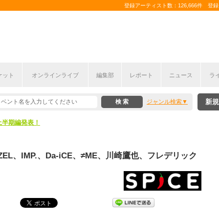
登録アーティスト数：126,666件 登録コ
ケット
オンラインライブ
編集部
レポート
ニュース
ラ
新規
ジャンル検索
ここから！
上半期編発表！
ここから！
ZZEL、IMP.、Da-iCE、≠ME、川崎鷹也、フレデリック
上半期編発表！