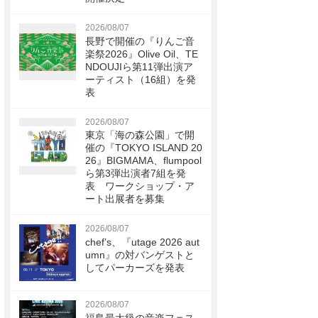
2026/08/07
長野で開催の『りんご音
楽祭2026』Olive Oil、TE
NDOUJIら第11弾出演ア
ーティスト（16組）を発
表
2026/08/07
東京「海の森公園」で開
催の『TOKYO ISLAND 20
26』BIGMAMA、flumpool
ら第3弾出演者7組を発
表 ワークショップ・ア
ート出展者を募集
2026/08/07
chef’s、『utage 2026 aut
umn』の対バンゲストと
してパーカーズを発表
2026/08/07