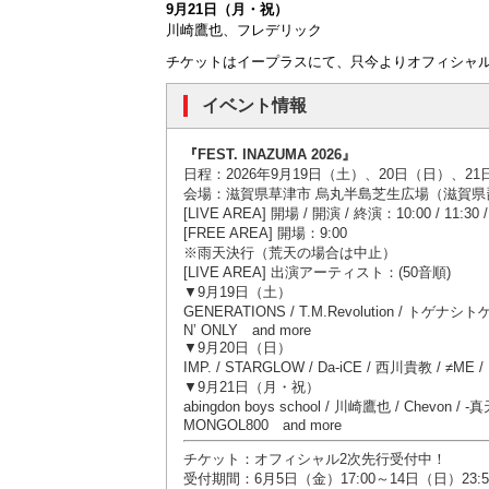
9月21日（月・祝）
川崎鷹也、フレデリック
チケットはイープラスにて、只今よりオフィシャル
イベント情報
『FEST. INAZUMA 2026』
日程：2026年9月19日（土）、20日（日）、2
会場：滋賀県草津市 烏丸半島芝生広場（滋賀県
[LIVE AREA] 開場 / 開演 / 終演：10:00 / 11:
[FREE AREA] 開場：9:00
※雨天決行（荒天の場合は中止）
[LIVE AREA] 出演アーティスト：(50音順)
▼9月19日（土）
GENERATIONS / T.M.Revolution / トゲナシ
N’ ONLY and more
▼9月20日（日）
IMP. / STARGLOW / Da-iCE / 西川貴教 / ≠ME / 
▼9月21日（月・祝）
abingdon boys school / 川崎鷹也 / Chevon
MONGOL800 and more
チケット：オフィシャル2次先行受付中！
受付期間：6月5日（金）17:00～14日（日）23:5