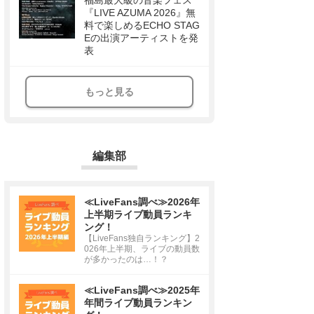
福島最大級の音楽フェス
『LIVE AZUMA 2026』無
料で楽しめるECHO STAG
Eの出演アーティストを発
表
もっと見る
編集部
≪LiveFans調べ≫2026年
上半期ライブ動員ランキ
ング！
【LiveFans独自ランキング】2
026年上半期、ライブの動員数
が多かったのは…！？
≪LiveFans調べ≫2025年
年間ライブ動員ランキン