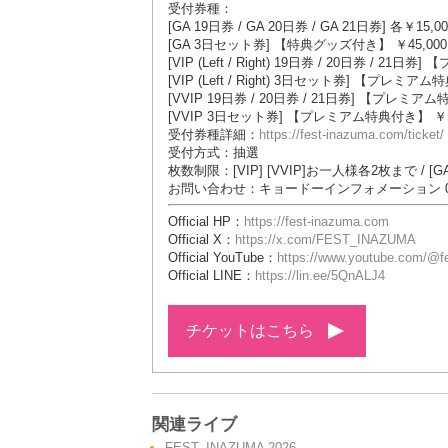
受付券種：
[GA 19日券 / GA 20日券 / GA 21日券] 各￥15
[GA 3日セット券] 【特典グッズ付き】 ￥45,0
[VIP (Left / Right) 19日券 / 20日券 / 
[VIP (Left / Right) 3日セット券] 【プレミ
[VVIP 19日券 / 20日券 / 21日券] 【プレミ
[VVIP 3日セット券] 【プレミアム特典付き】 ￥1
受付券種詳細：
https://fest-inazuma.com/ticket/
受付方式：抽選
枚数制限：[VIP] [VVIP]お一人様各2枚まで / 
お問い合わせ：キョードーインフォメーション 0570-2
Official HP：
https://fest-inazuma.com
Official X：
https://x.com/FEST_INAZUMA
Official YouTube：
https://www.youtube.com/@fe
Official LINE：
https://lin.ee/5QnALJ4
チケットはこちら
関連ライブ
FEST. INAZUMA 2026