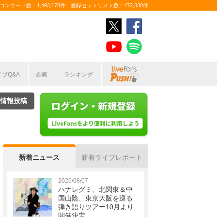
ンサート数：1,493,178件 登録セットリスト数：472,330件
イブQ&A
企画
ランキング
情報投稿
新着ニュース
新着ライブレポート
2026/08/07
ハナレグミ、北関東＆中
国山陰、東京大阪を巡る
弾き語りツアー10月より
開催決定