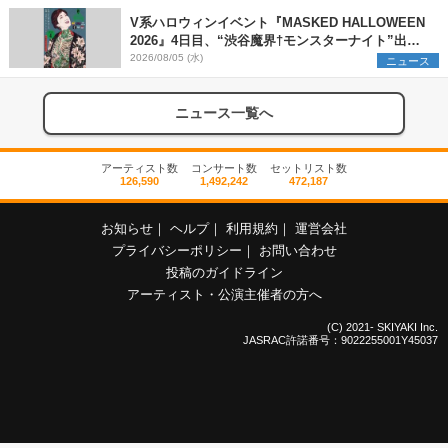
V系ハロウィンイベント『MASKED HALLOWEEN
2026』4日目、“渋谷魔界†モンスターナイト”出演6
組を発表
2026/08/05 (水)
ニュース
ニュース一覧へ
アーティスト数
コンサート数
セットリスト数
126,590
1,492,242
472,187
お知らせ
｜
ヘルプ
｜
利用規約
｜
運営会社
プライバシーポリシー
｜
お問い合わせ
投稿のガイドライン
アーティスト・公演主催者の方へ
(C) 2021- SKIYAKI Inc.
JASRAC許諾番号：9022255001Y45037