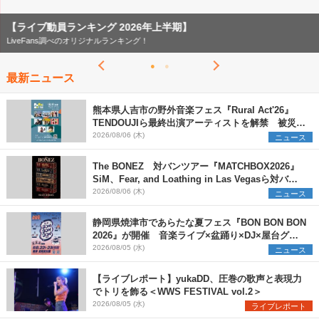
【ライブ動員ランキング 2026年上半期】
LiveFans調べのオリジナルランキング！
最新ニュース
熊本県人吉市の野外音楽フェス『Rural Act'26』
TENDOUJIら最終出演アーティストを解禁 被災地
支援プロジェクトの始動も発表
2026/08/06 (木)
ニュース
The BONEZ 対バンツアー『MATCHBOX2026』
SiM、Fear, and Loathing in Las Vegasら対バン
アーティストを一斉解禁
2026/08/06 (木)
ニュース
静岡県焼津市であらたな夏フェス『BON BON BON
2026』が開催 音楽ライブ×盆踊り×DJ×屋台グル
メ×ランタンナイトで彩る2日間
2026/08/05 (水)
ニュース
【ライブレポート】yukaDD、圧巻の歌声と表現力
でトリを飾る＜WWS FESTIVAL vol.2＞
2026/08/05 (水)
ライブレポート