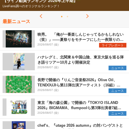
【ライブ動員ランキング 2026年上半期】
LiveFans調べのオリジナルランキング！
最新ニュース
映秀。 「俺が一番楽しんじゃってるかもしれない
（笑）」――夏祭りをモチーフにした一夜限りのス
ペシャルライブ『色祭』レポート
2026/08/07 (金)
ライブレポート
ハナレグミ、北関東＆中国山陰、東京大阪を巡る弾
き語りツアー10月より開催決定
2026/08/07 (金)
ニュース
長野で開催の『りんご音楽祭2026』Olive Oil、
TENDOUJIら第11弾出演アーティスト（16組）を
発表
2026/08/07 (金)
ニュース
東京「海の森公園」で開催の『TOKYO ISLAND
2026』BIGMAMA、flumpoolら第3弾出演者7組を
発表 ワークショップ・アート出展者を募集
2026/08/07 (金)
ニュース
chef’s、『utage 2026 autumn』の対バンゲストと