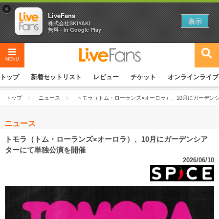
×
LiveFans
表示
株式会社SKIYAKI
無料 - In Google Play
MENU
トップ
新着セットリスト
レビュー
チケット
オンラインライブ
トップ
ニュース
トモラ（トム・ローランズ×オーロラ）、10月にガーデン
ニュース
トモラ（トム・ローランズ×オーロラ）、10月にガーデンシア
ターにて単独公演を開催
2026/06/10