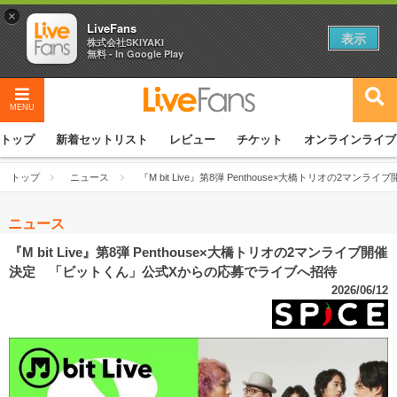
×
LiveFans
表示
株式会社SKIYAKI
無料 - In Google Play
MENU
トップ
新着セットリスト
レビュー
チケット
オンラインライブ
トップ
ニュース
『M bit Live』第8弾 Penthouse×大橋トリオの
ニュース
『M bit Live』第8弾 Penthouse×大橋トリオの2マンライブ開催
決定 「ビットくん」公式Xからの応募でライブへ招待
2026/06/12