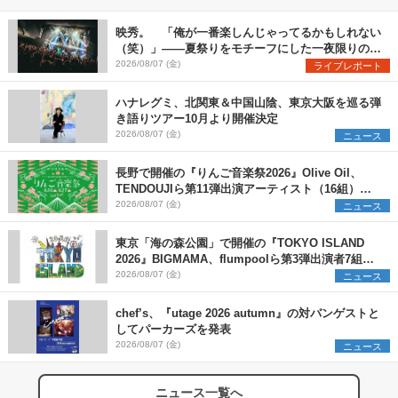
映秀。 「俺が一番楽しんじゃってるかもしれない
（笑）」――夏祭りをモチーフにした一夜限りのス
ペシャルライブ『色祭』レポート
2026/08/07 (金)
ライブレポート
ハナレグミ、北関東＆中国山陰、東京大阪を巡る弾
き語りツアー10月より開催決定
2026/08/07 (金)
ニュース
長野で開催の『りんご音楽祭2026』Olive Oil、
TENDOUJIら第11弾出演アーティスト（16組）を
発表
2026/08/07 (金)
ニュース
東京「海の森公園」で開催の『TOKYO ISLAND
2026』BIGMAMA、flumpoolら第3弾出演者7組を
発表 ワークショップ・アート出展者を募集
2026/08/07 (金)
ニュース
chef’s、『utage 2026 autumn』の対バンゲストと
してパーカーズを発表
2026/08/07 (金)
ニュース
ニュース一覧へ